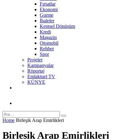
Fırsatlar
Ekonomi
Gurme
İhaleler
Kentsel Dönüşüm
Kredi
Magazin
Otomobil
Rehber
Spor
Projeler
Kampanyalar
Röportaj
Emlaktuel TV
KÜNYE
Home
Birleşik Arap Emirlikleri
Birleşik Arap Emirlikleri