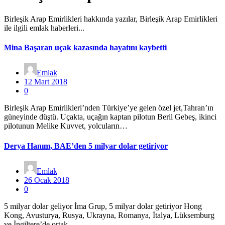
Birleşik Arap Emirlikleri hakkında yazılar, Birleşik Arap Emirlikleri
ile ilgili emlak haberleri...
Mina Başaran uçak kazasında hayatını kaybetti
Emlak
12 Mart 2018
0
Birleşik Arap Emirlikleri’nden Türkiye’ye gelen özel jet,Tahran’ın
güneyinde düştü. Uçakta, uçağın kaptan pilotun Beril Gebeş, ikinci
pilotunun Melike Kuvvet, yolcuların…
Derya Hanım, BAE’den 5 milyar dolar getiriyor
Emlak
26 Ocak 2018
0
5 milyar dolar geliyor İma Grup, 5 milyar dolar getiriyor Hong
Kong, Avusturya, Rusya, Ukrayna, Romanya, İtalya, Lüksemburg
ve İngiltere’de ortak…