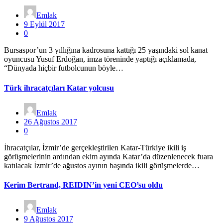
Emlak
9 Eylül 2017
0
Bursaspor’un 3 yıllığına kadrosuna kattığı 25 yaşındaki sol kanat
oyuncusu Yusuf Erdoğan, imza töreninde yaptığı açıklamada,
“Dünyada hiçbir futbolcunun böyle…
Türk ihracatçıları Katar yolcusu
Emlak
26 Ağustos 2017
0
İhracatçılar, İzmir’de gerçekleştirilen Katar-Türkiye ikili iş
görüşmelerinin ardından ekim ayında Katar’da düzenlenecek fuara
katılacak İzmir’de ağustos ayının başında ikili görüşmelerde…
Kerim Bertrand, REIDIN’in yeni CEO’su oldu
Emlak
9 Ağustos 2017