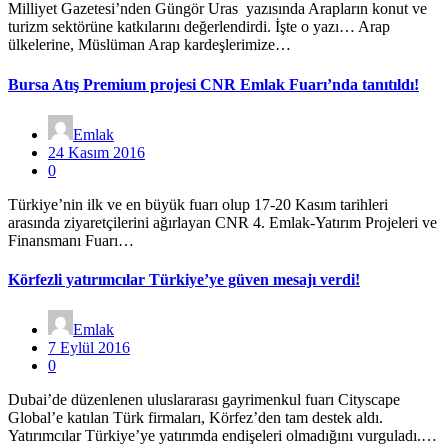
Milliyet Gazetesi’nden Güngör Uras yazısında Arapların konut ve
turizm sektörüne katkılarını değerlendirdi. İşte o yazı… Arap
ülkelerine, Müslüman Arap kardeşlerimize…
Bursa Atış Premium projesi CNR Emlak Fuarı’nda tanıtıldı!
Emlak
24 Kasım 2016
0
Türkiye’nin ilk ve en büyük fuarı olup 17-20 Kasım tarihleri
arasında ziyaretçilerini ağırlayan CNR 4. Emlak-Yatırım Projeleri ve
Finansmanı Fuarı…
Körfezli yatırımcılar Türkiye’ye güven mesajı verdi!
Emlak
7 Eylül 2016
0
Dubai’de düzenlenen uluslararası gayrimenkul fuarı Cityscape
Global’e katılan Türk firmaları, Körfez’den tam destek aldı.
Yatırımcılar Türkiye’ye yatırımda endişeleri olmadığını vurguladı.…