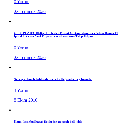
0 Yorum
23 Temmuz 2026
GPPS PLATFORMU; TÜİK’den Konut Üretim Ekonomisi Adına Birinci El
İpotekli Konut Veri Raporu Yayınlanmasını Talep Ediyor
0 Yorum
23 Temmuz 2026
Avrasya Tüneli hakkında merak ettiğiniz herşey burada!
3 Yorum
8 Ekim 2016
Kanal İstanbul hangi ilçelerden geçecek belli oldu