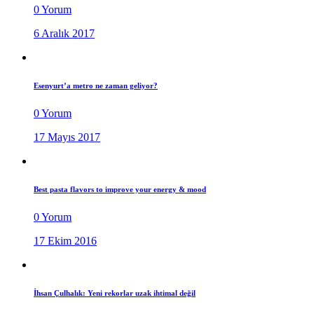
0 Yorum
6 Aralık 2017
Esenyurt’a metro ne zaman geliyor?
0 Yorum
17 Mayıs 2017
Best pasta flavors to improve your energy & mood
0 Yorum
17 Ekim 2016
İhsan Çulhalık: Yeni rekorlar uzak ihtimal değil