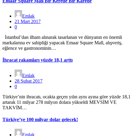
Emaar Square Mall Bir Kerede Bir Karede
Emlak
21 Mart 2017
0
İstanbul’dan ilham alınarak tasarlanan ve dünyanın en önemli
markalarına ev sahipliği yapacak Emaar Square Mall, alışveriş,
eğlence ve gastronominin…
İhracat rakamları yüzde 18,1 arttı
Emlak
28 Şubat 2017
0
Türkiye’nin ihracatı, ocakta geçen yılın aynı ayına göre yüzde 18,1
artarak 11 milyar 278 milyon dolara yükseldi MEVSİM VE
TAKVİM…
Türkiye’ye 100 milyar dolar gelecek!
Emlak