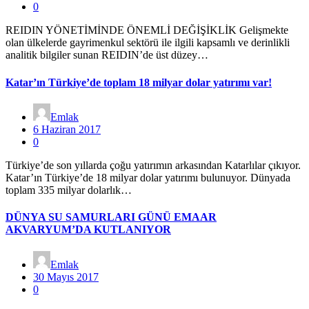
0
REIDIN YÖNETİMİNDE ÖNEMLİ DEĞİŞİKLİK Gelişmekte
olan ülkelerde gayrimenkul sektörü ile ilgili kapsamlı ve derinlikli
analitik bilgiler sunan REIDIN’de üst düzey…
Katar’ın Türkiye’de toplam 18 milyar dolar yatırımı var!
Emlak
6 Haziran 2017
0
Türkiye’de son yıllarda çoğu yatırımın arkasından Katarlılar çıkıyor.
Katar’ın Türkiye’de 18 milyar dolar yatırımı bulunuyor. Dünyada
toplam 335 milyar dolarlık…
DÜNYA SU SAMURLARI GÜNÜ EMAAR
AKVARYUM’DA KUTLANIYOR
Emlak
30 Mayıs 2017
0