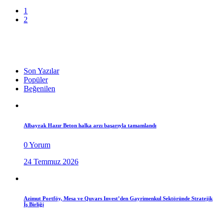
1
2
Son Yazılar
Popüler
Beğenilen
Albayrak Hazır Beton halka arzı başarıyla tamamlandı
0 Yorum
24 Temmuz 2026
Azimut Portföy, Mesa ve Quvars Invest’den Gayrimenkul Sektöründe Stratejik
İş Birliği