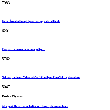
7983
Kanal İstanbul hangi ilçelerden geçecek belli oldu
6201
Esenyurt’a metro ne zaman geliyor?
5762
Nef’ten, Bodrum Yalıkavak’ta 300 milyon Euro’luk Ege kasabası
5047
Emlak Piyasası
Albayrak Hazır Beton halka arzı başarıyla tamamlandı