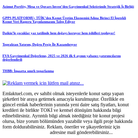
Azimut Portföy, Mesa ve Quvars Invest’den Gayrimenkul Sektöründe Stratejik İş Birliği
GPPS PLATFORMU; TÜİK’den Konut Üretim Ekonomisi Adına Birinci El İpotekli
Konut Veri Raporu Yayınlanmasını Talep Ediyor
Daikin’le çocuklar yaz tatilinde hem doğayı koruyor hem ödülleri topluyor!
Topraktan Yatırım, Doğru Proje İle Kazandırıyor
EVA Gayrimenkul Değerleme, 2025 ve 2026 ilk 6 ayının yabancı yatırımcılarını
değerlendirdi
THBB: İnşaatta sınırlı toparlanma
Emlaktuel.com, ev sahibi olmak isteyenlerle konut satışı yapan
şirketleri bir araya getirmek amacıyla kurulmuştur. Özellikle en
güncel emlak haberlerinin yanında yeni daire satış fiyatları, konut
kredileri ile birlikte TOKİ ve kentsel dönüşüm hakkında bilgi
edinebilirsiniz. Ayrıntılı bilgi almak istediğiniz bir konut projesi
olursa, bize yorum bölümünden yazabilir veya ilgili proje hakkında
form doldurabilirsiniz. Reklam, öneriler ve şikayetleriniz için
emlaktuel@gmail.com
adresine mail gönderebilirsiniz...