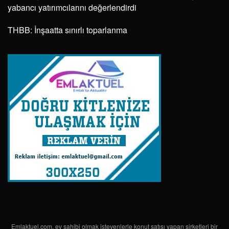
GPPS PLATFORMU; TÜİK’den Konut Üretim Ekonomisi
Adına Birinci El İpotekli Konut Veri Raporu Yayınlanmasını
Talep Ediyor
Daikin’le çocuklar yaz tatilinde hem doğayı koruyor hem
ödülleri topluyor!
Topraktan Yatırım, Doğru Proje İle Kazandırıyor
EVA Gayrimenkul Değerleme, 2025 ve 2026 ilk 6 ayının
yabancı yatırımcılarını değerlendirdi
THBB: İnşaatta sınırlı toparlanma