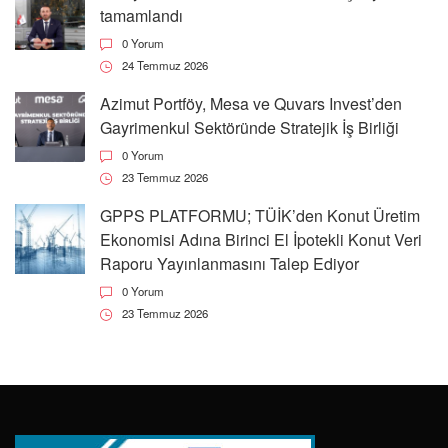
Son Yazılar
Popüler
Beğenilen
Albayrak Hazır Beton halka arzı başarıyla
tamamlandı
0 Yorum
24 Temmuz 2026
Azimut Portföy, Mesa ve Quvars Invest’den
Gayrimenkul Sektöründe Stratejik İş Birliği
0 Yorum
23 Temmuz 2026