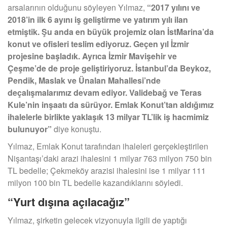
arsalarının olduğunu söyleyen Yılmaz,
“2017 yılını ve
2018’in ilk 6 ayını iş geliştirme ve yatırım yılı ilan
etmiştik. Şu anda en büyük projemiz olan İstMarina’da
konut ve ofisleri teslim ediyoruz. Geçen yıl İzmir
projesine başladık. Ayrıca İzmir Mavişehir ve
Çeşme’de de proje geliştiriyoruz. İstanbul’da Beykoz,
Pendik, Maslak ve Ünalan Mahallesi’nde
deçalışmalarımız devam ediyor. Validebağ ve Teras
Kule’nin inşaatı da sürüyor. Emlak Konut’tan aldığımız
ihalelerle birlikte yaklaşık 13 milyar TL’lik iş hacmimiz
bulunuyor”
diye konuştu.
Yılmaz, Emlak Konut tarafından ihaleleri gerçekleştirilen
Nişantaşı’daki arazi ihalesini 1 milyar 763 milyon 750 bin
TL bedelle; Çekmeköy arazisi ihalesini ise 1 milyar 111
milyon 100 bin TL bedelle kazandıklarını söyledi.
“Yurt dışına açılacağız”
Yılmaz, şirketin gelecek vizyonuyla ilgili de yaptığı