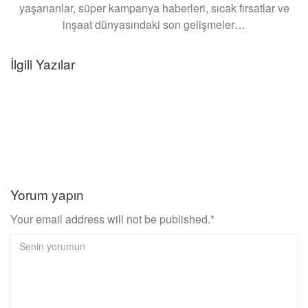
yaşananlar, süper kampanya haberleri, sıcak fırsatlar ve
inşaat dünyasındaki son gelişmeler…
İlgili Yazılar
Emlak Haberleri
Azimut Portföy, Mesa ve Quvars Invest’den Gayrimenkul
Sektöründe Stratejik İş Birliği