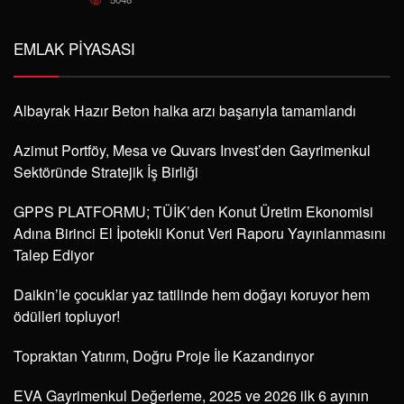
oldu
6203
Esenyurt’a metro ne zaman geliyor?
5763
Nef’ten, Bodrum Yalıkavak’ta 300 milyon
Euro’luk Ege kasabası
5048
EMLAK PIYASASI
Albayrak Hazır Beton halka arzı başarıyla tamamlandı
Azimut Portföy, Mesa ve Quvars Invest’den Gayrimenkul
Sektöründe Stratejik İş Birliği