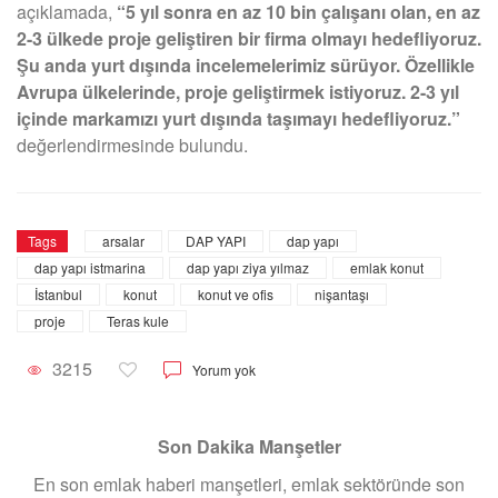
açıklamada,
“5 yıl sonra en az 10 bin çalışanı olan, en az
2-3 ülkede proje geliştiren bir firma olmayı hedefliyoruz.
Şu anda yurt dışında incelemelerimiz sürüyor. Özellikle
Avrupa ülkelerinde, proje geliştirmek istiyoruz. 2-3 yıl
içinde markamızı yurt dışında taşımayı hedefliyoruz.”
değerlendirmesinde bulundu.
Tags
arsalar
DAP YAPI
dap yapı
dap yapı istmarina
dap yapı ziya yılmaz
emlak konut
İstanbul
konut
konut ve ofis
nişantaşı
proje
Teras kule
3215
Yorum yok
Son Dakika Manşetler
En son emlak haberi manşetleri, emlak sektöründe son