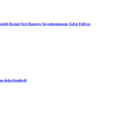
ekli Konut Veri Raporu Yayınlanmasını Talep Ediyor
nı değerlendirdi