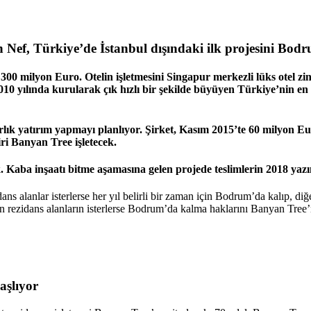
n Nef, Türkiye’de İstanbul dışındaki ilk projesini Bod
00 milyon Euro. Otelin işletmesini Singapur merkezli lüks otel zin
2010 yılında kurularak çık hızlı bir şekilde büyüyen Türkiye’nin en
yarlık yatırım yapmayı planlıyor. Şirket, Kasım 2015’te 60 milyon E
iri Banyan Tree işletecek.
 Kaba inşaatı bitme aşamasına gelen projede teslimlerin 2018 yaz
ns alanlar isterlerse her yıl belirli bir zaman için Bodrum’da kalıp, di
dan rezidans alanların isterlerse Bodrum’da kalma haklarını Banyan Tre
aşlıyor