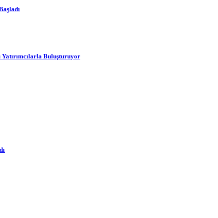
Başladı
 Yatırımcılarla Buluşturuyor
dı