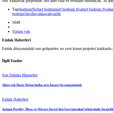
Nef Yalıkavak projesinde 389 adet villa ve rezidans bulunacak. 30 ade
Tags
bodrum
Nef
nef bodrum
nef bodrum fiyat
nef bodrum fiyatlar
bodrum'da
villa
yalıkavak
yazlık
5048
Yorum yok
Emlak Haberleri
Emlak dünyasındaki son gelişmeler, en yeni konut projeleri hakkında a
İlgili Yazılar
Son Dakika Manşetler
Albayrak Hazır Beton halka arzı başarıyla tamamlandı
Emlak Haberleri
Azimut Portföy, Mesa ve Quvars Invest’den Gayrimenkul Sektöründe Stratejik 