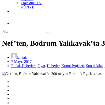
Emlaktuel TV
KÜNYE
Nef’ten, Bodrum Yalıkavak’ta 3
Emlak
7 Mayıs 2017
Emlak Haberleri
,
Fiyat
,
Haberler
,
Konut Projeleri
,
Son dakika
,