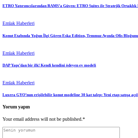
ETRO Yatırımcılarından RAMS’a Güven: ETRO Suites ile Stratejik Ortaklık 
Emlak Haberleri
Konut Etabında Yoğun İlgi Gören Eska Edition, Temmuz Ayında Ofis Bloğunu
Emlak Haberleri
DAP Yapı’dan bir ilk! Kendi kendini ödeyen ev modeli
Emlak Haberleri
Luxera GYO’nun erişilebilir konut modeline 30 kat talep: Yeni etap satışa açıl
Yorum yapın
Your email address will not be published.*