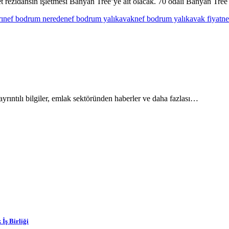
t rezidansın işletmesi Banyan Tree’ye ait olacak. 70 odalı Banyan Tree
ı
nef bodrum nerede
nef bodrum yalıkavak
nef bodrum yalıkavak fiyat
ne
yrıntılı bilgiler, emlak sektöründen haberler ve daha fazlası…
İş Birliği