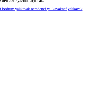
 Oteli 2019 yazında açılacak.
f bodrum yalıkavak nerede
nef yalıkavak
nef yalıkavak