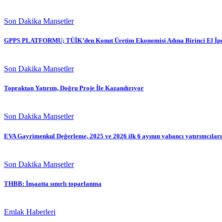
Son Dakika Manşetler
GPPS PLATFORMU; TÜİK’den Konut Üretim Ekonomisi Adına Birinci El İpot
Son Dakika Manşetler
Topraktan Yatırım, Doğru Proje İle Kazandırıyor
Son Dakika Manşetler
EVA Gayrimenkul Değerleme, 2025 ve 2026 ilk 6 ayının yabancı yatırımcıları
Son Dakika Manşetler
THBB: İnşaatta sınırlı toparlanma
Emlak Haberleri