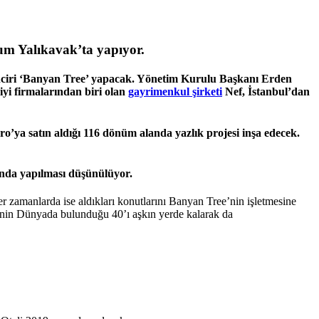
rum Yalıkavak’ta yapıyor.
ciri
‘Banyan Tree’
yapacak. Yönetim Kurulu Başkanı Erden
 iyi firmalarından biri olan
gayrimenkul şirketi
Nef, İstanbul’dan
uro’ya satın aldığı 116 dönüm alanda yazlık projesi inşa edecek.
ında yapılması düşünülüyor.
ğer zamanlarda ise aldıkları konutlarını Banyan Tree’nin işletmesine
e’nin Dünyada bulunduğu 40’ı aşkın yerde kalarak da