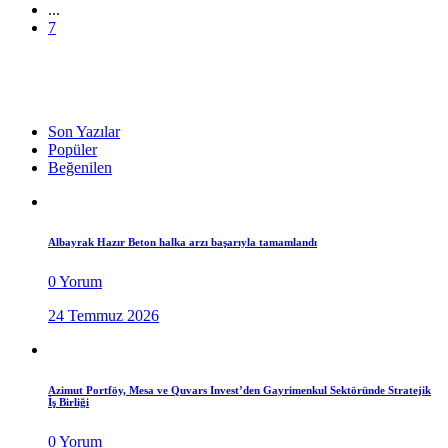
...
7
Son Yazılar
Popüler
Beğenilen
Albayrak Hazır Beton halka arzı başarıyla tamamlandı
0 Yorum
24 Temmuz 2026
Azimut Portföy, Mesa ve Quvars Invest’den Gayrimenkul Sektöründe Stratejik
İş Birliği
0 Yorum