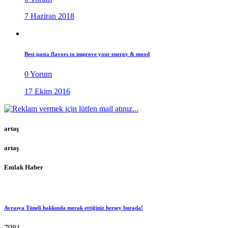
7 Haziran 2018
Best pasta flavors to improve your energy & mood
0 Yorum
17 Ekim 2016
artaş
artaş
Emlak Haber
Avrasya Tüneli hakkında merak ettiğiniz herşey burada!
7981