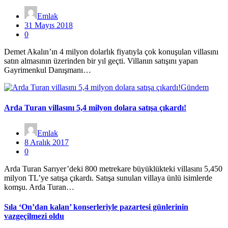
Emlak
31 Mayıs 2018
0
Demet Akalın’ın 4 milyon dolarlık fiyatıyla çok konuşulan villasını
satın almasının üzerinden bir yıl geçti. Villanın satışını yapan
Gayrimenkul Danışmanı…
Gündem
Arda Turan villasını 5,4 milyon dolara satışa çıkardı!
Emlak
8 Aralık 2017
0
Arda Turan Sarıyer’deki 800 metrekare büyüklükteki villasını 5,450
milyon TL’ye satışa çıkardı. Satışa sunulan villaya ünlü isimlerde
komşu. Arda Turan…
Sıla ‘On’dan kalan’ konserleriyle pazartesi günlerinin
vazgeçilmezi oldu