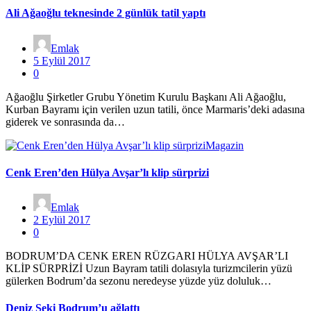
Ali Ağaoğlu teknesinde 2 günlük tatil yaptı
Emlak
5 Eylül 2017
0
Ağaoğlu Şirketler Grubu Yönetim Kurulu Başkanı Ali Ağaoğlu,
Kurban Bayramı için verilen uzun tatili, önce Marmaris’deki adasına
giderek ve sonrasında da…
Magazin
Cenk Eren’den Hülya Avşar’lı klip sürprizi
Emlak
2 Eylül 2017
0
BODRUM’DA CENK EREN RÜZGARI HÜLYA AVŞAR’LI
KLİP SÜRPRİZİ Uzun Bayram tatili dolasıyla turizmcilerin yüzü
gülerken Bodrum’da sezonu neredeyse yüzde yüz doluluk…
Deniz Seki Bodrum’u ağlattı