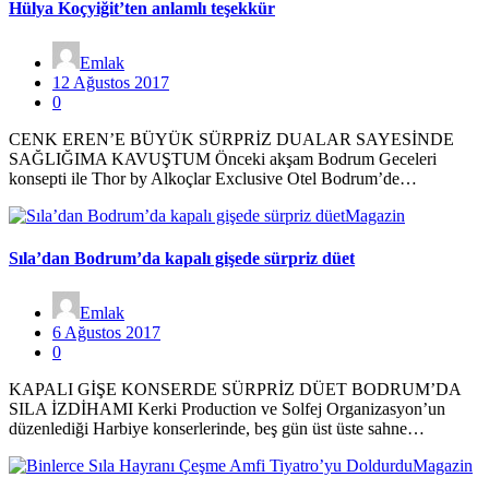
Hülya Koçyiğit’ten anlamlı teşekkür
Emlak
12 Ağustos 2017
0
CENK EREN’E BÜYÜK SÜRPRİZ DUALAR SAYESİNDE
SAĞLIĞIMA KAVUŞTUM Önceki akşam Bodrum Geceleri
konsepti ile Thor by Alkoçlar Exclusive Otel Bodrum’de…
Magazin
Sıla’dan Bodrum’da kapalı gişede sürpriz düet
Emlak
6 Ağustos 2017
0
KAPALI GİŞE KONSERDE SÜRPRİZ DÜET BODRUM’DA
SILA İZDİHAMI Kerki Production ve Solfej Organizasyon’un
düzenlediği Harbiye konserlerinde, beş gün üst üste sahne…
Magazin