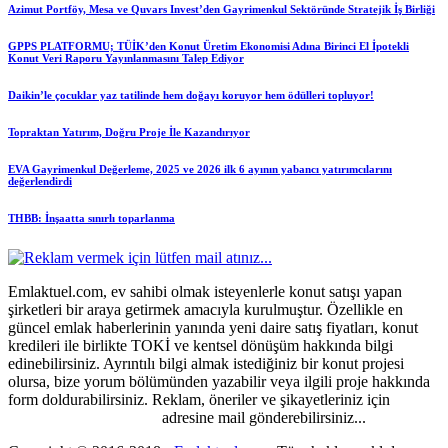
Azimut Portföy, Mesa ve Quvars Invest’den Gayrimenkul Sektöründe Stratejik İş Birliği
GPPS PLATFORMU; TÜİK’den Konut Üretim Ekonomisi Adına Birinci El İpotekli
Konut Veri Raporu Yayınlanmasını Talep Ediyor
Daikin’le çocuklar yaz tatilinde hem doğayı koruyor hem ödülleri topluyor!
Topraktan Yatırım, Doğru Proje İle Kazandırıyor
EVA Gayrimenkul Değerleme, 2025 ve 2026 ilk 6 ayının yabancı yatırımcılarını
değerlendirdi
THBB: İnşaatta sınırlı toparlanma
Emlaktuel.com, ev sahibi olmak isteyenlerle konut satışı yapan
şirketleri bir araya getirmek amacıyla kurulmuştur. Özellikle en
güncel emlak haberlerinin yanında yeni daire satış fiyatları, konut
kredileri ile birlikte TOKİ ve kentsel dönüşüm hakkında bilgi
edinebilirsiniz. Ayrıntılı bilgi almak istediğiniz bir konut projesi
olursa, bize yorum bölümünden yazabilir veya ilgili proje hakkında
form doldurabilirsiniz. Reklam, öneriler ve şikayetleriniz için
emlaktuel@gmail.com
adresine mail gönderebilirsiniz...