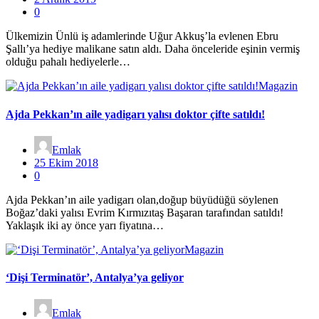
0
Ülkemizin Ünlü iş adamlerinde Uğur Akkuş’la evlenen Ebru
Şallı’ya hediye malikane satın aldı. Daha önceleride eşinin vermiş
olduğu pahalı hediyelerle…
Magazin
Ajda Pekkan’ın aile yadigarı yalısı doktor çifte satıldı!
Emlak
25 Ekim 2018
0
Ajda Pekkan’ın aile yadigarı olan,doğup büyüdüğü söylenen
Boğaz’daki yalısı Evrim Kırmızıtaş Başaran tarafından satıldı!
Yaklaşık iki ay önce yarı fiyatına…
Magazin
‘Dişi Terminatör’, Antalya’ya geliyor
Emlak