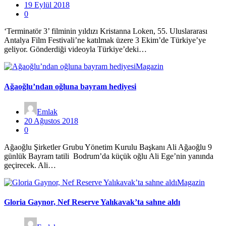
19 Eylül 2018
0
‘Terminatör 3’ filminin yıldızı Kristanna Loken, 55. Uluslararası
Antalya Film Festivali’ne katılmak üzere 3 Ekim’de Türkiye’ye
geliyor. Gönderdiği videoyla Türkiye’deki…
Magazin
Ağaoğlu’ndan oğluna bayram hediyesi
Emlak
20 Ağustos 2018
0
Ağaoğlu Şirketler Grubu Yönetim Kurulu Başkanı Ali Ağaoğlu 9
günlük Bayram tatili Bodrum’da küçük oğlu Ali Ege’nin yanında
geçirecek. Ali…
Magazin
Gloria Gaynor, Nef Reserve Yalıkavak’ta sahne aldı