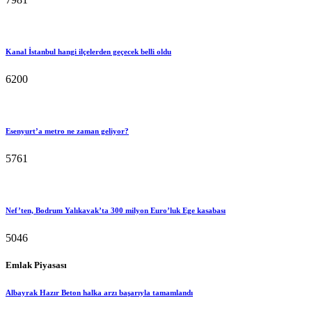
Kanal İstanbul hangi ilçelerden geçecek belli oldu
6200
Esenyurt’a metro ne zaman geliyor?
5761
Nef’ten, Bodrum Yalıkavak’ta 300 milyon Euro’luk Ege kasabası
5046
Emlak Piyasası
Albayrak Hazır Beton halka arzı başarıyla tamamlandı