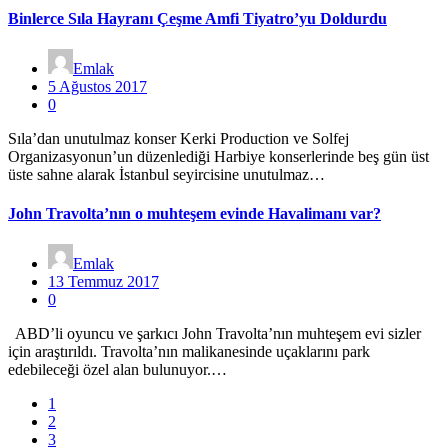
Binlerce Sıla Hayranı Çeşme Amfi Tiyatro’yu Doldurdu
Emlak
5 Ağustos 2017
0
Sıla’dan unutulmaz konser Kerki Production ve Solfej
Organizasyonun’un düzenlediği Harbiye konserlerinde beş gün üst
üste sahne alarak İstanbul seyircisine unutulmaz…
John Travolta’nın o muhteşem evinde Havalimanı var?
Emlak
13 Temmuz 2017
0
ABD’li oyuncu ve şarkıcı John Travolta’nın muhteşem evi sizler
için araştırıldı. Travolta’nın malikanesinde uçaklarını park
edebileceği özel alan bulunuyor.…
1
2
3