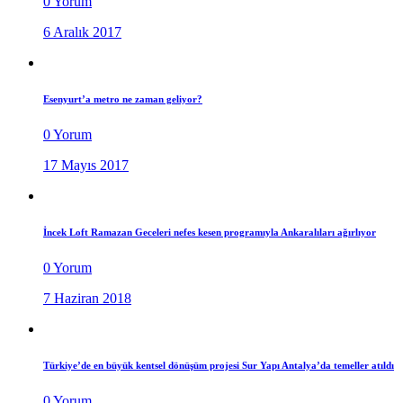
0 Yorum
6 Aralık 2017
Esenyurt’a metro ne zaman geliyor?
0 Yorum
17 Mayıs 2017
İncek Loft Ramazan Geceleri nefes kesen programıyla Ankaralıları ağırlıyor
0 Yorum
7 Haziran 2018
Türkiye’de en büyük kentsel dönüşüm projesi Sur Yapı Antalya’da temeller atıldı
0 Yorum