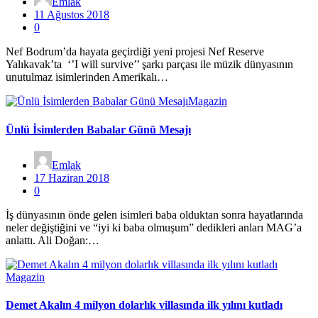
Emlak
11 Ağustos 2018
0
Nef Bodrum’da hayata geçirdiği yeni projesi Nef Reserve
Yalıkavak’ta ‘’I will survive’’ şarkı parçası ile müzik dünyasının
unutulmaz isimlerinden Amerikalı…
Magazin
Ünlü İsimlerden Babalar Günü Mesajı
Emlak
17 Haziran 2018
0
İş dünyasının önde gelen isimleri baba olduktan sonra hayatlarında
neler değiştiğini ve “iyi ki baba olmuşum” dedikleri anları MAG’a
anlattı. Ali Doğan:…
Magazin
Demet Akalın 4 milyon dolarlık villasında ilk yılını kutladı