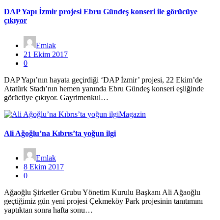
DAP Yapı İzmir projesi Ebru Gündeş konseri ile görücüye
çıkıyor
Emlak
21 Ekim 2017
0
DAP Yapı’nın hayata geçirdiği ‘DAP İzmir’ projesi, 22 Ekim’de
Atatürk Stadı’nın hemen yanında Ebru Gündeş konseri eşliğinde
görücüye çıkıyor. Gayrimenkul…
Magazin
Ali Ağoğlu’na Kıbrıs’ta yoğun ilgi
Emlak
8 Ekim 2017
0
Ağaoğlu Şirketler Grubu Yönetim Kurulu Başkanı Ali Ağaoğlu
geçtiğimiz gün yeni projesi Çekmeköy Park projesinin tanıtımını
yaptıktan sonra hafta sonu…