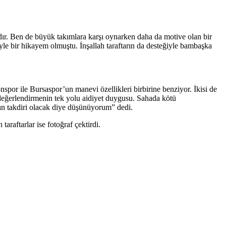
dır. Ben de büyük takımlara karşı oynarken daha da motive olan bir
le bir hikayem olmuştu. İnşallah taraftarın da desteğiyle bambaşka
por ile Bursaspor’un manevi özellikleri birbirine benziyor. İkisi de
ı değerlendirmenin tek yolu aidiyet duygusu. Sahada kötü
’ın takdiri olacak diye düşünüyorum” dedi.
raftarlar ise fotoğraf çektirdi.