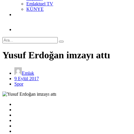
Emlaktuel TV
KÜNYE
Yusuf Erdoğan imzayı attı
Emlak
9 Eylül 2017
Spor