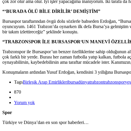
çok zor olur ama olur. İyi işler yapacağıma inanıyorum. İki tarafa da h
“‘BURADA ÖLÜ BİLE DİRİLİR’ DEMİŞTİM”
Bursaspor taraftarından övgü dolu sözlerle bahseden Erdoğan, “Bursas
oyuncuyum. 1461 Trabzon’da oynarken ilk defa Bursa’ya gelmiştim ve ç
bir takım izlettireceğiz” şeklinde konuştu.
“
TRABZONSPOR
İLE
BURSASPOR
‘UN MANEVİ ÖZELLİ
Trabzonspor ile Bursaspor’un benzer özelliklerine sahip olduğunun alt
çok farklı bir yerde. Burası her zaman futbolla yatıp kalkan, futbola 
oynayabilirsin, kaybedebilirsin ama taraftar mücadele ister. Kanımızı
Konuşmaların ardından Yusuf Erdoğan, kendisini 3 yıllığına Bursasporlu
Tags
Birleşik Arap Emirlikleri
bursa
dünya
trabzon
trabzonspor
yeş
870
Yorum yok
Spor
Türkiye ve Dünya’dan en son spor haberleri…