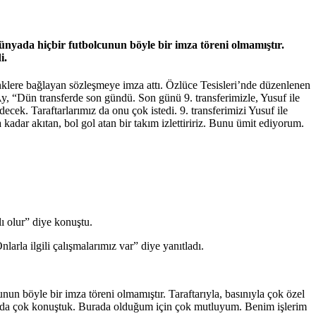
ünyada hiçbir futbolcunun böyle bir imza töreni olmamıştır.
i.
enklere bağlayan sözleşmeye imza attı. Özlüce Tesisleri’nde düzenlenen
y, “Dün transferde son gündü. Son günü 9. transferimizle, Yusuf ile
cek. Taraftarlarımız da onu çok istedi. 9. transferimizi Yusuf ile
kadar akıtan, bol gol atan bir takım izlettiririz. Bunu ümit ediyorum.
lı olur” diye konuştu.
rla ilgili çalışmalarımız var” diye yanıtladı.
 böyle bir imza töreni olmamıştır. Taraftarıyla, basınıyla çok özel
 da çok konuştuk. Burada olduğum için çok mutluyum. Benim işlerim