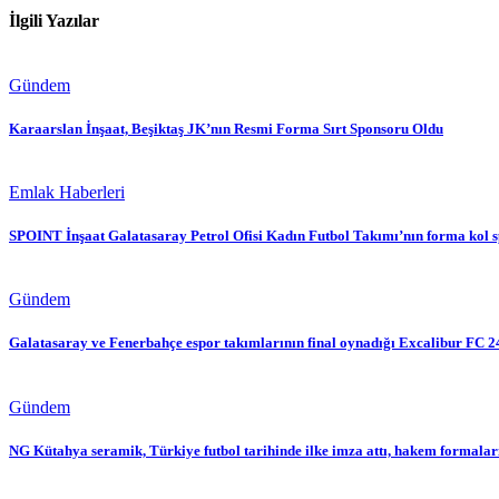
İlgili Yazılar
Gündem
Karaarslan İnşaat, Beşiktaş JK’nın Resmi Forma Sırt Sponsoru Oldu
Emlak Haberleri
SPOINT İnşaat Galatasaray Petrol Ofisi Kadın Futbol Takımı’nın forma kol 
Gündem
Galatasaray ve Fenerbahçe espor takımlarının final oynadığı Excalibur FC 24
Gündem
NG Kütahya seramik, Türkiye futbol tarihinde ilke imza attı, hakem formala