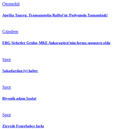
Otomobil
Aprilia Tuareg, Transanatolia Rallisi’ni, Podyumda Tamamladı!
Gündem
ERG Şirketler Grubu, MKE Ankaragücü’nün forma sponsoru oldu
Spor
Sakatlardan iyi haber
Spor
Biyonik adam Szalai
Spor
Zirvede Fenerbahçe farkı