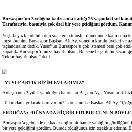
Bursaspor’un 3 yıllığına kadrosuna kattığı 25 yaşındaki sol kan
Taraftarıyla, basınıyla çok özel bir yere geldiğimi gördüm. Kanım
Yeşil-beyazlı kulübün dün sona eren transfer döneminde kadrosuna katt
imza törenine Bursaspor Başkanı Ali Ay, yönetim kurulu üyeleri ve az 
taçlandıralım dedik. Yusuf’un Bursaspor’u çok istemesi beni çok etkile
kapattık. Bursaspor’umuza hayırlı olsun. Bu sene başarılı bir sezon ge
Tekrar hayırlı olsun” dedi.
“YUSUF ARTIK BİZİM EVLADIMIZ”
Anlaşmanın 3 yıllık yapıldığını hatırlatan Başkan Ay, “Yusuf artık biz
‘Takımdan ayrılacak isim var mı?’ sorusunu ise Başkan Ali Ay, “Çoğu ü
ERDOĞAN: “DÜNYADA HİÇBİR FUTBOLCUNUN BÖYLE 
Bursaspor’a gelmekle ne kadar doğru bir hamle yaptığını gördüğünü if
bir yere geldiğimi gördüm. Burada olduğunuz için teşekkür ederim.