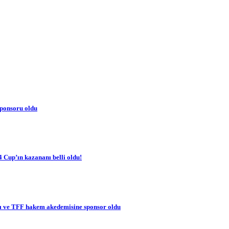
sponsoru oldu
 Cup’ın kazananı belli oldu!
rı ve TFF hakem akedemisine sponsor oldu