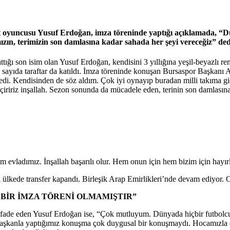
at oyuncusu Yusuf Erdoğan, imza töreninde yaptığı açıklamada, “D
ızın, terimizin son damlasına kadar sahada her şeyi vereceğiz” ded
ığı son isim olan Yusuf Erdoğan, kendisini 3 yıllığına yeşil-beyazlı r
sayıda taraftar da katıldı. İmza töreninde konuşan Bursaspor Başkanı A
di. Kendisinden de söz aldım. Çok iyi oynayıp buradan milli takıma gide
çiririz inşallah. Sezon sonunda da mücadele eden, terinin son damlasına 
im evladımız. İnşallah başarılı olur. Hem onun için hem bizim için hayır
lkede transfer kapandı. Birleşik Arap Emirlikleri’nde devam ediyor. Onla
BİR İMZA TÖRENİ OLMAMIŞTIR”
ade eden Yusuf Erdoğan ise, “Çok mutluyum. Dünyada hiçbir futbolcunun
 Başkanla yaptığımız konuşma çok duygusal bir konuşmaydı. Hocamızla