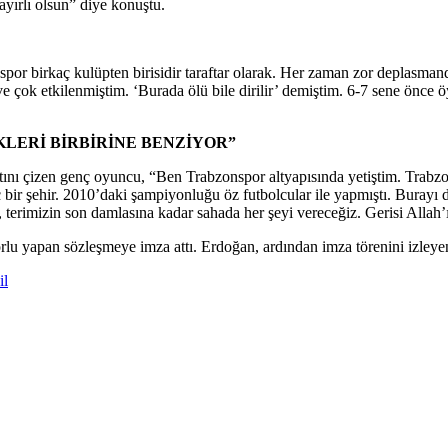
ayırlı olsun” diye konuştu.
por birkaç kulüpten birisidir taraftar olarak. Her zaman zor deplasman
ok etkilenmiştim. ‘Burada ölü bile dirilir’ demiştim. 6-7 sene önce öy
KLERİ BİRBİRİNE BENZİYOR”
ını çizen genç oyuncu, “Ben Trabzonspor altyapısında yetiştim. Trabzons
aç bir şehir. 2010’daki şampiyonluğu öz futbolcular ile yapmıştı. Buray
n, terimizin son damlasına kadar sahada her şeyi vereceğiz. Gerisi Allah
 yapan sözleşmeye imza attı. Erdoğan, ardından imza törenini izleyen ta
il