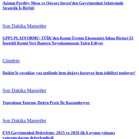
Azimut Portföy, Mesa ve Quvars Invest’den Gayrimenkul Sektöründe
Stratejik İş Birliği
Son Dakika Manşetler
GPPS PLATFORMU; TÜİK’den Konut Üretim Ekonomisi Adına Birinci El
İpotekli Konut Veri Raporu Yayınlanmasını Talep Ediyor
Gündem
Daikin’le çocuklar yaz tatilinde hem doğayı koruyor hem ödülleri topluyor!
Son Dakika Manşetler
Topraktan Yatırım, Doğru Proje İle Kazandırıyor
Son Dakika Manşetler
EVA Gayrimenkul Değerleme, 2025 ve 2026 ilk 6 ayının yabancı
yatırımcılarını değerlendirdi