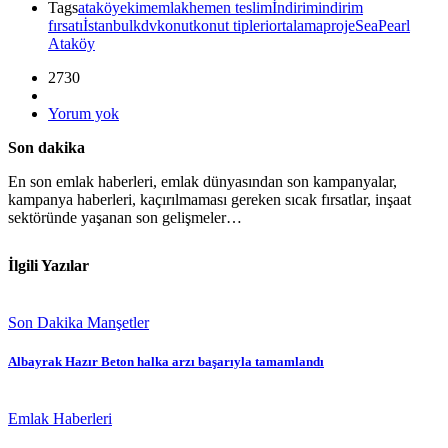
Tags
ataköy
ekim
emlak
hemen teslim
İndirim
indirim
fırsatı
İstanbul
kdv
konut
konut tipleri
ortalama
proje
SeaPearl
Ataköy
2730
Yorum yok
Son dakika
En son emlak haberleri, emlak dünyasından son kampanyalar,
kampanya haberleri, kaçırılmaması gereken sıcak fırsatlar, inşaat
sektöründe yaşanan son gelişmeler…
İlgili Yazılar
Son Dakika Manşetler
Albayrak Hazır Beton halka arzı başarıyla tamamlandı
Emlak Haberleri