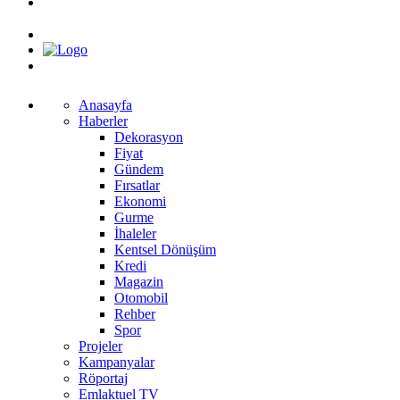
Anasayfa
Haberler
Dekorasyon
Fiyat
Gündem
Fırsatlar
Ekonomi
Gurme
İhaleler
Kentsel Dönüşüm
Kredi
Magazin
Otomobil
Rehber
Spor
Projeler
Kampanyalar
Röportaj
Emlaktuel TV