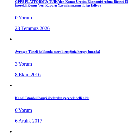
GPPS PLATFORMU; TÜİK’den Konut Üretim Ekonomisi Adına Birinci El
İpotekli Konut Veri Raporu Yayınlanmasını Talep Ediyor
0 Yorum
23 Temmuz 2026
Avrasya Tüneli hakkında merak ettiğiniz herşey burada!
3 Yorum
8 Ekim 2016
Kanal İstanbul hangi ilçelerden geçecek belli oldu
0 Yorum
6 Aralık 2017