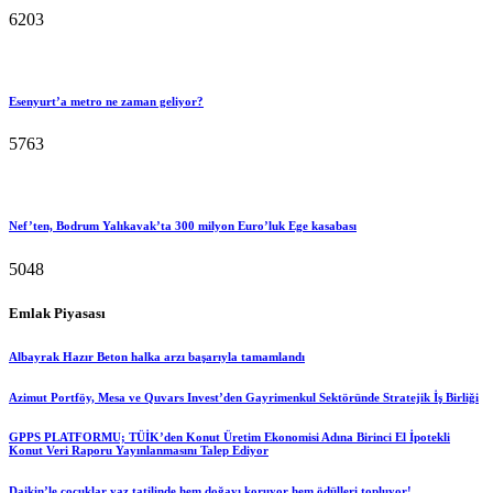
6203
Esenyurt’a metro ne zaman geliyor?
5763
Nef’ten, Bodrum Yalıkavak’ta 300 milyon Euro’luk Ege kasabası
5048
Emlak Piyasası
Albayrak Hazır Beton halka arzı başarıyla tamamlandı
Azimut Portföy, Mesa ve Quvars Invest’den Gayrimenkul Sektöründe Stratejik İş Birliği
GPPS PLATFORMU; TÜİK’den Konut Üretim Ekonomisi Adına Birinci El İpotekli
Konut Veri Raporu Yayınlanmasını Talep Ediyor
Daikin’le çocuklar yaz tatilinde hem doğayı koruyor hem ödülleri topluyor!