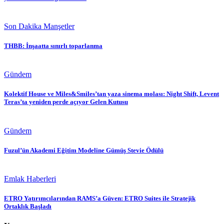
Son Dakika Manşetler
THBB: İnşaatta sınırlı toparlanma
Gündem
Kolektif House ve Miles&Smiles’tan yaza sinema molası: Night Shift, Levent
Teras’ta yeniden perde açıyor Gelen Kutusu
Gündem
Fuzul’ün Akademi Eğitim Modeline Gümüş Stevie Ödülü
Emlak Haberleri
ETRO Yatırımcılarından RAMS’a Güven: ETRO Suites ile Stratejik
Ortaklık Başladı