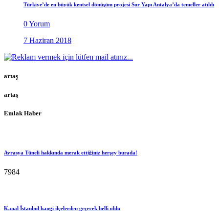
Türkiye’de en büyük kentsel dönüşüm projesi Sur Yapı Antalya’da temeller atıldı
0 Yorum
7 Haziran 2018
artaş
artaş
Emlak Haber
Avrasya Tüneli hakkında merak ettiğiniz herşey burada!
7984
Kanal İstanbul hangi ilçelerden geçecek belli oldu