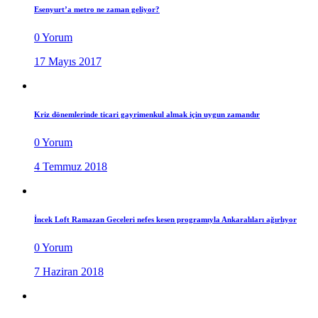
Esenyurt’a metro ne zaman geliyor?
0 Yorum
17 Mayıs 2017
Kriz dönemlerinde ticari gayrimenkul almak için uygun zamandır
0 Yorum
4 Temmuz 2018
İncek Loft Ramazan Geceleri nefes kesen programıyla Ankaralıları ağırlıyor
0 Yorum
7 Haziran 2018