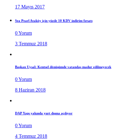
17 Mayıs 2017
Sea Pearl Ataköy için yüzde 10 KDV indirim fırsatı
0 Yorum
3 Temmuz 2018
Başkan Uysal: Kentsel dönüşümde vatandaş madur edilmeyecek
0 Yorum
8 Haziran 2018
DAP Yapı yakında yurt dışına açılıyor
0 Yorum
4 Temmuz 2018