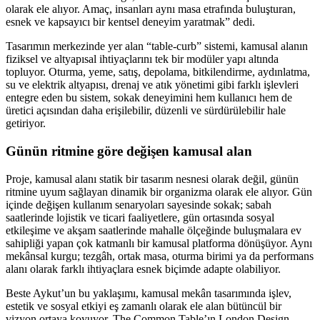
olarak ele alıyor. Amaç, insanları aynı masa etrafında buluşturan,
esnek ve kapsayıcı bir kentsel deneyim yaratmak”
dedi.
Tasarımın merkezinde yer alan “tabl
e-curb” sistemi, kamusal alanın
fiziksel ve altyapısal ihtiyaçlarını tek bir modüler yapı altında
topluyor. Oturma, yeme, satış, depolama, bitkilendirme, aydınlatma,
su ve elektrik altyapısı, drenaj ve atık yönetimi gibi farklı işlevleri
entegre eden bu si
stem, sokak deneyimini hem kullanıcı hem de
üretici açısından daha erişilebilir, düzenli ve sürdürülebilir hale
getiriyor.
Günün ritmine göre değişen kamusal alan
Proje, kamusal alanı statik bir tasarım nesnesi olarak değil, günün
ritmine uyum sağlayan
dinamik bir organizma olarak ele alıyor. Gün
içinde değişen kullanım senaryoları sayesinde sokak; sabah
saatlerinde lojistik ve ticari faaliyetlere, gün ortasında sosyal
etkileşime ve akşam saatlerinde mahalle ölçeğinde buluşmalara ev
sahipliği yapan çok k
atmanlı bir kamusal platforma dönüşüyor. Aynı
mekânsal kurgu; tezgâh, ortak masa, oturma birimi ya da performans
alanı olarak farklı ihtiyaçlara esnek biçimde adapte olabiliyor.
Beste Aykut’un bu yaklaşımı, kamusal mekân tasarımında işlev,
estetik ve sosya
l etkiyi eş zamanlı olarak ele alan bütüncül bir
vizyon ortaya koyuyor. The Common Table’ın London Design