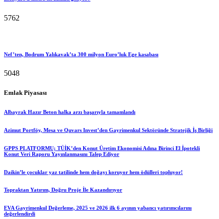
5762
Nef’ten, Bodrum Yalıkavak’ta 300 milyon Euro’luk Ege kasabası
5048
Emlak Piyasası
Albayrak Hazır Beton halka arzı başarıyla tamamlandı
Azimut Portföy, Mesa ve Quvars Invest’den Gayrimenkul Sektöründe Stratejik İş Birliği
GPPS PLATFORMU; TÜİK’den Konut Üretim Ekonomisi Adına Birinci El İpotekli
Konut Veri Raporu Yayınlanmasını Talep Ediyor
Daikin’le çocuklar yaz tatilinde hem doğayı koruyor hem ödülleri topluyor!
Topraktan Yatırım, Doğru Proje İle Kazandırıyor
EVA Gayrimenkul Değerleme, 2025 ve 2026 ilk 6 ayının yabancı yatırımcılarını
değerlendirdi