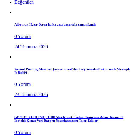
Beğenilen
Albayrak Hazır Beton halka arzı başarıyla tamamlandı
0 Yorum
24 Temmuz 2026
Azimut Portföy, Mesa ve Quvars Invest’den Gayrimenkul Sektöründe Stratejik
İş Birliği
0 Yorum
23 Temmuz 2026
GPPS PLATFORMU; TÜİK’den Konut Üretim Ekonomisi Adına Birinci El
İpotekli Konut Veri Raporu Yayınlanmasını Talep Ediyor
0 Yorum