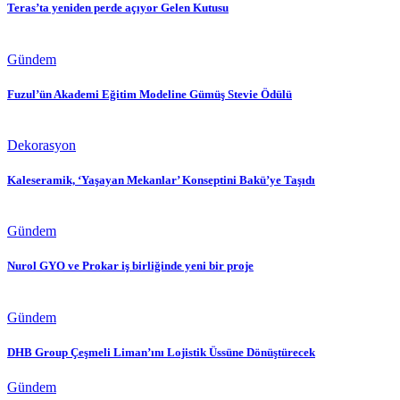
Teras’ta yeniden perde açıyor Gelen Kutusu
Gündem
Fuzul’ün Akademi Eğitim Modeline Gümüş Stevie Ödülü
Dekorasyon
Kaleseramik, ‘Yaşayan Mekanlar’ Konseptini Bakü’ye Taşıdı
Gündem
Nurol GYO ve Prokar iş birliğinde yeni bir proje
Gündem
DHB Group Çeşmeli Liman’ını Lojistik Üssüne Dönüştürecek
Gündem