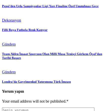
Pepsi’den Uefa Şampiyonlar Ligi Yarı Finaline Özel Unutulmaz Gece
Dekorasyon
Filli Boya Futbola Renk Katıyor
Gündem
Team Akfen İnşaat Sporcusu Olan Milli Masa Tenisçi Görkem Öçal’dan
Tarihi Başarı
Gündem
Londra’da Gayrimenkul Yatırımına Türk İmzası
Yorum yapın
Your email address will not be published.*