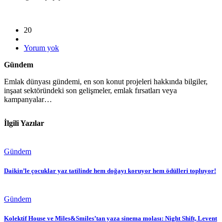
20
Yorum yok
Gündem
Emlak dünyası gündemi, en son konut projeleri hakkında bilgiler,
inşaat sektöründeki son gelişmeler, emlak fırsatları veya
kampanyalar…
İlgili Yazılar
Gündem
Daikin’le çocuklar yaz tatilinde hem doğayı koruyor hem ödülleri topluyor!
Gündem
Kolektif House ve Miles&Smiles’tan yaza sinema molası: Night Shift, Levent