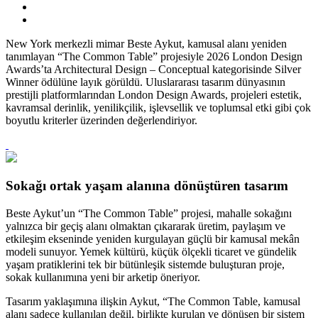
New York merkezli mimar Beste Aykut, kamusal alanı yeniden
tanımlayan “The Common Table” projesiyle 2026
London Design
Awards’ta Architectural Design – Conceptual kategorisinde Silver
Winner ödülüne layık görüldü. Uluslararası tasarım dünyasının
prestijli platformlarından London Design Awards, projeleri estetik,
kavramsal derinlik, yenilikçilik, işlevsellik v
e toplumsal etki gibi çok
boyutlu kriterler üzerinden değerlendiriyor.
Sokağı ortak yaşam alanına dönüştüren tasarım
Beste Aykut’un “The Common Table” projesi, mahalle sokağını
yalnızca bir geçiş alanı olmaktan çıkararak üretim, paylaşım ve
etkileşim eksen
inde yeniden kurgulayan güçlü bir kamusal mekân
modeli sunuyor. Yemek kültürü, küçük ölçekli ticaret ve gündelik
yaşam pratiklerini tek bir bütünleşik sistemde buluşturan proje,
sokak kullanımına yeni bir arketip öneriyor.
Tasarım yaklaşımına ilişkin Aykut
, “The Common Table, kamusal
alanı sadece kullanılan değil, birlikte kurulan ve dönüşen bir sistem