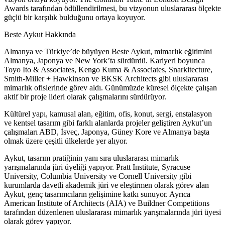
Awards tarafından ödüllendirilmesi, bu vizyonun uluslararası ölçekte
güçlü bir karşılık bulduğunu ortaya koyuyor.
Beste Aykut Hakkında
Almanya ve Tür
kiye’de büyüyen Beste Aykut, mimarlık eğitimini
Almanya, Japonya ve New York’ta sürdürdü. Kariyeri boyunca
Toyo Ito & Associates, Kengo Kuma & Associates, Snarkitecture,
Smith-Miller + Hawkinson ve BKSK Architects gibi uluslararası
mimarlık ofislerinde gör
ev aldı. Günümüzde küresel ölçekte çalışan
aktif bir proje lideri olarak çalışmalarını sürdürüyor.
Kültürel yapı, kamusal alan, eğitim, ofis, konut, sergi, enstalasyon
ve kentsel tasarım gibi farklı alanlarda projeler geliştiren Aykut’un
çalışmaları ABD, İ
sveç, Japonya, Güney Kore ve Almanya başta
olmak üzere çeşitli ülkelerde yer alıyor.
Aykut, tasarım pratiğinin yanı sıra uluslararası mimarlık
yarışmalarında jüri üyeliği yapıyor. Pratt Institute, Syracuse
University, Columbia University ve Cornell Univers
ity gibi
kurumlarda davetli akademik jüri ve eleştirmen olarak görev alan
Aykut, genç tasarımcıların gelişimine katkı sunuyor. Ayrıca
American Institute of Architects (AIA) ve Buildner Competitions
tarafından düzenlenen uluslararası mimarlık yarışmalarında
jüri üyesi
olarak görev yapıyor.