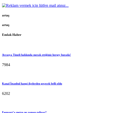
artaş
artaş
Emlak Haber
Avrasya Tüneli hakkında merak ettiğiniz herşey burada!
7984
Kanal İstanbul hangi ilçelerden geçecek belli oldu
6202
Esenyurt’a metro ne zaman geliyor?