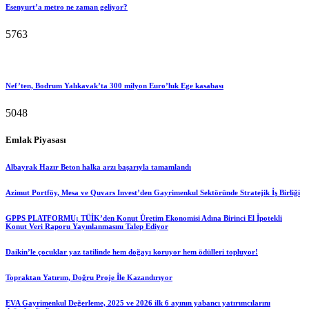
Esenyurt’a metro ne zaman geliyor?
5763
Nef’ten, Bodrum Yalıkavak’ta 300 milyon Euro’luk Ege kasabası
5048
Emlak Piyasası
Albayrak Hazır Beton halka arzı başarıyla tamamlandı
Azimut Portföy, Mesa ve Quvars Invest’den Gayrimenkul Sektöründe Stratejik İş Birliği
GPPS PLATFORMU; TÜİK’den Konut Üretim Ekonomisi Adına Birinci El İpotekli
Konut Veri Raporu Yayınlanmasını Talep Ediyor
Daikin’le çocuklar yaz tatilinde hem doğayı koruyor hem ödülleri topluyor!
Topraktan Yatırım, Doğru Proje İle Kazandırıyor
EVA Gayrimenkul Değerleme, 2025 ve 2026 ilk 6 ayının yabancı yatırımcılarını