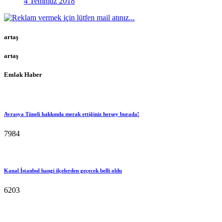
4 Temmuz 2018
artaş
artaş
Emlak Haber
Avrasya Tüneli hakkında merak ettiğiniz herşey burada!
7984
Kanal İstanbul hangi ilçelerden geçecek belli oldu
6203