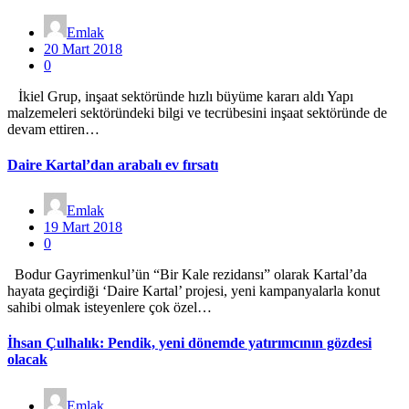
Emlak
20 Mart 2018
0
İkiel Grup, inşaat sektöründe hızlı büyüme kararı aldı Yapı
malzemeleri sektöründeki bilgi ve tecrübesini inşaat sektöründe de
devam ettiren…
Daire Kartal’dan arabalı ev fırsatı
Emlak
19 Mart 2018
0
Bodur Gayrimenkul’ün “Bir Kale rezidansı” olarak Kartal’da
hayata geçirdiği ‘Daire Kartal’ projesi, yeni kampanyalarla konut
sahibi olmak isteyenlere çok özel…
İhsan Çulhalık: Pendik, yeni dönemde yatırımcının gözdesi
olacak
Emlak