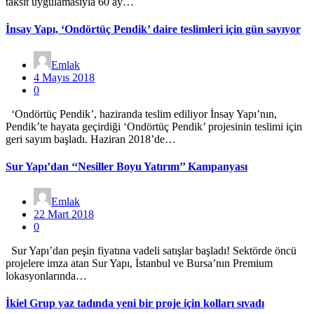
taksit uygulamasıyla 60 ay…
İnsay Yapı, ‘Ondörtüç Pendik’ daire teslimleri için gün sayıyor
Emlak
4 Mayıs 2018
0
‘Ondörtüç Pendik’, haziranda teslim ediliyor İnsay Yapı’nın,
Pendik’te hayata geçirdiği ‘Ondörtüç Pendik’ projesinin teslimi için
geri sayım başladı. Haziran 2018’de…
Sur Yapı’dan ‘‘Nesiller Boyu Yatırım’’ Kampanyası
Emlak
22 Mart 2018
0
Sur Yapı’dan peşin fiyatına vadeli satışlar başladı! Sektörde öncü
projelere imza atan Sur Yapı, İstanbul ve Bursa’nın Premium
lokasyonlarında…
İkiel Grup yaz tadında yeni bir proje için kolları sıvadı