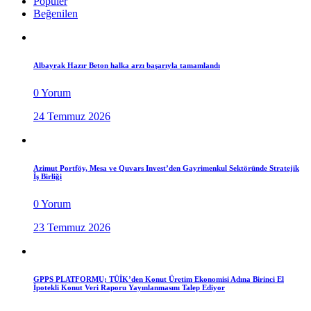
Popüler
Beğenilen
Albayrak Hazır Beton halka arzı başarıyla tamamlandı
0 Yorum
24 Temmuz 2026
Azimut Portföy, Mesa ve Quvars Invest’den Gayrimenkul Sektöründe Stratejik
İş Birliği
0 Yorum
23 Temmuz 2026
GPPS PLATFORMU; TÜİK’den Konut Üretim Ekonomisi Adına Birinci El
İpotekli Konut Veri Raporu Yayınlanmasını Talep Ediyor