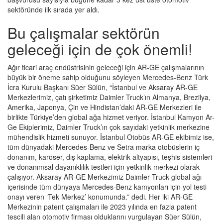
sektöründe ilk sırada yer aldı.
Bu çalışmalar sektörün
geleceği için de çok önemli!
Ağır ticari araç endüstrisinin geleceği için AR-GE çalışmalarının
büyük bir öneme sahip olduğunu söyleyen Mercedes-Benz Türk
İcra Kurulu Başkanı Süer Sülün, “İstanbul ve Aksaray AR-GE
Merkezlerimiz, çatı şirketimiz Daimler Truck’ın Almanya, Brezilya,
Amerika, Japonya, Çin ve Hindistan’daki AR-GE Merkezleri ile
birlikte Türkiye’den global ağa hizmet veriyor. İstanbul Kamyon Ar-
Ge Ekiplerimiz, Daimler Truck’ın çok sayıdaki yetkinlik merkezine
mühendislik hizmeti sunuyor. İstanbul Otobüs AR-GE ekibimiz ise,
tüm dünyadaki Mercedes-Benz ve Setra marka otobüslerin iç
donanım, karoser, dış kaplama, elektrik altyapısı, teşhis sistemleri
ve donanımsal dayanıklılık testleri için yetkinlik merkezi olarak
çalışıyor. Aksaray AR-GE Merkezimiz Daimler Truck global ağı
içerisinde tüm dünyaya Mercedes-Benz kamyonları için yol testi
onayı veren ‘Tek Merkez’ konumunda.” dedi. Her iki AR-GE
Merkezinin patent çalışmaları ile 2023 yılında en fazla patent
tescili alan otomotiv firması olduklarını vurgulayan Süer Sülün,