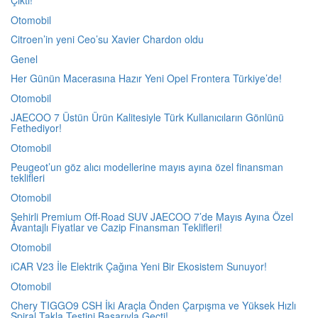
Çıktı!
Otomobil
Citroen’in yeni Ceo’su Xavier Chardon oldu
Genel
Her Günün Macerasına Hazır Yeni Opel Frontera Türkiye’de!
Otomobil
JAECOO 7 Üstün Ürün Kalitesiyle Türk Kullanıcıların Gönlünü
Fethediyor!
Otomobil
Peugeot’un göz alıcı modellerine mayıs ayına özel finansman
teklifleri
Otomobil
Şehirli Premium Off-Road SUV JAECOO 7’de Mayıs Ayına Özel
Avantajlı Fiyatlar ve Cazip Finansman Teklifleri!
Otomobil
iCAR V23 İle Elektrik Çağına Yeni Bir Ekosistem Sunuyor!
Otomobil
Chery TIGGO9 CSH İki Araçla Önden Çarpışma ve Yüksek Hızlı
Spiral Takla Testini Başarıyla Geçti!