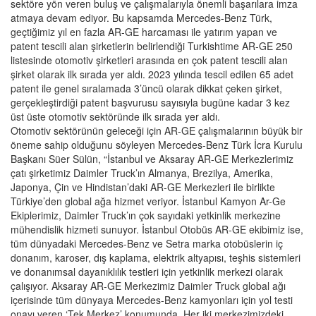
sektöre yön veren buluş ve çalışmalarıyla önemli başarılara imza
atmaya devam ediyor. Bu kapsamda Mercedes-Benz Türk,
geçtiğimiz yıl en fazla AR-GE harcaması ile yatırım yapan ve
patent tescili alan şirketlerin belirlendiği Turkishtime AR-GE 250
listesinde otomotiv şirketleri arasında en çok patent tescili alan
şirket olarak ilk sırada yer aldı. 2023 yılında tescil edilen 65 adet
patent ile genel sıralamada 3’üncü olarak dikkat çeken şirket,
gerçekleştirdiği patent başvurusu sayısıyla bugüne kadar 3 kez
üst üste otomotiv sektöründe ilk sırada yer aldı.
Otomotiv sektörünün geleceği için AR-GE çalışmalarının büyük bir
öneme sahip olduğunu söyleyen Mercedes-Benz Türk İcra Kurulu
Başkanı Süer Sülün, “İstanbul ve Aksaray AR-GE Merkezlerimiz
çatı şirketimiz Daimler Truck’ın Almanya, Brezilya, Amerika,
Japonya, Çin ve Hindistan’daki AR-GE Merkezleri ile birlikte
Türkiye’den global ağa hizmet veriyor. İstanbul Kamyon Ar-Ge
Ekiplerimiz, Daimler Truck’ın çok sayıdaki yetkinlik merkezine
mühendislik hizmeti sunuyor. İstanbul Otobüs AR-GE ekibimiz ise,
tüm dünyadaki Mercedes-Benz ve Setra marka otobüslerin iç
donanım, karoser, dış kaplama, elektrik altyapısı, teşhis sistemleri
ve donanımsal dayanıklılık testleri için yetkinlik merkezi olarak
çalışıyor. Aksaray AR-GE Merkezimiz Daimler Truck global ağı
içerisinde tüm dünyaya Mercedes-Benz kamyonları için yol testi
onayı veren ‘Tek Merkez’ konumunda. Her iki merkezimizdeki