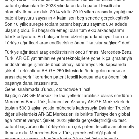
patent çalışmaları ile 2023 yılında en fazla patent tescili alan
otomotiv firması olduk. 2014 yılı ile 2019 yılları arasında yaptığımız
patent başvuru sayısının 4 katını son beş senede gerçekleştirdik.
Son 10 yıllık süreçte toplam patent başvuru sayımız 804 adede
ulaşmış oldu. Bu başarıda emeği olan tüm ekip arkadaşlarımı
tebrik ediyorum. Bu buluşlar hem bizleri gururlandırıyor hem de
Türkiye ağır ticari araç endüstrisine önemli katkılar sağlıyor” dedi.
Türkiye ağır ticari araç endüstrisinin öncü firması Mercedes-Benz
Türk, AR-GE yatırımları ve yeni teknolojilere yönelik çalışmalarıyla
endüstrinin gelişiminde öncü olmayı sürdürüyor. Bu kapsamda
şirket, Turkishtime AR-GE 250 listesinde önde gelen markalar
arasında yerini korurken patent tescili konusunda da önemli bir
başarıya daha imzasını attı.
Genel sıralamada 3’üncü, otomotivde 1’inci!
İki güçlü AR-GE Merkezi ile faaliyetlerini aralıksız olarak sürdüren
Mercedes-Benz Türk, İstanbul ve Aksaray AR-GE Merkezlerinde
toplam 500’ü aşkın yetkin mühendis kadrosuyla Daimler Truck’ın
diğer ülkelerdeki AR-GE Merkezleri ile birlikte Türkiye’den global
ağa hizmet veriyor. Şirket, 2023 yılında gerçekleştirdiği 65 tescilli
patent başvurusu ile Türkiye’nin en çok patent tescili alan otomotiv
firması oldu. Mercedes-Benz Türk, gerçekleştirdiği patent
başvurusu sayısıyla bugüne kadar 3 kez üst üste otomotiv