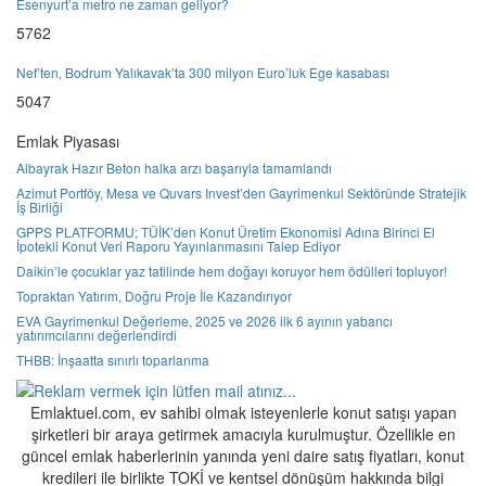
Esenyurt’a metro ne zaman geliyor?
5762
Nef’ten, Bodrum Yalıkavak’ta 300 milyon Euro’luk Ege kasabası
5047
Emlak Piyasası
Albayrak Hazır Beton halka arzı başarıyla tamamlandı
Azimut Portföy, Mesa ve Quvars Invest’den Gayrimenkul Sektöründe Stratejik
İş Birliği
GPPS PLATFORMU; TÜİK’den Konut Üretim Ekonomisi Adına Birinci El
İpotekli Konut Veri Raporu Yayınlanmasını Talep Ediyor
Daikin’le çocuklar yaz tatilinde hem doğayı koruyor hem ödülleri topluyor!
Topraktan Yatırım, Doğru Proje İle Kazandırıyor
EVA Gayrimenkul Değerleme, 2025 ve 2026 ilk 6 ayının yabancı
yatırımcılarını değerlendirdi
THBB: İnşaatta sınırlı toparlanma
Emlaktuel.com, ev sahibi olmak isteyenlerle konut satışı yapan
şirketleri bir araya getirmek amacıyla kurulmuştur. Özellikle en
güncel emlak haberlerinin yanında yeni daire satış fiyatları, konut
kredileri ile birlikte TOKİ ve kentsel dönüşüm hakkında bilgi