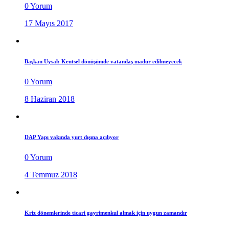
0 Yorum
17 Mayıs 2017
Başkan Uysal: Kentsel dönüşümde vatandaş madur edilmeyecek
0 Yorum
8 Haziran 2018
DAP Yapı yakında yurt dışına açılıyor
0 Yorum
4 Temmuz 2018
Kriz dönemlerinde ticari gayrimenkul almak için uygun zamandır