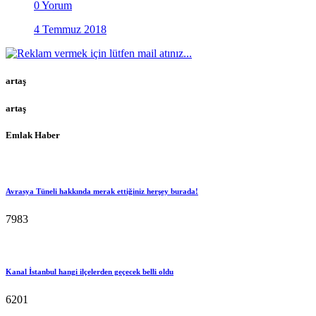
0 Yorum
4 Temmuz 2018
artaş
artaş
Emlak Haber
Avrasya Tüneli hakkında merak ettiğiniz herşey burada!
7983
Kanal İstanbul hangi ilçelerden geçecek belli oldu
6201