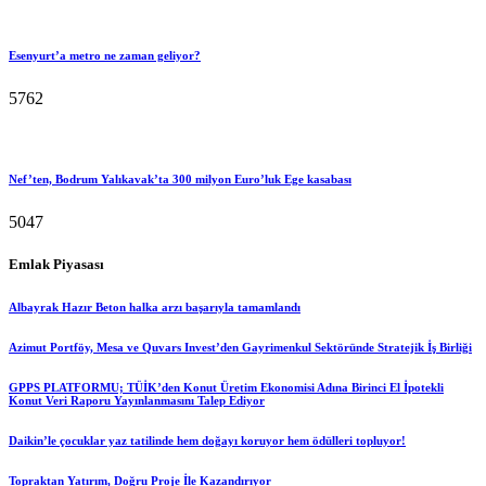
Esenyurt’a metro ne zaman geliyor?
5762
Nef’ten, Bodrum Yalıkavak’ta 300 milyon Euro’luk Ege kasabası
5047
Emlak Piyasası
Albayrak Hazır Beton halka arzı başarıyla tamamlandı
Azimut Portföy, Mesa ve Quvars Invest’den Gayrimenkul Sektöründe Stratejik İş Birliği
GPPS PLATFORMU; TÜİK’den Konut Üretim Ekonomisi Adına Birinci El İpotekli
Konut Veri Raporu Yayınlanmasını Talep Ediyor
Daikin’le çocuklar yaz tatilinde hem doğayı koruyor hem ödülleri topluyor!
Topraktan Yatırım, Doğru Proje İle Kazandırıyor