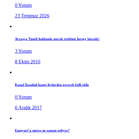
0 Yorum
23 Temmuz 2026
Avrasya Tüneli hakkında merak ettiğiniz herşey burada!
3 Yorum
8 Ekim 2016
Kanal İstanbul hangi ilçelerden geçecek belli oldu
0 Yorum
6 Aralık 2017
Esenyurt’a metro ne zaman geliyor?