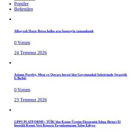
Popüler
Beğenilen
Albayrak Hazır Beton halka arzı başarıyla tamamlandı
0 Yorum
24 Temmuz 2026
Azimut Portföy, Mesa ve Quvars Invest’den Gayrimenkul Sektöründe Stratejik
İş Birliği
0 Yorum
23 Temmuz 2026
GPPS PLATFORMU; TÜİK’den Konut Üretim Ekonomisi Adına Birinci El
İpotekli Konut Veri Raporu Yayınlanmasını Talep Ediyor