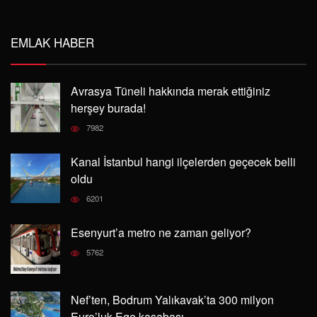
EMLAK HABER
Avrasya Tüneli hakkında merak ettiğiniz
herşey burada!
7982
Kanal İstanbul hangi ilçelerden geçecek belli
oldu
6201
Esenyurt’a metro ne zaman geliyor?
5762
Nef’ten, Bodrum Yalıkavak’ta 300 milyon
Euro’luk Ege kasabası