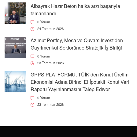
Albayrak Hazır Beton halka arzı başarıyla
tamamlandı
0 Yorum
24 Temmuz 2026
Azimut Portföy, Mesa ve Quvars Invest’den
Gayrimenkul Sektöründe Stratejik İş Birliği
0 Yorum
23 Temmuz 2026
GPPS PLATFORMU; TÜİK’den Konut Üretim
Ekonomisi Adına Birinci El İpotekli Konut Veri
Raporu Yayınlanmasını Talep Ediyor
0 Yorum
23 Temmuz 2026