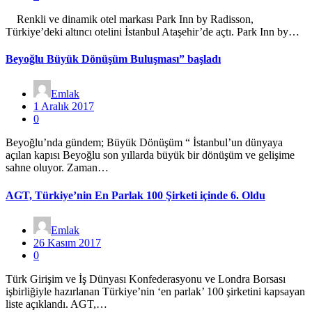
Renkli ve dinamik otel markası Park Inn by Radisson,
Türkiye’deki altıncı otelini İstanbul Ataşehir’de açtı. Park Inn by…
Beyoğlu Büyük Dönüşüm Buluşması” başladı
Emlak
1 Aralık 2017
0
Beyoğlu’nda gündem; Büyük Dönüşüm “ İstanbul’un dünyaya
açılan kapısı Beyoğlu son yıllarda büyük bir dönüşüm ve gelişime
sahne oluyor. Zaman…
AGT, Türkiye’nin En Parlak 100 Şirketi içinde 6. Oldu
Emlak
26 Kasım 2017
0
Türk Girişim ve İş Dünyası Konfederasyonu ve Londra Borsası
işbirliğiyle hazırlanan Türkiye’nin ‘en parlak’ 100 şirketini kapsayan
liste açıklandı. AGT,…