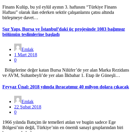
Finans Kulüp, bu yıl eylül ayının 3. haftasını “Türkiye Finans
Haftası” olarak ilan ederken sektör çalışanlarını çatısı altında
birleşmeye davet…
Sur Yapı, Bursa ve İstanbul’daki üç projesinde 1083 bağımsız
bölümün teslimlerine başladı
Emlak
1 Mart 2018
0
Bölgelerine değer katan Bursa Nilüfer’de yer alan Marka Rezidans
ve AVM, Sultanbeyli’de yer alan İlkbahar 1. Etap ile Güneşli…
Feyyaz Ünal: 2018 yılında ihracatımız 40 milyon dolara çıkacak
Emlak
22 Şubat 2018
0
1966 yılında Batıçim ile temelleri atılan ve bugün sadece Ege
Bölgesi’nin değil, Türkiye’nin en önemli sanayi gruplarından biri