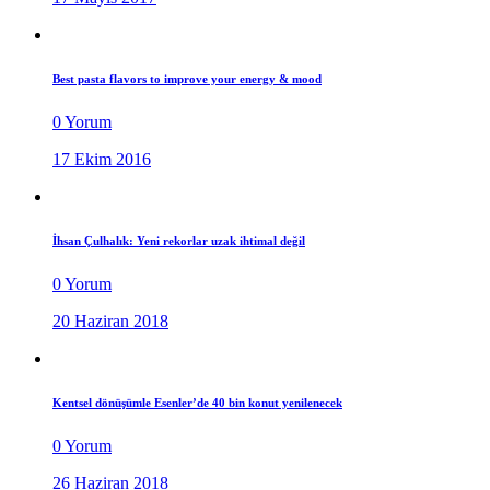
Best pasta flavors to improve your energy & mood
0 Yorum
17 Ekim 2016
İhsan Çulhalık: Yeni rekorlar uzak ihtimal değil
0 Yorum
20 Haziran 2018
Kentsel dönüşümle Esenler’de 40 bin konut yenilenecek
0 Yorum
26 Haziran 2018