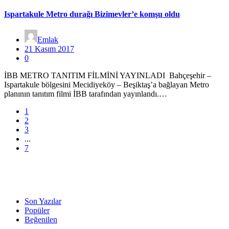
Ispartakule Metro durağı Bizimevler’e komşu oldu
Emlak
21 Kasım 2017
0
İBB METRO TANITIM FİLMİNİ YAYINLADI Bahçeşehir –
Ispartakule bölgesini Mecidiyeköy – Beşiktaş’a bağlayan Metro
planının tanıtım filmi İBB tarafından yayınlandı.…
1
2
3
...
7
Son Yazılar
Popüler
Beğenilen