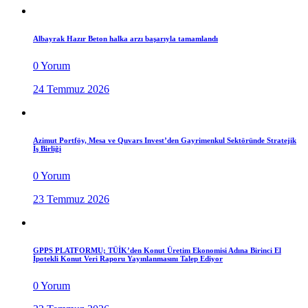
Albayrak Hazır Beton halka arzı başarıyla tamamlandı
0 Yorum
24 Temmuz 2026
Azimut Portföy, Mesa ve Quvars Invest’den Gayrimenkul Sektöründe Stratejik
İş Birliği
0 Yorum
23 Temmuz 2026
GPPS PLATFORMU; TÜİK’den Konut Üretim Ekonomisi Adına Birinci El
İpotekli Konut Veri Raporu Yayınlanmasını Talep Ediyor
0 Yorum