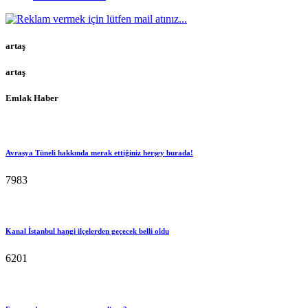
artaş
artaş
Emlak Haber
Avrasya Tüneli hakkında merak ettiğiniz herşey burada!
7983
Kanal İstanbul hangi ilçelerden geçecek belli oldu
6201