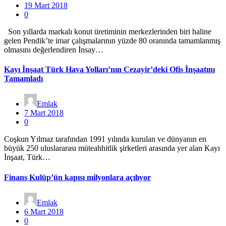
19 Mart 2018
0
Son yıllarda markalı konut üretiminin merkezlerinden biri haline
gelen Pendik’te imar çalışmalarının yüzde 80 oranında tamamlanmış
olmasını değerlendiren İnsay…
Kayı İnşaat Türk Hava Yolları’nın Cezayir’deki Ofis İnşaatını
Tamamladı
Emlak
7 Mart 2018
0
Coşkun Yılmaz tarafından 1991 yılında kurulan ve dünyanın en
büyük 250 uluslararası müteahhitlik şirketleri arasında yer alan Kayı
İnşaat, Türk…
Finans Kulüp’ün kapısı milyonlara açılıyor
Emlak
6 Mart 2018
0