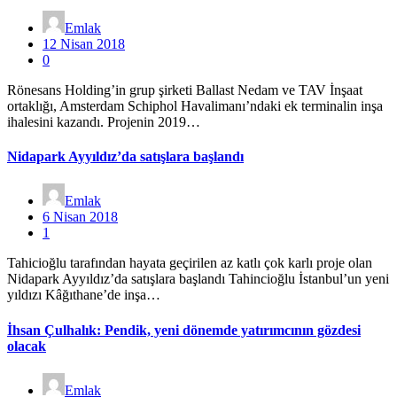
Emlak
12 Nisan 2018
0
Rönesans Holding’in grup şirketi Ballast Nedam ve TAV İnşaat
ortaklığı, Amsterdam Schiphol Havalimanı’ndaki ek terminalin inşa
ihalesini kazandı. Projenin 2019…
Nidapark Ayyıldız’da satışlara başlandı
Emlak
6 Nisan 2018
1
Tahicioğlu tarafından hayata geçirilen az katlı çok karlı proje olan
Nidapark Ayyıldız’da satışlara başlandı Tahincioğlu İstanbul’un yeni
yıldızı Kâğıthane’de inşa…
İhsan Çulhalık: Pendik, yeni dönemde yatırımcının gözdesi
olacak
Emlak