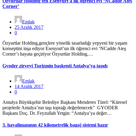
Özyurtlar Holding’ten Esenyurt’a ilk öğrenci evi ‘NCadde Ateş
Corner’
Emlak
25 Aralık 2017
0
Özyurtlar Holding,gençlere yönelik tasarladığı yepyeni bir yaşam
konseptini inşa ediyor Esenyurt’un ilk öğrenci evi ‘NCadde Ateş
Corner’ı hayata geçiriyor Özyurtlar Holding,…
Gyoder zirveyi Turizmin başkenti Antalya’ya taşıdı
Emlak
14 Aralık 2017
0
Antalya Büyükşehir Belediye Başkanı Menderes Türel: “Küresel
projelerle Antalya’nın taşı toprağı değerlenecek” GYODER
Başkanı Doç. Dr. Feyzullah Yetgin: “Antalya’ya değer…
3. havalimanının 42 kilometrelik bagaj sistemi hazır