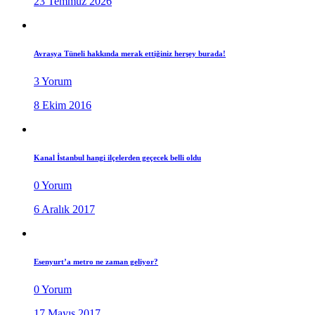
23 Temmuz 2026
Avrasya Tüneli hakkında merak ettiğiniz herşey burada!
3 Yorum
8 Ekim 2016
Kanal İstanbul hangi ilçelerden geçecek belli oldu
0 Yorum
6 Aralık 2017
Esenyurt’a metro ne zaman geliyor?
0 Yorum
17 Mayıs 2017