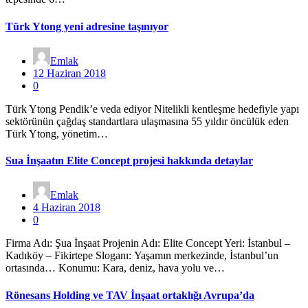
Türk Ytong yeni adresine taşınıyor
Emlak
12 Haziran 2018
0
Türk Ytong Pendik’e veda ediyor Nitelikli kentleşme hedefiyle yapı
sektörünün çağdaş standartlara ulaşmasına 55 yıldır öncülük eden
Türk Ytong, yönetim…
Sua İnşaatın Elite Concept projesi hakkında detaylar
Emlak
4 Haziran 2018
0
Firma Adı: Şua İnşaat Projenin Adı: Elite Concept Yeri: İstanbul –
Kadıköy – Fikirtepe Sloganı: Yaşamın merkezinde, İstanbul’un
ortasında… Konumu: Kara, deniz, hava yolu ve…
Rönesans Holding ve TAV İnşaat ortaklığı Avrupa’da