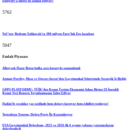
Esenyurt’a metro ne zaman geliyor?
5762
Nef’ten, Bodrum Yalıkavak’ta 300 milyon Euro’luk Ege kasabası
5047
Emlak Piyasası
Albayrak Hazır Beton halka arzı başarıyla tamamlandı
Azimut Portföy, Mesa ve Quvars Invest’den Gayrimenkul Sektöründe Stratejik İş Birliği
GPPS PLATFORMU; TÜİK’den Konut Üretim Ekonomisi Adına Birinci El İpotekli
Konut Veri Raporu Yayınlanmasını Talep Ediyor
Daikin’le çocuklar yaz tatilinde hem doğayı koruyor hem ödülleri topluyor!
Topraktan Yatırım, Doğru Proje İle Kazandırıyor
EVA Gayrimenkul Değerleme, 2025 ve 2026 ilk 6 ayının yabancı yatırımcılarını
değerlendirdi