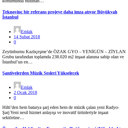
konumunda bulunan…
Teknovinç bir referans projeye daha imza atıyor Büyükyalı
İstanbul
Emlak
14 Şubat 2018
0
Zeytinburnu Kazlıçeşme’de ÖZAK GYO – YENİGÜN – ZİYLAN
Grubu tarafından toplamda 238.020 m2 inşaat alanına sahip olan ve
İstanbul’un en…
Şantiyelerden Müzik Sesleri Yükselecek
Emlak
2 Ocak 2018
0
Hilti’den hem batarya şarj eden hem de müzik çalan yeni Radyo-
Şarj Yeni nesil hizmet anlayışı ve inovatif ürünleriyle inşaat
sektörüne…