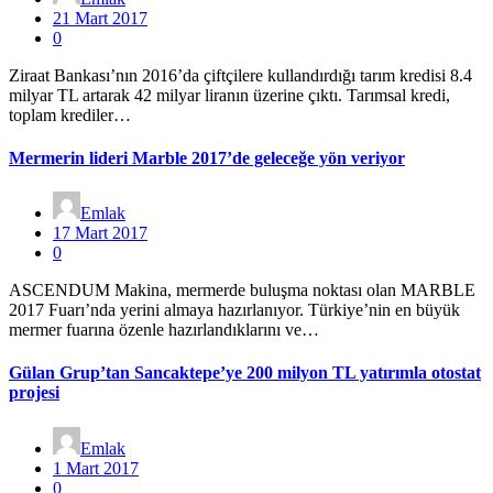
21 Mart 2017
0
Ziraat Bankası’nın 2016’da çiftçilere kullandırdığı tarım kredisi 8.4
milyar TL artarak 42 milyar liranın üzerine çıktı. Tarımsal kredi,
toplam krediler…
Mermerin lideri Marble 2017’de geleceğe yön veriyor
Emlak
17 Mart 2017
0
ASCENDUM Makina, mermerde buluşma noktası olan MARBLE
2017 Fuarı’nda yerini almaya hazırlanıyor. Türkiye’nin en büyük
mermer fuarına özenle hazırlandıklarını ve…
Gülan Grup’tan Sancaktepe’ye 200 milyon TL yatırımla otostat
projesi
Emlak
1 Mart 2017
0