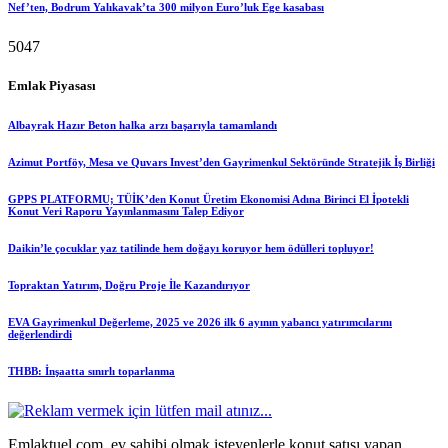
Nef’ten, Bodrum Yalıkavak’ta 300 milyon Euro’luk Ege kasabası
5047
Emlak Piyasası
Albayrak Hazır Beton halka arzı başarıyla tamamlandı
Azimut Portföy, Mesa ve Quvars Invest’den Gayrimenkul Sektöründe Stratejik İş Birliği
GPPS PLATFORMU; TÜİK’den Konut Üretim Ekonomisi Adına Birinci El İpotekli
Konut Veri Raporu Yayınlanmasını Talep Ediyor
Daikin’le çocuklar yaz tatilinde hem doğayı koruyor hem ödülleri topluyor!
Topraktan Yatırım, Doğru Proje İle Kazandırıyor
EVA Gayrimenkul Değerleme, 2025 ve 2026 ilk 6 ayının yabancı yatırımcılarını
değerlendirdi
THBB: İnşaatta sınırlı toparlanma
Emlaktuel.com, ev sahibi olmak isteyenlerle konut satışı yapan