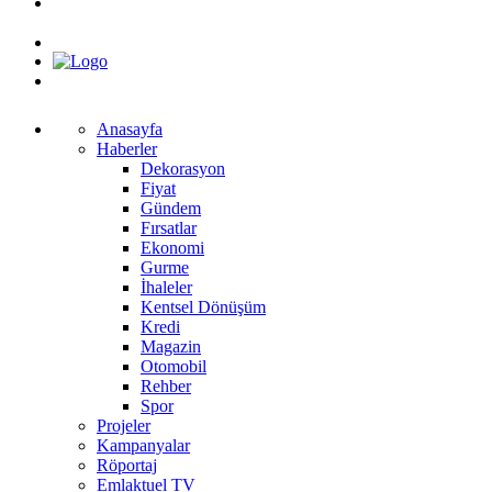
Anasayfa
Haberler
Dekorasyon
Fiyat
Gündem
Fırsatlar
Ekonomi
Gurme
İhaleler
Kentsel Dönüşüm
Kredi
Magazin
Otomobil
Rehber
Spor
Projeler
Kampanyalar
Röportaj
Emlaktuel TV