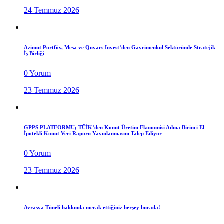
24 Temmuz 2026
Azimut Portföy, Mesa ve Quvars Invest’den Gayrimenkul Sektöründe Stratejik
İş Birliği
0 Yorum
23 Temmuz 2026
GPPS PLATFORMU; TÜİK’den Konut Üretim Ekonomisi Adına Birinci El
İpotekli Konut Veri Raporu Yayınlanmasını Talep Ediyor
0 Yorum
23 Temmuz 2026
Avrasya Tüneli hakkında merak ettiğiniz herşey burada!