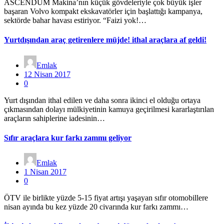
ASCENDUM Makina’nın küçük gövdeleriyle çok büyük işler
başaran Volvo kompakt ekskavatörler için başlattığı kampanya,
sektörde bahar havası estiriyor. “Faizi yok!…
Yurtdışından araç getirenlere müjde! ithal araçlara af geldi!
Emlak
12 Nisan 2017
0
Yurt dışından ithal edilen ve daha sonra ikinci el olduğu ortaya
çıkmasından dolayı mülkiyetinin kamuya geçirilmesi kararlaştırılan
araçların sahiplerine iadesinin…
Sıfır araçlara kur farkı zammı geliyor
Emlak
1 Nisan 2017
0
ÖTV ile birlikte yüzde 5-15 fiyat artışı yaşayan sıfır otomobillere
nisan ayında bu kez yüzde 20 civarında kur farkı zammı…