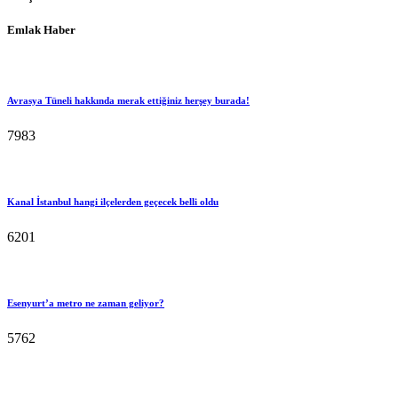
Emlak Haber
Avrasya Tüneli hakkında merak ettiğiniz herşey burada!
7983
Kanal İstanbul hangi ilçelerden geçecek belli oldu
6201
Esenyurt’a metro ne zaman geliyor?
5762