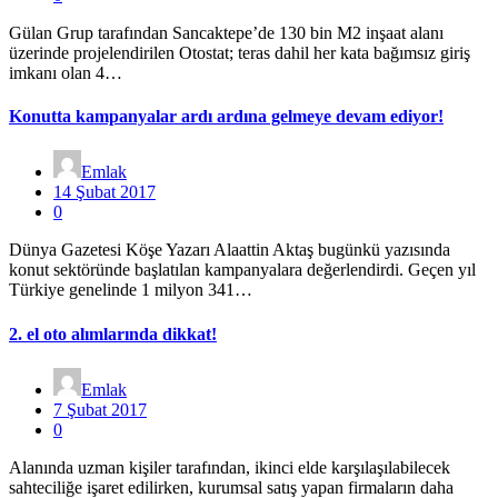
Gülan Grup tarafından Sancaktepe’de 130 bin M2 inşaat alanı
üzerinde projelendirilen Otostat; teras dahil her kata bağımsız giriş
imkanı olan 4…
Konutta kampanyalar ardı ardına gelmeye devam ediyor!
Emlak
14 Şubat 2017
0
Dünya Gazetesi Köşe Yazarı Alaattin Aktaş bugünkü yazısında
konut sektöründe başlatılan kampanyalara değerlendirdi. Geçen yıl
Türkiye genelinde 1 milyon 341…
2. el oto alımlarında dikkat!
Emlak
7 Şubat 2017
0
Alanında uzman kişiler tarafından, ikinci elde karşılaşılabilecek
sahteciliğe işaret edilirken, kurumsal satış yapan firmaların daha