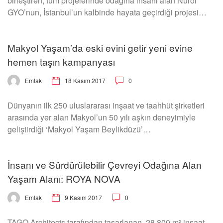
birleştiren, tüm projelerinde odağına insanı alan Nurol
GYO’nun, İstanbul’un kalbinde hayata geçirdiği projesi…
Makyol Yaşam’da eski evini getir yeni evine
hemen taşın kampanyası
18 Kasım 2017
0
Emlak
Dünyanın ilk 250 uluslararası inşaat ve taahhüt şirketleri
arasında yer alan Makyol’un 50 yılı aşkın deneyimiyle
geliştirdiği ‘Makyol Yaşam Beylikdüzü’…
İnsanı ve Sürdürülebilir Çevreyi Odağına Alan
Yaşam Alanı: ROYA NOVA
9 Kasım 2017
0
Emlak
TAGO Architects tarafından tasarlanan, 28.800 m² inşaat