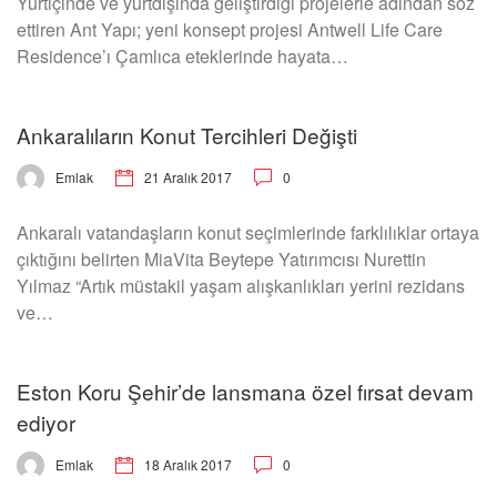
Yurtiçinde ve yurtdışında geliştirdiği projelerle adından söz
ettiren Ant Yapı; yeni konsept projesi Antwell Life Care
Residence’ı Çamlıca eteklerinde hayata…
Ankaralıların Konut Tercihleri Değişti
21 Aralık 2017
0
Emlak
Ankaralı vatandaşların konut seçimlerinde farklılıklar ortaya
çıktığını belirten MiaVita Beytepe Yatırımcısı Nurettin
Yılmaz “Artık müstakil yaşam alışkanlıkları yerini rezidans
ve…
Eston Koru Şehir’de lansmana özel fırsat devam
ediyor
18 Aralık 2017
0
Emlak