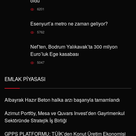
oldu
6201
Esenyurt’a metro ne zaman geliyor?
5762
Nef’ten, Bodrum Yalıkavak’ta 300 milyon
Euro’luk Ege kasabası
5047
EMLAK PIYASASI
Albayrak Hazır Beton halka arzı başarıyla tamamlandı
Azimut Portföy, Mesa ve Quvars Invest’den Gayrimenkul
Sektöründe Stratejik İş Birliği
GPPS PLATFORMU; TÜİK’den Konut Üretim Ekonomisi