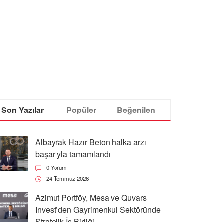
Son Yazılar
Popüler
Beğenilen
Albayrak Hazır Beton halka arzı
başarıyla tamamlandı
0 Yorum
24 Temmuz 2026
Azimut Portföy, Mesa ve Quvars
Invest’den Gayrimenkul Sektöründe
Stratejik İş Birliği