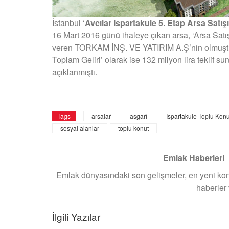
İstanbul ‘
Avcılar Ispartakule 5. Etap Arsa Satışı 
16 Mart 2016 günü ihaleye çıkan arsa, ‘Arsa Satışı
veren TORKAM İNŞ. VE YATIRIM A.Ş’nin olmuştu. F
Toplam Geliri’ olarak ise 132 milyon lira teklif 
açıklanmıştı.
Tags
arsalar
asgari
Ispartakule Toplu Konu
sosyal alanlar
toplu konut
Emlak Haberleri
Emlak dünyasındaki son gelişmeler, en yeni konut
haberler
İlgili Yazılar