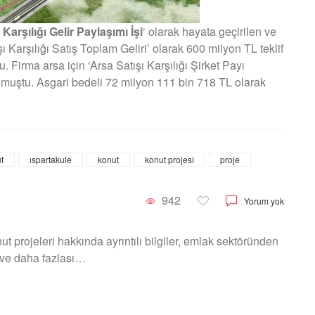
Karşılığı Gelir Paylaşımı İşi
‘ olarak hayata geçirilen ve
 Karşılığı Satış Toplam Geliri’ olarak 600 milyon TL teklif
irma arsa için ‘Arsa Satışı Karşılığı Şirket Payı
sunmuştu. Asgari bedeli 72 milyon 111 bin 718 TL olarak
t
ıspartakule
konut
konut projesi
proje
942
Yorum yok
 projeleri hakkında ayrıntılı bilgiler, emlak sektöründen
 ve daha fazlası…