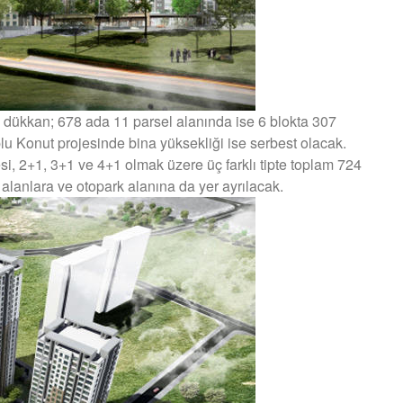
 dükkan; 678 ada 11 parsel alanında ise 6 blokta 307
lu Konut projesinde bina yüksekliği ise serbest olacak.
esi, 2+1, 3+1 ve 4+1 olmak üzere üç farklı tipte toplam 724
lanlara ve otopark alanına da yer ayrılacak.