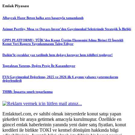
Emlak Piyasası
Albayrak Hazır Beton halka arzı başarıyla tamamlandı
Azimut Portföy, Mesa ve Quvars Invest’den Gayrimenkul Sektöründe Stratejik İş Birliği
GPPS PLATFORMU; TÜİK’den Konut Üretim Ekonomisi Adına Birinci El İpotekli
Konut Veri Raporu Yayınlanmasını Talep Ediyor
Daikin’le çocuklar yaz tatilinde hem doğayı koruyor hem ödülleri topluyor!
Topraktan Yatırım, Doğru Proje İle Kazandırıyor
EVA Gayrimenkul Değerleme, 2025 ve 2026 ilk 6 ayının yabancı yatırımcılarını
değerlendirdi
THBB: İnşaatta sınırlı toparlanma
Emlaktuel.com, ev sahibi olmak isteyenlerle konut satışı yapan
şirketleri bir araya getirmek amacıyla kurulmuştur. Özellikle en
güncel emlak haberlerinin yanında yeni daire satış fiyatları, konut
kredileri ile birlikte TOKİ ve kentsel dönüşüm hakkında bilgi