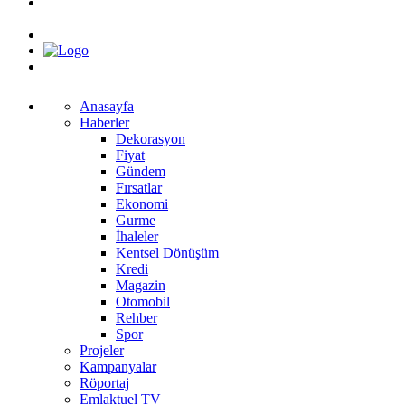
Anasayfa
Haberler
Dekorasyon
Fiyat
Gündem
Fırsatlar
Ekonomi
Gurme
İhaleler
Kentsel Dönüşüm
Kredi
Magazin
Otomobil
Rehber
Spor
Projeler
Kampanyalar
Röportaj
Emlaktuel TV