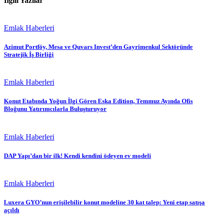
İlgili Yazılar
Emlak Haberleri
Azimut Portföy, Mesa ve Quvars Invest’den Gayrimenkul Sektöründe
Stratejik İş Birliği
Emlak Haberleri
Konut Etabında Yoğun İlgi Gören Eska Edition, Temmuz Ayında Ofis
Bloğunu Yatırımcılarla Buluşturuyor
Emlak Haberleri
DAP Yapı’dan bir ilk! Kendi kendini ödeyen ev modeli
Emlak Haberleri
Luxera GYO’nun erişilebilir konut modeline 30 kat talep: Yeni etap satışa
açıldı