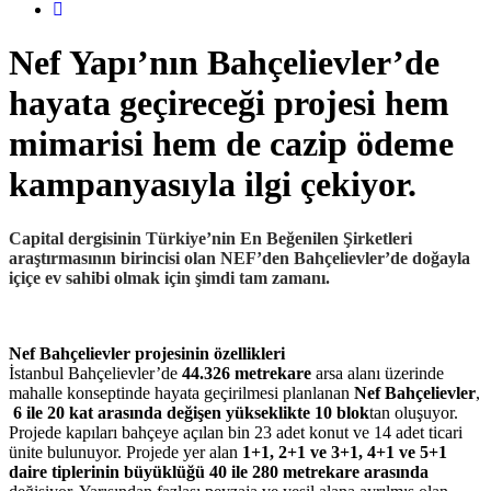
Nef Yapı’nın Bahçelievler’de
hayata geçireceği projesi hem
mimarisi hem de cazip ödeme
kampanyasıyla ilgi çekiyor.
Capital dergisinin Türkiye’nin En Beğenilen Şirketleri
araştırmasının birincisi olan NEF’den Bahçelievler’de doğayla
içiçe ev sahibi olmak için şimdi tam zamanı.
Nef Bahçelievler projesinin özellikleri
İstanbul Bahçelievler’de
44.326 metrekare
arsa alanı üzerinde
mahalle konseptinde hayata geçirilmesi planlanan
Nef Bahçelievler
,
6 ile 20 kat arasında değişen yükseklikte 10 blok
tan oluşuyor.
Projede kapıları bahçeye açılan bin 23 adet konut ve 14 adet ticari
ünite bulunuyor. Projede yer alan
1+1, 2+1 ve 3+1, 4+1 ve 5+1
daire tiplerinin büyüklüğü 40 ile 280 metrekare arasında