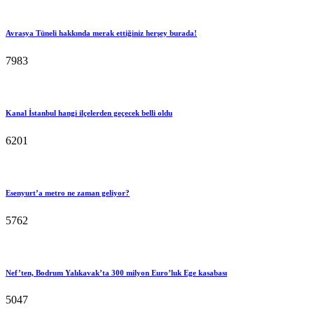
Avrasya Tüneli hakkında merak ettiğiniz herşey burada!
7983
Kanal İstanbul hangi ilçelerden geçecek belli oldu
6201
Esenyurt’a metro ne zaman geliyor?
5762
Nef’ten, Bodrum Yalıkavak’ta 300 milyon Euro’luk Ege kasabası
5047