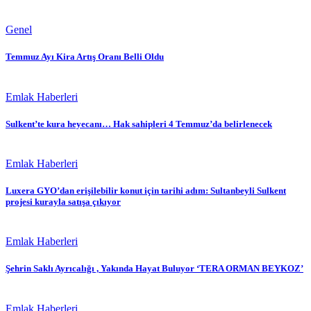
Genel
Temmuz Ayı Kira Artış Oranı Belli Oldu
Emlak Haberleri
Sulkent’te kura heyecanı… Hak sahipleri 4 Temmuz’da belirlenecek
Emlak Haberleri
Luxera GYO’dan erişilebilir konut için tarihi adım: Sultanbeyli Sulkent
projesi kurayla satışa çıkıyor
Emlak Haberleri
Şehrin Saklı Ayrıcalığı , Yakında Hayat Buluyor ‘TERA ORMAN BEYKOZ’
Emlak Haberleri