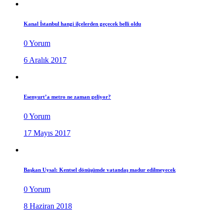
Kanal İstanbul hangi ilçelerden geçecek belli oldu
0 Yorum
6 Aralık 2017
Esenyurt’a metro ne zaman geliyor?
0 Yorum
17 Mayıs 2017
Başkan Uysal: Kentsel dönüşümde vatandaş madur edilmeyecek
0 Yorum
8 Haziran 2018