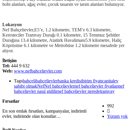
hobi alanları, ağaç evler, çocuk tasarım ve tarım alanları bulunuyor.
Lokasyon
Nef Bahçelievler,E5’e, 1.2 kilometre, TEM’e 6.3 kilometre,
Keresteciler Tramvay Durağı 0.1 kilometre, 15 Temmuz Şehitler
Durağına 13.4 kilometre, Atatürk Havalimanı5.9 kilometre, Haliç
Köprüsüne 6.1 kilometre ve Metrobüse 1.2 kilometre mesafede yer
alıyor.
İletişim
Tel:
444 9 632
Web:
www.nefbahcelievler.com
Tags
bahçeli
bahçelievler
banka kredisi
birim fiyatı
capital
ev
sahibi olmak
Nef
Nef bahçelievler
nef bahçelievler fiyatları
nef
bahçelievler nasıl gidilir
nef bahçelievler nerede
tramvay
Fırsatlar
992
En son emlak fırsatları, kampanyalar, indirimli
evler, indirimde olan konutlar…
Yorum yok