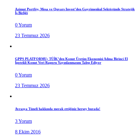
Azimut Portföy, Mesa ve Quvars Invest’den Gayrimenkul Sektöründe Stratejik
İş Birliği
0 Yorum
23 Temmuz 2026
GPPS PLATFORMU; TÜİK’den Konut Üretim Ekonomisi Adına Birinci El
İpotekli Konut Veri Raporu Yayınlanmasını Talep Ediyor
0 Yorum
23 Temmuz 2026
Avrasya Tüneli hakkında merak ettiğiniz herşey burada!
3 Yorum
8 Ekim 2016