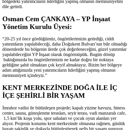
bölgedeki yatırımcıların liderliğini yapmış olmanın memnuniyetini
dile getirdi.
Osman Cem ÇANKAYA – YP İnşaat
Yönetim Kurulu Üyesi:
“20-25 yıl önce gördüğümüz, öngörülerimizin getirdiği, ciddi
yatırımların yapılabileceği, daha Doğukent Bulvarı’nın bile olmadığı
dönemlerde bu bölgenin ilerde çok değerleneceğini, güzel yatırımlar
yapılabileceğini YP İnşaat olarak öngörmüştük. Bugün dönüp
baktığımızda bu öngörülerimizin ne kadar doğru bir noktaya
geldiğine şahit olmaktan çok keyif almaktayız. Bizim her bölgeye
adım attığımızda yeni yatırımcıların liderliğini yapmış olmanın
memnuniyeti içindeyiz.”
KENT MERKEZİNDE DOĞA İLE İÇ
İÇE ŞEHİRLİ BİR YAŞAM
İmrahor vadisi ile bütünleşen projede; kapalı yüzme havuzu, fıtness
center, sauna, güneşlenme terasları, seyir terası, vadi manzaralı cafe,
1,5 km’lik koşu yolu, spor sahaları ve çocuk oyun alanları yer
alıyor. Projenin konumu kent merkezinde olmasına rağmen, günlük
hayatı sakinlik ve doğayla bütünleştirerek nefis bir yaşam sunuyor.