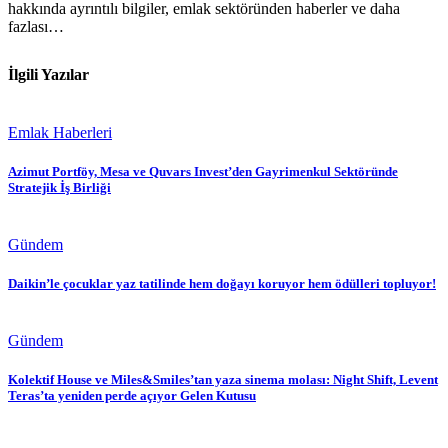
hakkında ayrıntılı bilgiler, emlak sektöründen haberler ve daha
fazlası…
İlgili Yazılar
Emlak Haberleri
Azimut Portföy, Mesa ve Quvars Invest’den Gayrimenkul Sektöründe
Stratejik İş Birliği
Gündem
Daikin’le çocuklar yaz tatilinde hem doğayı koruyor hem ödülleri topluyor!
Gündem
Kolektif House ve Miles&Smiles’tan yaza sinema molası: Night Shift, Levent
Teras’ta yeniden perde açıyor Gelen Kutusu