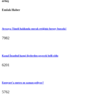
artaş
Emlak Haber
Avrasya Tüneli hakkında merak ettiğiniz herşey burada!
7982
Kanal İstanbul hangi ilçelerden geçecek belli oldu
6201
Esenyurt’a metro ne zaman geliyor?
5762