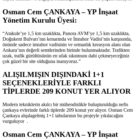
Osman Cem ÇANKAYA – YP İnşaat
Yönetim Kurulu Üyesi:
“Atakule’ye 1,5 km uzaklıkta, Panora AVM’ye 1,5 km uzaklıkta,
Doğukent Bulvarı’nın kenarında ve İmrahor Vadisi’nin karşısında,
önünde sadece imrahor vadisinin ve ormanlık kreasyon alanı olan
Ankara’nın değerli semtlerinden birinde bulunmaktadır. Trafikten
uzak, trafik gürültüsünün en ufak sıkıntısını dahi çekmeyeceğiniz
çok güzel bir site olduğuna inanıyoruz.”
ALIŞILMIŞIN DIŞINDAKİ 1+1
SEÇENEKLERİYLE FARKLI
TİPLERDE 209 KONUT YER ALIYOR
Modern tekniklerin akılcı bir mühendislikle buluşturulduğu nefis
çankaya evlerinde farklı tiplerde 209 konut yer alıyor. Osman Cem
Çankaya alışılagelmiş 1+1 tabularının bu projeyle yıkılacağını
vurguluyor .
Osman Cem ÇANKAYA – YP İnşaat