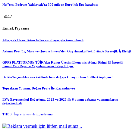
Nef’ten, Bodrum Yalıkavak’ta 300 milyon Euro’luk Ege kasabası
5047
Emlak Piyasası
Albayrak Hazır Beton halka arzı başarıyla tamamlandı
Azimut Portföy, Mesa ve Quvars Invest’den Gayrimenkul Sektöründe Stratejik İş Birliği
GPPS PLATFORMU; TÜİK’den Konut Üretim Ekonomisi Adına Birinci El İpotekli
Konut Veri Raporu Yayınlanmasını Talep Ediyor
Daikin’le çocuklar yaz tatilinde hem doğayı koruyor hem ödülleri topluyor!
Topraktan Yatırım, Doğru Proje İle Kazandırıyor
EVA Gayrimenkul Değerleme, 2025 ve 2026 ilk 6 ayının yabancı yatırımcılarını
değerlendirdi
THBB: İnşaatta sınırlı toparlanma