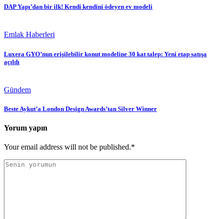
DAP Yapı’dan bir ilk! Kendi kendini ödeyen ev modeli
Emlak Haberleri
Luxera GYO’nun erişilebilir konut modeline 30 kat talep: Yeni etap satışa
açıldı
Gündem
Beste Aykut’a London Design Awards’tan Silver Winner
Yorum yapın
Your email address will not be published.*