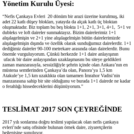
Yönetim Kurulu Üyesi:
“Nefis Çankaya Evleri 20 dönüm bir arazi üzerine kurulmuş, iki
adet 22 katlı düşey blokları, yatayda da alçak katlı üç bloktan
oluşmaktadır. Biz toplam bu beş blokta 1+1, 2+1, 3+1, 4+1, 5+1 ve
dubleks ve loft daireler sunmaktayız. Bizim dairelerimiz 1+1
alışılagelmişin ve 2+1 yine alışılagelmişin bütün dairelerimizde
alışılagelmişin dışında ve özellik olarak sunduğumuz dairelerdir. 1+1
dediğimiz daireler 90-100 metrekare arasında olan dairelerdir. Bunu
önemle vurguluyorum. Çünkü herkezde 1+1 daire anlayışının
ufacık bir daire anlayışından uzaklaşmasını bu siteye geldikleri
zaman manzarasıyla, sessizliğiyle şehrin içinde olan Ankara’nın en
müstena semtlerinden Çankaya’da olan, Panora’ya 1,5 km
Atakule’ye 1,5 km uzaklıkta olan tamamen İmrahor Vadisi’nin
manzarasına sahip bir site olduğunu ve burada 1+1 dairede ne kadar
o ferahlığı hissedeceklerini düşünüyorum.”
TESLİMAT 2017 SON ÇEYREĞİNDE
2017 yılı sonlarına doğru teslimi yapılacak olan nefis çankaya
evleri’nde satış ofisinde bulunan örnek daire, ziyaretçilerin
beğenisine sunuluyor.