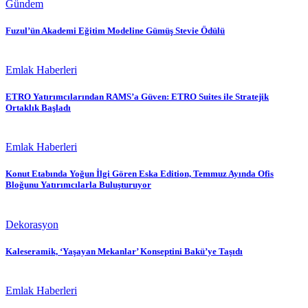
Gündem
Fuzul’ün Akademi Eğitim Modeline Gümüş Stevie Ödülü
Emlak Haberleri
ETRO Yatırımcılarından RAMS’a Güven: ETRO Suites ile Stratejik
Ortaklık Başladı
Emlak Haberleri
Konut Etabında Yoğun İlgi Gören Eska Edition, Temmuz Ayında Ofis
Bloğunu Yatırımcılarla Buluşturuyor
Dekorasyon
Kaleseramik, ‘Yaşayan Mekanlar’ Konseptini Bakü’ye Taşıdı
Emlak Haberleri