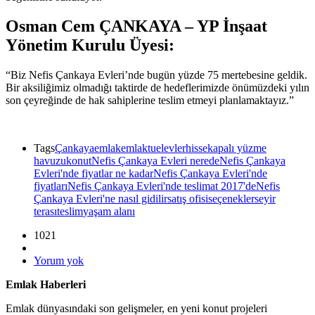
Osman Cem ÇANKAYA – YP İnşaat
Yönetim Kurulu Üyesi:
“Biz Nefis Çankaya Evleri’nde bugün yüzde 75 mertebesine geldik.
Bir aksiliğimiz olmadığı taktirde de hedeflerimizde önümüzdeki yılın
son çeyreğinde de hak sahiplerine teslim etmeyi planlamaktayız.”
Tags
Çankaya
emlak
emlaktuel
evler
hisse
kapalı yüzme
havuzu
konut
Nefis Çankaya Evleri nerede
Nefis Çankaya
Evleri'nde fiyatlar ne kadar
Nefis Çankaya Evleri'nde
fiyatları
Nefis Çankaya Evleri'nde teslimat 2017'de
Nefis
Çankaya Evleri'ne nasıl gidilir
satış ofisi
seçenekler
seyir
terası
teslim
yaşam alanı
1021
Yorum yok
Emlak Haberleri
Emlak dünyasındaki son gelişmeler, en yeni konut projeleri