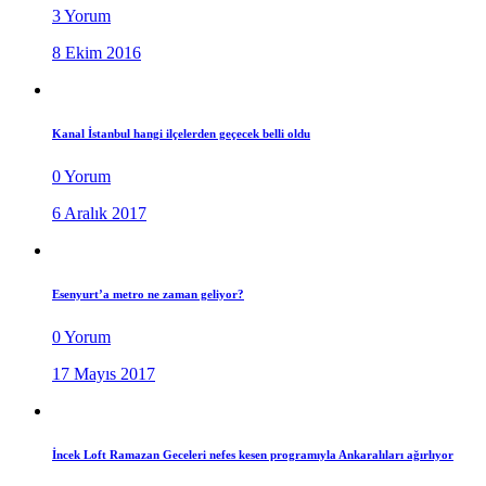
3 Yorum
8 Ekim 2016
Kanal İstanbul hangi ilçelerden geçecek belli oldu
0 Yorum
6 Aralık 2017
Esenyurt’a metro ne zaman geliyor?
0 Yorum
17 Mayıs 2017
İncek Loft Ramazan Geceleri nefes kesen programıyla Ankaralıları ağırlıyor