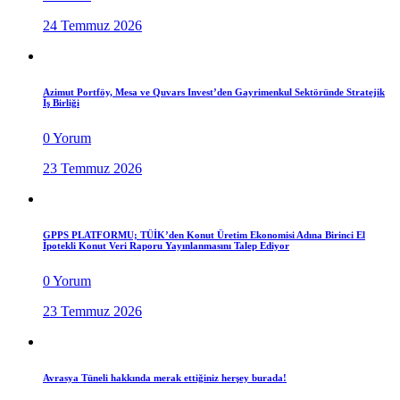
24 Temmuz 2026
Azimut Portföy, Mesa ve Quvars Invest’den Gayrimenkul Sektöründe Stratejik
İş Birliği
0 Yorum
23 Temmuz 2026
GPPS PLATFORMU; TÜİK’den Konut Üretim Ekonomisi Adına Birinci El
İpotekli Konut Veri Raporu Yayınlanmasını Talep Ediyor
0 Yorum
23 Temmuz 2026
Avrasya Tüneli hakkında merak ettiğiniz herşey burada!