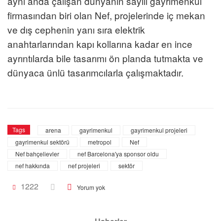
aynı anda çalışan dünyanın sayılı gayrimenkul
firmasından biri olan Nef, projelerinde iç mekan
ve dış cephenin yanı sıra elektrik
anahtarlarından kapı kollarına kadar en ince
ayrıntılarda bile tasarımı ön planda tutmakta ve
dünyaca ünlü tasarımcılarla çalışmaktadır.
Tags
arena
gayrimenkul
gayrimenkul projeleri
gayrimenkul sektörü
metropol
Nef
Nef bahçelievler
nef Barcelona'ya sponsor oldu
nef hakkında
nef projeleri
sektör
1222
Yorum yok