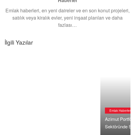
Haberler
Emlak haberleri, en yeni daireler ve en son konut projeleri,
satılık veya kiralık evler, yeni inşaat planları ve daha
fazlası…
Emlak Haberleri
Azimut Portföy, Mesa ve Quvars Invest’den Gayrimenkul
İlgili Yazılar
Sektöründe Stratejik İş Birliği