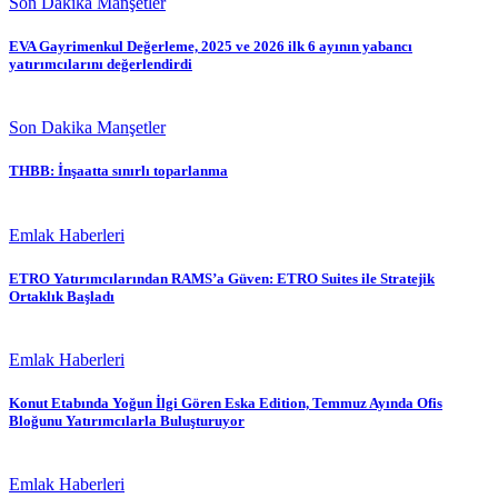
Son Dakika Manşetler
EVA Gayrimenkul Değerleme, 2025 ve 2026 ilk 6 ayının yabancı
yatırımcılarını değerlendirdi
Son Dakika Manşetler
THBB: İnşaatta sınırlı toparlanma
Emlak Haberleri
ETRO Yatırımcılarından RAMS’a Güven: ETRO Suites ile Stratejik
Ortaklık Başladı
Emlak Haberleri
Konut Etabında Yoğun İlgi Gören Eska Edition, Temmuz Ayında Ofis
Bloğunu Yatırımcılarla Buluşturuyor
Emlak Haberleri