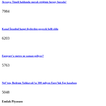
Avrasya Tüneli hakkında merak ettiğiniz herşey burada!
7984
Kanal İstanbul hangi ilçelerden geçecek belli oldu
6203
Esenyurt’a metro ne zaman geliyor?
5763
Nef’ten, Bodrum Yalıkavak’ta 300 milyon Euro’luk Ege kasabası
5048
Emlak Piyasası