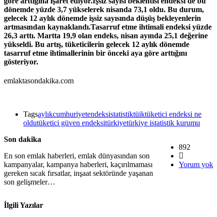
göre arttığına işaret ediyor.İşsiz sayısı beklentisi endeksi de bu
dönemde yüzde 3,7 yükselerek nisanda 73,1 oldu. Bu durum,
gelecek 12 aylık dönemde işsiz sayısında düşüş bekleyenlerin
artmasından kaynaklandı.Tasarruf etme ihtimali endeksi yüzde
26,3 arttı. Martta 19,9 olan endeks, nisan ayında 25,1 değerine
yükseldi. Bu artış, tüketicilerin gelecek 12 aylık dönemde
tasarruf etme ihtimallerinin bir önceki aya göre arttığını
gösteriyor.
emlaktasondakika.com
Tags
aylık
cumhuriyet
endeks
istatistik
tüik
tüketici endeksi ne
oldu
tüketici güven endeksi
türkiye
türkiye istatistik kurumu
Son dakika
892
En son emlak haberleri, emlak dünyasından son
kampanyalar, kampanya haberleri, kaçırılmaması
Yorum yok
gereken sıcak fırsatlar, inşaat sektöründe yaşanan
son gelişmeler…
İlgili Yazılar