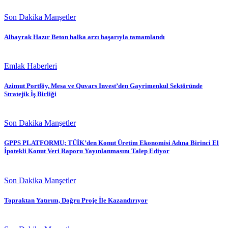
Son Dakika Manşetler
Albayrak Hazır Beton halka arzı başarıyla tamamlandı
Emlak Haberleri
Azimut Portföy, Mesa ve Quvars Invest’den Gayrimenkul Sektöründe
Stratejik İş Birliği
Son Dakika Manşetler
GPPS PLATFORMU; TÜİK’den Konut Üretim Ekonomisi Adına Birinci El
İpotekli Konut Veri Raporu Yayınlanmasını Talep Ediyor
Son Dakika Manşetler
Topraktan Yatırım, Doğru Proje İle Kazandırıyor