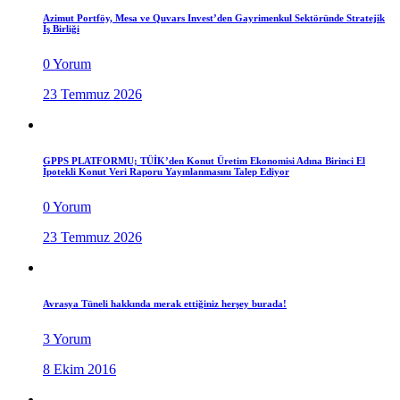
Azimut Portföy, Mesa ve Quvars Invest’den Gayrimenkul Sektöründe Stratejik
İş Birliği
0 Yorum
23 Temmuz 2026
GPPS PLATFORMU; TÜİK’den Konut Üretim Ekonomisi Adına Birinci El
İpotekli Konut Veri Raporu Yayınlanmasını Talep Ediyor
0 Yorum
23 Temmuz 2026
Avrasya Tüneli hakkında merak ettiğiniz herşey burada!
3 Yorum
8 Ekim 2016