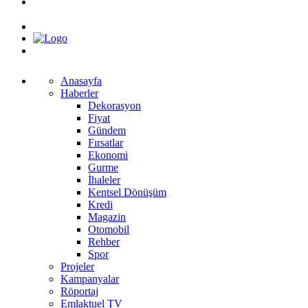
Anasayfa
Haberler
Dekorasyon
Fiyat
Gündem
Fırsatlar
Ekonomi
Gurme
İhaleler
Kentsel Dönüşüm
Kredi
Magazin
Otomobil
Rehber
Spor
Projeler
Kampanyalar
Röportaj
Emlaktuel TV