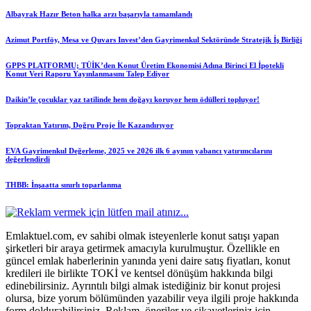
Albayrak Hazır Beton halka arzı başarıyla tamamlandı
Azimut Portföy, Mesa ve Quvars Invest’den Gayrimenkul Sektöründe Stratejik İş Birliği
GPPS PLATFORMU; TÜİK’den Konut Üretim Ekonomisi Adına Birinci El İpotekli
Konut Veri Raporu Yayınlanmasını Talep Ediyor
Daikin’le çocuklar yaz tatilinde hem doğayı koruyor hem ödülleri topluyor!
Topraktan Yatırım, Doğru Proje İle Kazandırıyor
EVA Gayrimenkul Değerleme, 2025 ve 2026 ilk 6 ayının yabancı yatırımcılarını
değerlendirdi
THBB: İnşaatta sınırlı toparlanma
Emlaktuel.com, ev sahibi olmak isteyenlerle konut satışı yapan
şirketleri bir araya getirmek amacıyla kurulmuştur. Özellikle en
güncel emlak haberlerinin yanında yeni daire satış fiyatları, konut
kredileri ile birlikte TOKİ ve kentsel dönüşüm hakkında bilgi
edinebilirsiniz. Ayrıntılı bilgi almak istediğiniz bir konut projesi
olursa, bize yorum bölümünden yazabilir veya ilgili proje hakkında
form doldurabilirsiniz. Reklam, öneriler ve şikayetleriniz için