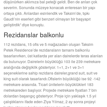
düşünürken aklımıza bal peteği geldi. Ben de arıları çok
severim. Sonunda müzeye konacak enteresan bir yapı
ortaya çıktı. Arılardan esinlendik ve Taksim’de, tıpkı
Gaudi’nin eserleri gibi benzeri olmayan bir başyapıt
geliştirdik” diye konuştu.
Rezidanslar balkonlu
112 rezidans, 15 ofis ve 5 mağazadan oluşan Taksim
Petek Residence’de rezidansların tamamı balkonlu
tasarlanırken, üst katlarda yer alan dairelerde teras alanları
da bulunuyor. Dairelerin büyüklüğü 103 ile 239 metrekare
aralığında değişiklik gösteriyor. 1+1, 2+1 ve 3+1
seçeneklerine sahip rezidans daireler,grand suit, suit ve
king suit olarak tasarlandı.Ofislerin büyüklüğü ise 92 -142
metrekare arasında. Ticari ünitelerin büyüklükleri 183
metrekareden başlıyor. Projede metrekare fiyatları 7 bin
dolardan başangıç gösteriyor. Proje için yaklaşık 1.5 yıl
çalıştıklarını ifade eden Ziya Yılmaz, 2 ay sonra projeyi