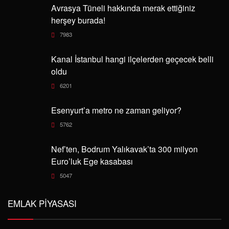
Avrasya Tüneli hakkında merak ettiğiniz
herşey burada!
7983
Kanal İstanbul hangi ilçelerden geçecek belli
oldu
6201
Esenyurt’a metro ne zaman geliyor?
5762
Nef’ten, Bodrum Yalıkavak’ta 300 milyon
Euro’luk Ege kasabası
5047
EMLAK PIYASASI