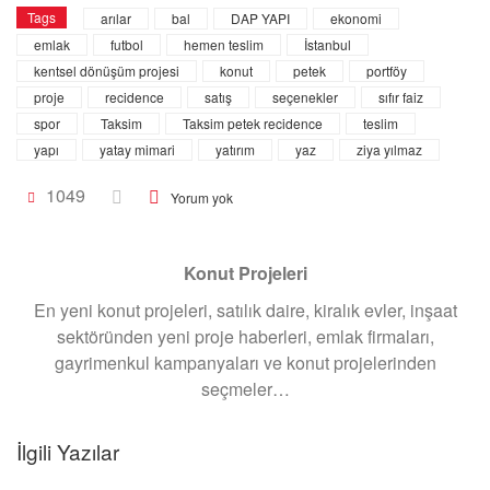
Tags
arılar
bal
DAP YAPI
ekonomi
emlak
futbol
hemen teslim
İstanbul
kentsel dönüşüm projesi
konut
petek
portföy
proje
recidence
satış
seçenekler
sıfır faiz
spor
Taksim
Taksim petek recidence
teslim
yapı
yatay mimari
yatırım
yaz
ziya yılmaz
1049
Yorum yok
Konut Projeleri
En yeni konut projeleri, satılık daire, kiralık evler, inşaat
sektöründen yeni proje haberleri, emlak firmaları,
gayrimenkul kampanyaları ve konut projelerinden
seçmeler…
Gündem
Daikin’le çocuklar yaz tatilinde hem doğayı koruyor hem
İlgili Yazılar
ödülleri topluyor!