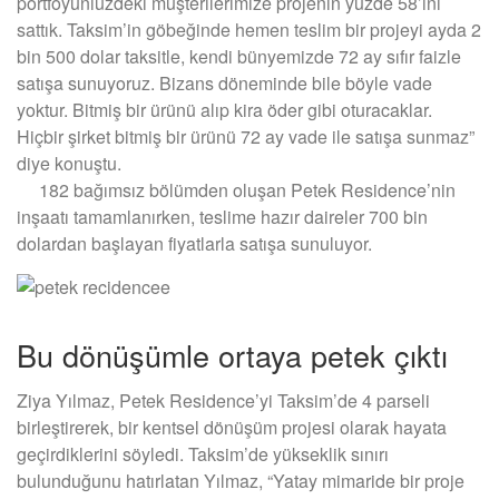
portföyünıüzdeki müşterilerimize projenin yüzde 58’ini
sattık. Taksim’in göbeğinde hemen teslim bir projeyi ayda 2
bin 500 dolar taksitle, kendi bünyemizde 72 ay sıfır faizle
satışa sunuyoruz. Bizans döneminde bile böyle vade
yoktur. Bitmiş bir ürünü alıp kira öder gibi oturacaklar.
Hiçbir şirket bitmiş bir ürünü 72 ay vade ile satışa sunmaz”
diye konuştu.
182 bağımsız bölümden oluşan Petek Residence’nin
inşaatı tamamlanırken, teslime hazır daireler 700 bin
dolardan başlayan fiyatlarla satışa sunuluyor.
Bu dönüşümle ortaya petek çıktı
Ziya Yılmaz, Petek Residence’yi Taksim’de 4 parseli
birleştirerek, bir kentsel dönüşüm projesi olarak hayata
geçirdiklerini söyledi. Taksim’de yükseklik sınırı
bulunduğunu hatırlatan Yılmaz, “Yatay mimaride bir proje