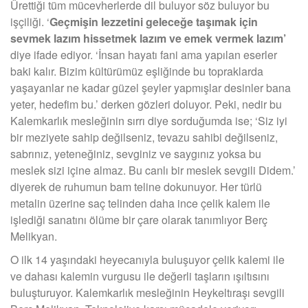
Ürettiği tüm mücevherlerde dil buluyor söz buluyor bu
işçiliği. ‘
Geçmişin lezzetini geleceğe taşımak için
sevmek lazım hissetmek lazım ve emek vermek lazım’
diye ifade ediyor. ‘İnsan hayatı fani ama yapılan eserler
baki kalır. Bizim kültürümüz eşliğinde bu topraklarda
yaşayanlar ne kadar güzel şeyler yapmışlar desinler bana
yeter, hedefim bu.’ derken gözleri doluyor. Peki, nedir bu
Kalemkarlık mesleğinin sırrı diye sorduğumda ise; ‘Siz iyi
bir meziyete sahip değilseniz, tevazu sahibi değilseniz,
sabrınız, yeteneğiniz, sevginiz ve saygınız yoksa bu
meslek sizi içine almaz. Bu canlı bir meslek sevgili Didem.’
diyerek de ruhumun bam teline dokunuyor. Her türlü
metalin üzerine saç telinden daha ince çelik kalem ile
işlediği sanatını ölüme bir çare olarak tanımlıyor Berç
Melikyan.
O ilk 14 yaşındaki heyecanıyla buluşuyor çelik kalemi ile
ve dahası kalemin vurgusu ile değerli taşların ışıltısını
buluşturuyor. Kalemkarlık mesleğinin Heykeltıraşı sevgili