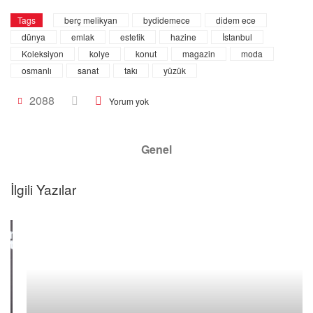
Tags
berç melikyan
bydidemece
didem ece
dünya
emlak
estetik
hazine
İstanbul
Koleksiyon
kolye
konut
magazin
moda
osmanlı
sanat
takı
yüzük
2088
Yorum yok
Genel
İlgili Yazılar