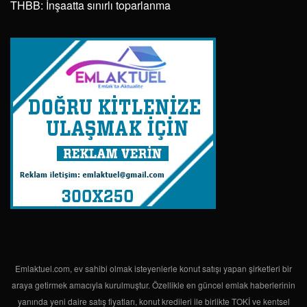
THBB: İnşaatta sınırlı toparlanma
Emlaktuel.com, ev sahibi olmak isteyenlerle konut satışı yapan şirketleri bir
araya getirmek amacıyla kurulmuştur. Özellikle en güncel emlak haberlerinin
yanında yeni daire satış fiyatları, konut kredileri ile birlikte TOKİ ve kentsel