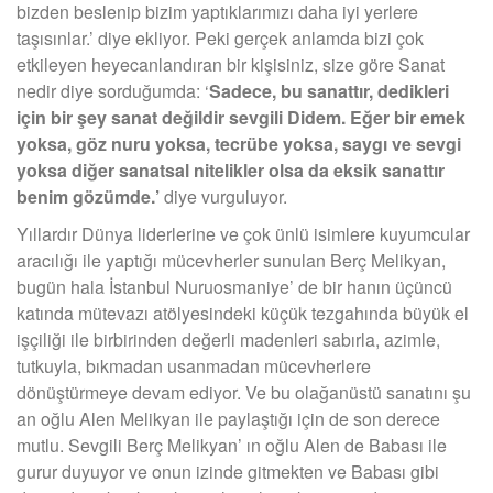
bizden beslenip bizim yaptıklarımızı daha iyi yerlere
taşısınlar.’ diye ekliyor. Peki gerçek anlamda bizi çok
etkileyen heyecanlandıran bir kişisiniz, size göre Sanat
nedir diye sorduğumda: ‘
Sadece, bu sanattır, dedikleri
için bir şey sanat değildir sevgili Didem. Eğer bir emek
yoksa, göz nuru yoksa, tecrübe yoksa, saygı ve sevgi
yoksa diğer sanatsal nitelikler olsa da eksik sanattır
benim gözümde.’
diye vurguluyor.
Yıllardır Dünya liderlerine ve çok ünlü isimlere kuyumcular
aracılığı ile yaptığı mücevherler sunulan Berç Melikyan,
bugün hala İstanbul Nuruosmaniye’ de bir hanın üçüncü
katında mütevazı atölyesindeki küçük tezgahında büyük el
işçiliği ile birbirinden değerli madenleri sabırla, azimle,
tutkuyla, bıkmadan usanmadan mücevherlere
dönüştürmeye devam ediyor. Ve bu olağanüstü sanatını şu
an oğlu Alen Melikyan ile paylaştığı için de son derece
mutlu. Sevgili Berç Melikyan’ ın oğlu Alen de Babası ile
gurur duyuyor ve onun izinde gitmekten ve Babası gibi