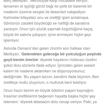
Berç Melikyan. Teknolojiye karşı mücadele veriyor;
tamamen el işçiliği gönül bağı ile çelik bir kalemle bir
madenin üzerine sevgisi ile desenleri nakşediyor.
Kelimeler kifayetsiz onu ve ürettiği işleri anlatmaya.
Gönlünün zarafeti büyüklüğü ve naifliği de sanatına
yansıyor. Onun için yüzük yapmak özgürlüğüne kaçış;
büyük bir sabırla çalışıyor, içine sinmeyen hiçbir şeyi
işlemiyor.
Aslında Osmanlı’dan gelen zincirin son halkası olan
Melikyan; ‘
Gelenekten geleceğe bir yolculuğun peşinde
geçti benim ömrüm
’ diyerek hayatının mütevazı özetini
şükür dolu sözlerle ifade ediyor. İçinizden gelen sesleri
kalem ile madene aktarırken ne düşünüyorsunuz
dediğimde; ‘Bu yaşam tarzım, kendimi ifade biçimim. Ben
ürettikçe mutlu oluyorum, o mutluluk beni besliyor.
Onun hazzı benim en büyük ödülüm yaşam kaynağım.
İnsanlar ürettiklerimi beğensin hayatta başka hiçbir şey
istemem.’ diyerek tebessüm dolu cevap veriyor. Peki, ya