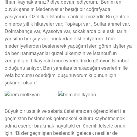
ilham kaynaklarınız? diye devam ediyorum. ‘Benim en
büyük şansım Medeniyetler beşiği bir coğrafyada
yaşıyorum. Özellikle İstanbul canlı bir müzedir. Bu şehirde
binlerce yıllık hikayeler var; Topkapı var , Sultanahmet var,
Dolmabahçe var, Ayasofya var, sokaklarda bile eski tarihi
yansıtan her şey var; bunlardan etkileniyorum. Tüm
medeniyetlerden beslenerek yaptığım işleri gören kişiler ya
da beni tanımayanlar güzel ülkemizin ve İstanbul’un
zenginliğini hikayesini mücevherlerimde görüyor, İstanbul
olduğunu anlıyor. Ben yarınlara bırakacağım eserlerim ile
vefa borcumu ödediğimi düşünüyorum ki bunun için
şükürler olsun.’
Büyük bir ustalık ve sabırla üstatlarından öğrendikleri ile
geçmişten beslenerek geleneksel kültürü kaybetmemek
adına eserler bırakmak hayattaki en önemli felsefe onun
için. ‘Bizler geçmişten beslendik, gelecek nesiller de