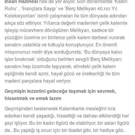
İnsan Hazinesi’
nde de yer alıyor. Son dönemlerde ‘Kadın
Ruhu’ , ‘İnançlara Saygı’ ve ’Berç Melikyan 40.ncı Yıl
Koleksiyonları’ isimli çalışmaları ile tüm dünyada adından
sıkça söz ettiriyor. Yıllarca değerli madenleri çelik kalemle
işleyip mücevhere dönüştüren Melikyan, sadece bir
yüzüğün üzerine on binlerce çelik kalem darbesi vurarak
sanatını ustalıkla ve tutkuyla konuşturuyor. En önemli
misyonunuz nedir diye sorduğumda; ‘Bu dünyaya kalıcı
işler bırakmak’ olduğunu belirten sevgili Berç Melikyan;
sanatını hep üzerinde taşıyarak, elindeki çelik kalem
eşliğinde kendi azmi, hayal gücü ve üretkenliği ile tüm
madeni parçalara hayat veriyor.
Geçmişin lezzetini geleceğe taşımak için sevmek,
hissetmek ve emek lazım
Geçmişinden beslenerek Kalemkarlık mesleğini icra
ederken kendi yaşadığı, hissettiği ve dahası etkilendiği her
şeyi işliyor. Bu bir kadın figürü de olabiliyor, bir aslan figürü
de.. Bu yaptığı iş onun için bir ibadet gibi, bir hediye gibi..