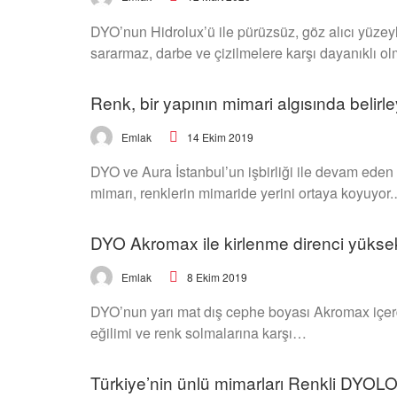
DYO’nun Hidrolux’ü ile pürüzsüz, göz alıcı yüzeyle
sararmaz, darbe ve çizilmelere karşı dayanıklı o
Renk, bir yapının mimari algısında belirle
14 Ekim 2019
Emlak
DYO ve Aura İstanbul’un işbirliği ile devam ed
mimarı, renklerin mimaride yerini ortaya koyuyor
DYO Akromax ile kirlenme direnci yükse
8 Ekim 2019
Emlak
DYO’nun yarı mat dış cephe boyası Akromax içerdi
eğilimi ve renk solmalarına karşı…
Türkiye’nin ünlü mimarları Renkli DYO