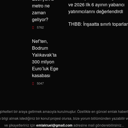
ve 2026 ilk 6 ayının yabancı
metro ne
yatırımcılarını değerlendirdi
zaman
geliyor?
THBB: İnşaatta sınırlı toparl
5762
Nef’ten,
Bodrum
Yalıkavak’ta
300 milyon
Euro’luk Ege
kasabası
5047
rketleri bir araya getirmek amacıyla kurulmuştur. Özellikle en güncel emlak haberlerini
ı bilgi almak istediğiniz bir konut projesi olursa, bize yorum bölümünden yazabilir ve
ve şikayetleriniz için
emlaktuel@gmail.com
adresine mail gönderebilirsiniz...