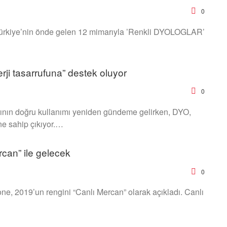
0
 Türkiye’nin önde gelen 12 mimarıyla ’Renkli DYOLOGLAR’
nerji tasarrufuna” destek oluyor
0
klarının doğru kullanımı yeniden gündeme gelirken, DYO,
ine sahip çıkıyor.…
rcan” ile gelecek
0
ne, 2019’un rengini “Canlı Mercan” olarak açıkladı. Canlı