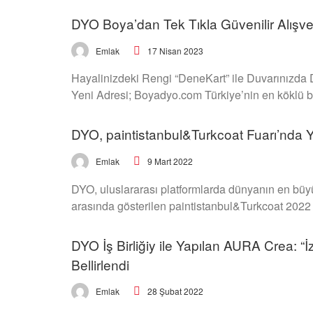
DYO Boya’dan Tek Tıkla Güvenilir Alışv
17 Nisan 2023
Emlak
Hayalinizdeki Rengi “DeneKart” ile Duvarınızda 
Yeni Adresi; Boyadyo.com Türkiye’nin en köklü b
DYO, paintistanbul&Turkcoat Fuarı’nda Ye
9 Mart 2022
Emlak
DYO, uluslararası platformlarda dünyanın en büy
arasında gösterilen paintistanbul&Turkcoat 2022 
DYO İş Birliğiy ile Yapılan AURA Crea: “İ
Bellirlendi
28 Şubat 2022
Emlak