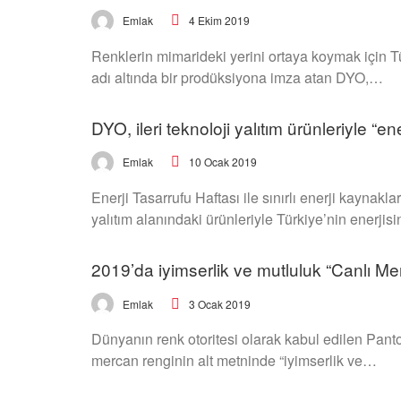
4 Ekim 2019
Emlak
Renklerin mimarideki yerini ortaya koymak için
adı altında bir prodüksiyona imza atan DYO,…
DYO, ileri teknoloji yalıtım ürünleriyle “e
10 Ocak 2019
Emlak
Enerji Tasarrufu Haftası ile sınırlı enerji kayna
yalıtım alanındaki ürünleriyle Türkiye’nin enerjis
2019’da iyimserlik ve mutluluk “Canlı Me
3 Ocak 2019
Emlak
Dünyanın renk otoritesi olarak kabul edilen Panto
mercan renginin alt metninde “iyimserlik ve…