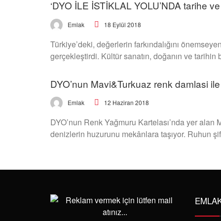
‘DYO İLE İSTİKLAL YOLU’NDA tarihe ve 
18 Eylül 2018
Emlak
Türkiye’deki, değerlerin farkındalığını önemseye
gerçekleştirdi. Kültür sanatın, doğanın ve tarihin
DYO’nun Mavi&Turkuaz renk damlasi ile
12 Haziran 2018
Emlak
DYO’nun Renk Yağmuru Kartelası’nda yer alan M
denizlerin huzurunu mekânlara taşıyor. Ruhun ş
EMLA