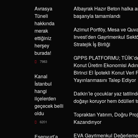
Avrasya
Albayrak Hazır Beton halka a
Tüneli
başarıyla tamamlandı
hakkında
Azimut Portföy, Mesa ve Quv
merak
Invest’den Gayrimenkul Sekt
ettiğiniz
Stratejik İş Birliği
herşey
burada!
GPPS PLATFORMU; TÜİK’d
7983
Konut Üretim Ekonomisi Adı
Birinci El İpotekli Konut Veri
Kanal
Yayınlanmasını Talep Ediyor
İstanbul
hangi
Daikin’le çocuklar yaz tatili
ilçelerden
doğayı koruyor hem ödülleri t
geçecek belli
oldu
Topraktan Yatırım, Doğru Proj
Kazandırıyor
6201
EVA Gayrimenkul Değerleme
Esenyurt’a