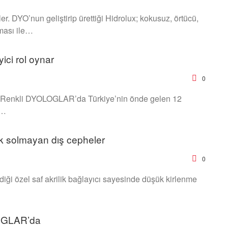
r. DYO’nun geliştirip ürettiği Hidrolux; kokusuz, örtücü,
lması ile…
yici rol oynar
0
en Renkli DYOLOGLAR’da Türkiye’nin önde gelen 12
.…
k solmayan dış cepheler
0
ği özel saf akrilik bağlayıcı sayesinde düşük kirlenme
LOGLAR’da