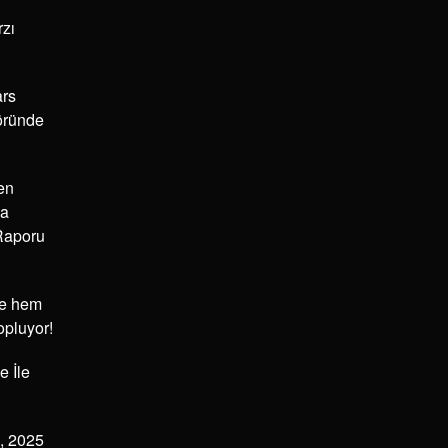
rzı
ars
öründe
en
na
 Raporu
nde hem
opluyor!
e İle
, 2025