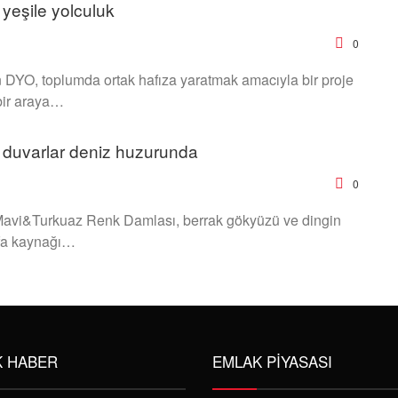
yeşile yolculuk
0
n DYO, toplumda ortak hafıza yaratmak amacıyla bir proje
 bir araya…
 duvarlar deniz huzurunda
0
avi&Turkuaz Renk Damlası, berrak gökyüzü ve dingin
ifa kaynağı…
K HABER
EMLAK PIYASASI