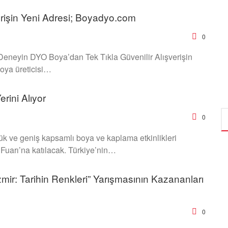
erişin Yeni Adresi; Boyadyo.com
0
Deneyin DYO Boya’dan Tek Tıkla Güvenilir Alışverişin
oya üreticisi…
rini Alıyor
0
ük ve geniş kapsamlı boya ve kaplama etkinlikleri
Fuarı’na katılacak. Türkiye’nin…
zmir: Tarihin Renkleri” Yarışmasının Kazananları
0