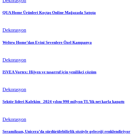
Dekorasyon
QUA Home Ürünleri Koçtaş Online Mağazada Satışta
Dekorasyon
Weltew Home’dan Evini Sevenlere Özel Kampanya
Dekorasyon
ISVEA Vortex: Hijyen ve tasarruf için yenilikçi çözüm
Dekorasyon
Sektör lideri Kalekim 2024 yılını 990 milyon TL’lik net karla kapattı
Dekorasyon
Seramiksan, Unicera’da sürdürülebilirlik sözüyle geleceği renklendiriyor