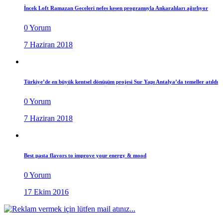
İncek Loft Ramazan Geceleri nefes kesen programıyla Ankaralıları ağırlıyor
0 Yorum
7 Haziran 2018
Türkiye’de en büyük kentsel dönüşüm projesi Sur Yapı Antalya’da temeller atıldı
0 Yorum
7 Haziran 2018
Best pasta flavors to improve your energy & mood
0 Yorum
17 Ekim 2016