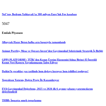
Nef’ten, Bodrum Yalıkavak’ta 300 milyon Euro’luk Ege kasabası
5047
Emlak Piyasası
Albayrak Hazır Beton halka arzı başarıyla tamamlandı
Azimut Portföy, Mesa ve Quvars Invest’den Gayrimenkul Sektöründe Stratejik İş Birliği
GPPS PLATFORMU; TÜİK’den Konut Üretim Ekonomisi Adına Birinci El İpotekli
Konut Veri Raporu Yayınlanmasını Talep Ediyor
Daikin’le çocuklar yaz tatilinde hem doğayı koruyor hem ödülleri topluyor!
Topraktan Yatırım, Doğru Proje İle Kazandırıyor
EVA Gayrimenkul Değerleme, 2025 ve 2026 ilk 6 ayının yabancı yatırımcılarını
değerlendirdi
THBB: İnşaatta sınırlı toparlanma