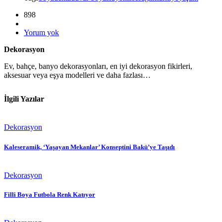
898
Yorum yok
Dekorasyon
Ev, bahçe, banyo dekorasyonları, en iyi dekorasyon fikirleri,
aksesuar veya eşya modelleri ve daha fazlası…
İlgili Yazılar
Dekorasyon
Kaleseramik, ‘Yaşayan Mekanlar’ Konseptini Bakü’ye Taşıdı
Dekorasyon
Filli Boya Futbola Renk Katıyor