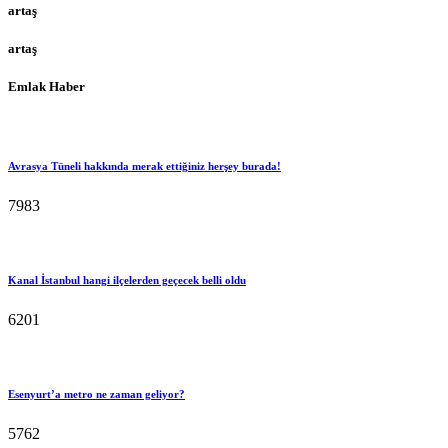
artaş
artaş
Emlak Haber
Avrasya Tüneli hakkında merak ettiğiniz herşey burada!
7983
Kanal İstanbul hangi ilçelerden geçecek belli oldu
6201
Esenyurt’a metro ne zaman geliyor?
5762