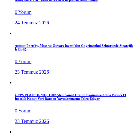
Albayrak Hazır Beton halka arzı başarıyla tamamlandı
0 Yorum
24 Temmuz 2026
Azimut Portföy, Mesa ve Quvars Invest’den Gayrimenkul Sektöründe Stratejik
İş Birliği
0 Yorum
23 Temmuz 2026
GPPS PLATFORMU; TÜİK’den Konut Üretim Ekonomisi Adına Birinci El
İpotekli Konut Veri Raporu Yayınlanmasını Talep Ediyor
0 Yorum
23 Temmuz 2026