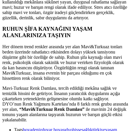
kullanıldığı mekânlara sükûnet yayan, duygusal rahatlama sağlayan
mavi; huzur ve barışın rengi olarak ifade ediliyor. Stres atıcı özelliğe
sahip mavi ve tonları, özgür iradeyi güçlendirirken gerçeklik,
güzellik, derinlik, sabır duygularını da artırıyor.
RUHUN ŞİFA KAYNAĞINI YAŞAM
ALANLARINIZA TAŞIYIN
Her dönem trend renkler arasında yer alan Mavi&Turkuaz tonları
beden üzerinde rahatlatıcı etkisinden dolayı yüksek tansiyonu
düşürme gibi bir özelliğe de sahip. Ruhun şifa kaynağı olan mavi
renk, psikolojik olarak sakinlik ve huzur verirken fizyolojik olarak
da kan basıncını düşürüyor. Özgürlüğün rengi olarak tanınan
Mavi&Turkuaz, insana evrenin bir parçası olduğunu en çok
hissettiren renk olarak biliniyor.
Mavi-Turkuaz Renk Damlası, tercih edildiği mekâna sağlık ve
temizlik hissini de getiriyor. İnsanın yaratıcılık duygularını açığa
çıkartırken yeteneklerin gelişmesine olumlu katkı sağlıyor.
DYO’nun Renk Yağmuru Kartelası’nda 8 farklı renk grubu arasında
yer alan,
“Mavi&Turkuaz Renk Damlası”
ile mavinin 24 değişik
tonunu yaşam alanlarına taşıyarak huzurun ve barışın güçlü etkisi
yakalanabilir.
Tags
boya
deniz
duvar boyası
dyo
hisse
sağlık
türkiye
yaşam