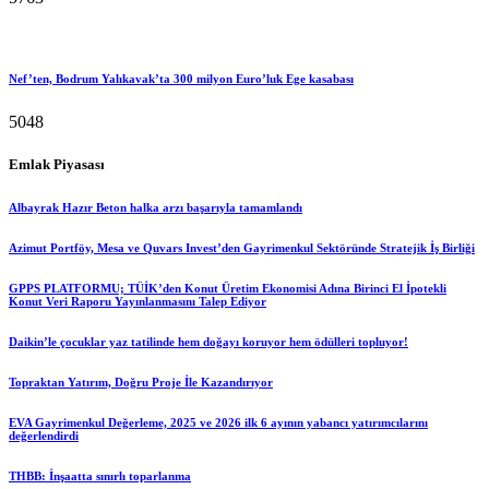
Nef’ten, Bodrum Yalıkavak’ta 300 milyon Euro’luk Ege kasabası
5048
Emlak Piyasası
Albayrak Hazır Beton halka arzı başarıyla tamamlandı
Azimut Portföy, Mesa ve Quvars Invest’den Gayrimenkul Sektöründe Stratejik İş Birliği
GPPS PLATFORMU; TÜİK’den Konut Üretim Ekonomisi Adına Birinci El İpotekli
Konut Veri Raporu Yayınlanmasını Talep Ediyor
Daikin’le çocuklar yaz tatilinde hem doğayı koruyor hem ödülleri topluyor!
Topraktan Yatırım, Doğru Proje İle Kazandırıyor
EVA Gayrimenkul Değerleme, 2025 ve 2026 ilk 6 ayının yabancı yatırımcılarını
değerlendirdi
THBB: İnşaatta sınırlı toparlanma