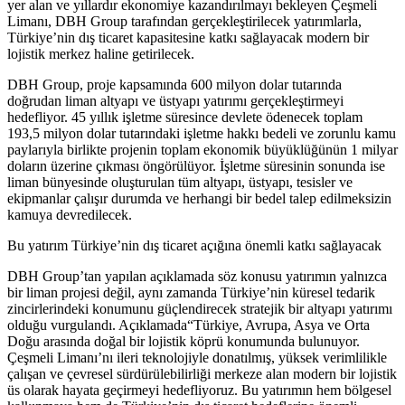
yer alan ve yıllardır ekonomiye kazandırılmayı bekleyen Çeşmeli
Limanı, DBH
Group
tarafından gerçekleştirilecek yatırımlarla,
Türkiye’nin dış ticaret kapasitesine katkı sağlayacak modern bir
lojistik merkez haline getirilecek.
DBH
Group
, proje kapsamında 600 milyon dolar tutarında
doğrudan liman altyapı ve üstyapı yatırımı gerçekleştirmeyi
hedefliyor. 45 yıllık işletme süresince devlete ödenecek toplam
193,5 milyon dolar tutarındaki işletme hakkı bedeli ve zorunlu kamu
paylarıyla birlikte projenin toplam ekonomik büyüklüğünün 1 milyar
doların üzerine çıkması öngörülüyor. İşletme süresinin sonunda ise
liman bünyesinde oluşturulan tüm altyapı, üstyapı, tesisler ve
ekipmanlar
çalışır durumda ve herhangi bir bedel talep edilmeksizin
kamuya devredilecek.
Bu yatırım Türkiye’nin dış ticaret açığına önemli katkı sağlayacak
DBH
Group
’tan
yapılan açıklamada
söz konusu yatırımın yalnızca
bir liman projesi değil, aynı zamanda Türkiye’nin küresel tedarik
zincirlerindeki konumunu güçlendirecek stratejik bir altyapı yatırımı
olduğu
vurgulandı. Açıklamada
“Türkiye, Avrupa, Asya ve Orta
Doğu arasında doğal bir lojistik köprü konumunda bulunuyor.
Çeşmeli Limanı’nı ileri teknolojiyle donatılmış, yüksek verimlilikle
çalışan ve çevresel sürdürülebilirliği merkeze alan modern bir lojistik
üs olarak hayata geçirmeyi hedefliyoruz. Bu yatırımın hem bölgesel