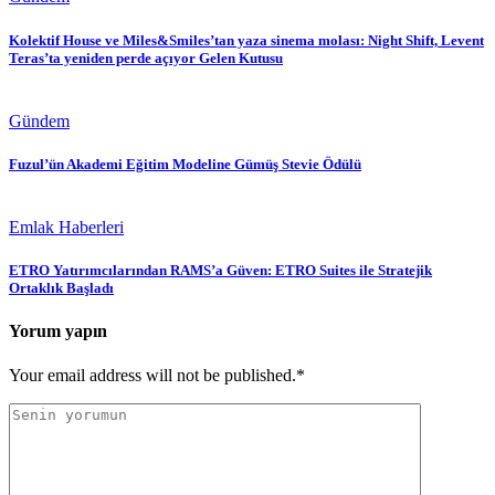
Kolektif House ve Miles&Smiles’tan yaza sinema molası: Night Shift, Levent
Teras’ta yeniden perde açıyor Gelen Kutusu
Gündem
Fuzul’ün Akademi Eğitim Modeline Gümüş Stevie Ödülü
Emlak Haberleri
ETRO Yatırımcılarından RAMS’a Güven: ETRO Suites ile Stratejik
Ortaklık Başladı
Yorum yapın
Your email address will not be published.*