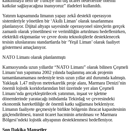
kalkınmaya hem de Türkiye’nin dış ticaret hedeflerine önemli
katkılar sağlayacağına inanıyoruz”
ifadeleri kullanıldı.
Yatırım kapsamında limanın yapay zekâ destekli operasyon
sistemleriyle yönetilen bir ‘Akıllı Liman’ olarak tasarlanması
planlanıyor. Dijital altyapı sayesinde
operasyonel
süreçlerin gerçek
zamanlı olarak yönetilmesi ve verimliliğin artırılması
hedeflenirken,
elektrikli
ekipmanlar
ve çevre dostu teknolojilerle desteklenecek
tesisin uluslararası standartlarda bir ‘Yeşil Liman’ olarak faaliyet
göstermesi amaçlanıyor.
NATO Limanı olarak planlanmıştı
Kamuoyunda uzun yıllardır “NATO Limanı” olarak bilinen Çeşmeli
Limanı’nın yapımına 2002 yılında başlanmış ancak projenin
tamamlanamaması nedeniyle tesis uzun yıllar atıl durumda kalmıştı.
Yaklaşık 1,47 milyon metrekarelik proje alanı, Marmara Denizi’nin
önemli lojistik koridorlarından biri üzerinde yer alan Çeşmeli
Limanı’nda gerçekleştirilecek yatırımın, inşaat ve işletme
dönemlerinde yaratacağı istihdamla Tekirdağ ve çevresindeki
ekonomik hareketliliğe de önemli katkı sağlaması bekleniyor.
Limanın faaliyete geçmesiyle birlikte bölgenin ihracat kapasitesinin
güçlendirilmesi, transit ticaret hacminin artırılması ve Marmara
Bölgesi’ndeki lojistik altyapının desteklenmesi hedefleniyor.
Son Dakika Manşetler