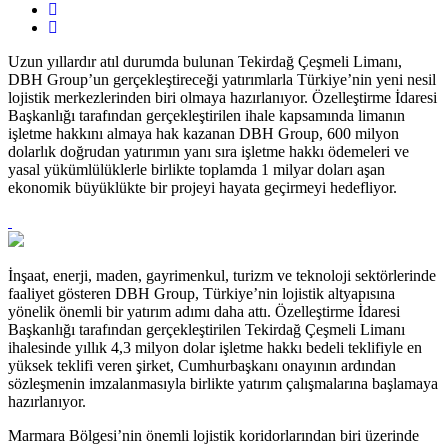
Uzun yıllardır atıl durumda bulunan Tekirdağ Çeşmeli Limanı,
DBH
Group’un
gerçekleştireceği yatırımlarla Türkiye’nin yeni nesil
lojistik merkezlerinden biri olmaya hazırlanıyor. Özelleştirme İdaresi
Başkanlığı tarafından gerçekleştirilen ihale kapsamında limanın
işletme hakkını almaya hak kazanan DBH
Group
, 600 milyon
dolarlık doğrudan yatırımın yanı sıra işletme hakkı ödemeleri ve
yasal yükümlülüklerle birlikte toplamda 1 milyar doları aşan
ekonomik büyüklükte bir projeyi hayata geçirmeyi hedefliyor.
İnşaat, enerji, maden, gayrimenkul, turizm ve teknoloji sektörlerinde
faaliyet gösteren DBH
Group
, Türkiye’nin lojistik altyapısına
yönelik önemli bir yatırım adımı daha attı. Özelleştirme İdaresi
Başkanlığı tarafından gerçekleştirilen Tekirdağ Çeşmeli Limanı
ihalesinde yıllık 4,3 milyon dolar işletme hakkı bedeli teklifiyle en
yüksek teklifi veren şirket, Cumhurbaşkanı onayının ardından
sözleşmenin imzalanmasıyla birlikte yatırım çalışmalarına başlamaya
hazırlanıyor.
Marmara Bölgesi’nin önemli lojistik koridorlarından biri üzerinde