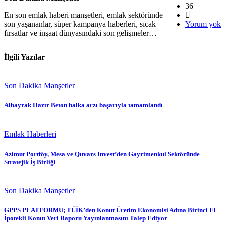
36
En son emlak haberi manşetleri, emlak sektöründe
son yaşananlar, süper kampanya haberleri, sıcak
Yorum yok
fırsatlar ve inşaat dünyasındaki son gelişmeler…
İlgili Yazılar
Son Dakika Manşetler
Albayrak Hazır Beton halka arzı başarıyla tamamlandı
Emlak Haberleri
Azimut Portföy, Mesa ve Quvars Invest’den Gayrimenkul Sektöründe
Stratejik İş Birliği
Son Dakika Manşetler
GPPS PLATFORMU; TÜİK’den Konut Üretim Ekonomisi Adına Birinci El
İpotekli Konut Veri Raporu Yayınlanmasını Talep Ediyor