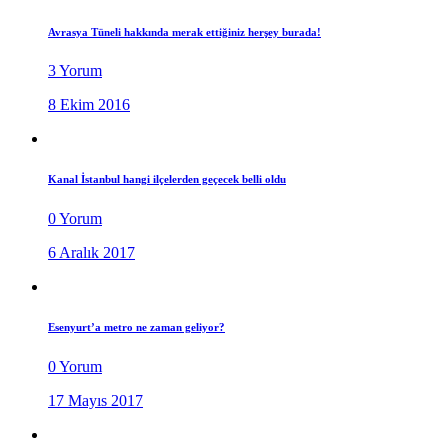
Avrasya Tüneli hakkında merak ettiğiniz herşey burada!
3 Yorum
8 Ekim 2016
Kanal İstanbul hangi ilçelerden geçecek belli oldu
0 Yorum
6 Aralık 2017
Esenyurt’a metro ne zaman geliyor?
0 Yorum
17 Mayıs 2017