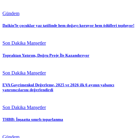
Gündem
Daikin’le çocuklar yaz tatilinde hem doğayı koruyor hem ödülleri topluyor!
Son Dakika Manşetler
Topraktan Yatırım, Doğru Proje İle Kazandırıyor
Son Dakika Manşetler
EVA Gayrimenkul Değerleme, 2025 ve 2026 ilk 6 ayının yabancı
yatırımcılarını değerlendirdi
Son Dakika Manşetler
THBB: İnşaatta sınırlı toparlanma
Gündem