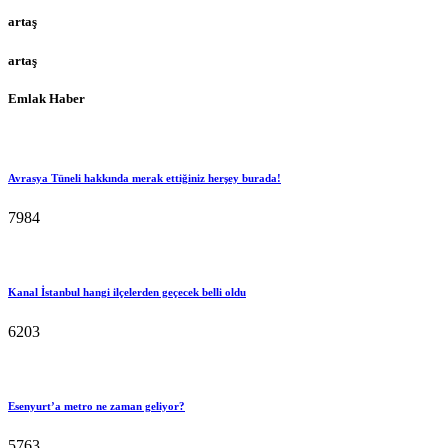
artaş
artaş
Emlak Haber
Avrasya Tüneli hakkında merak ettiğiniz herşey burada!
7984
Kanal İstanbul hangi ilçelerden geçecek belli oldu
6203
Esenyurt’a metro ne zaman geliyor?
5763