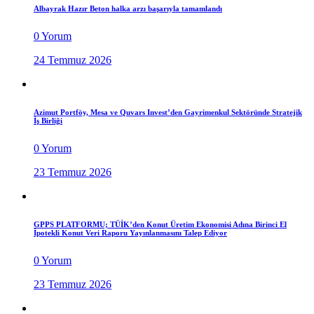
Albayrak Hazır Beton halka arzı başarıyla tamamlandı
0 Yorum
24 Temmuz 2026
Azimut Portföy, Mesa ve Quvars Invest’den Gayrimenkul Sektöründe Stratejik
İş Birliği
0 Yorum
23 Temmuz 2026
GPPS PLATFORMU; TÜİK’den Konut Üretim Ekonomisi Adına Birinci El
İpotekli Konut Veri Raporu Yayınlanmasını Talep Ediyor
0 Yorum
23 Temmuz 2026