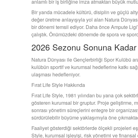
anlamlı bir iş birliğine imza atmaktan büyük mutl
Bir yanda mücadele kültürü, disiplin ve güçlü al
değer üretme anlayışıyla yol alan Natura Dünyası 
bir dönemi temsil ediyor. Daha önce Ampute Ligi
çalıştık. Önümüzdeki dönemde de spora ve sporcuy
2026 Sezonu Sonuna Kadar
Natura Dünyası ile Gençlerbirliği Spor Kulübü a
kulübün sportif ve kurumsal hedeflerine katkı sağ
ulaşması hedefleniyor.
Fırat Life Style Hakkında
Fırat Life Style, 1981 yılından bu yana çok sektörl
gösteren kurumsal bir gruptur. Proje geliştirme, mü
sonrası yönetim süreçlerini entegre bir organiza
sürdürülebilir büyüme yaklaşımıyla öne çıkmaktad
Faaliyet gösterdiği sektörlerde ölçekli projeleri 
Style, kurumsal işleyişi, risk yönetimi ve finansal d