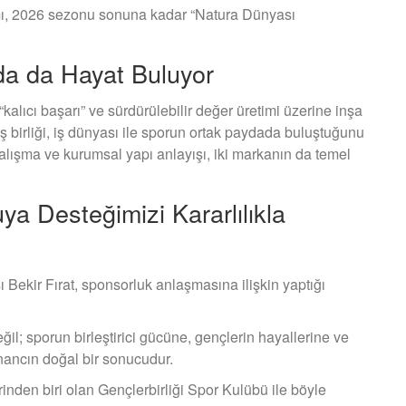
mı, 2026 sezonu sonuna kadar “Natura Dünyası
rda da Hayat Buluyor
alıcı başarı” ve sürdürülebilir değer üretimi üzerine inşa
iş birliği, iş dünyası ile sporun ortak paydada buluştuğunu
çalışma ve kurumsal yapı anlayışı, iki markanın da temel
ya Desteğimizi Kararlılıkla
 Bekir Fırat, sponsorluk anlaşmasına ilişkin yaptığı
ğil; sporun birleştirici gücüne, gençlerin hayallerine ve
ancın doğal bir sonucudur.
nden biri olan Gençlerbirliği Spor Kulübü ile böyle