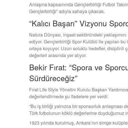
Anlaşma kapsamında Gençlerbirliği Futbol Takı
Gençlerbirliği” adıyla sahaya çıkacak.
“Kalıcı Başarı” Vizyonu Spo
Natura Dünyası, inşaat sektöründeki yaklaşımını “k
ediyor. Gençlerbirliği Spor Kulübü ile yapılan bu 
ortaya koyuyor. Uzun soluklu hedefler, disiplinli 
değerleri arasında yer alıyor.
Bekir Fırat: “Spora ve Sporcu
Sürdüreceğiz”
Fırat Life Style Yönetim Kurulu Başkan Yardımcısı
değerlendirmede şu ifadelere yer verdi:
“Bu iş birliği yalnızca bir sponsorluk anlaşması de
Türk futbolunun köklü değerlerine duyduğumuz in
1923 yılında kurulmuş, Ankara’nın simge kulüpleri