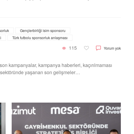
sorluk
Gençlerbirliği isim sponsoru
i
Türk futbolu sponsorluk anlaşması
115
Yorum yok
son kampanyalar, kampanya haberleri, kaçırılmaması
aat sektöründe yaşanan son gelişmeler…