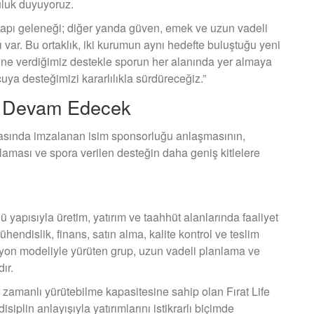
uluk duyuyoruz.
tyapı geleneği; diğer yanda güven, emek ve uzun vadeli
var. Bu ortaklık, iki kurumun aynı hedefte buluştuğu yeni
’ne verdiğimiz destekle sporun her alanında yer almaya
a desteğimizi kararlılıkla sürdüreceğiz.”
 Devam Edecek
rasında imzalanan isim sponsorluğu anlaşmasının,
laması ve spora verilen desteğin daha geniş kitlelere
ü yapısıyla üretim, yatırım ve taahhüt alanlarında faaliyet
hendislik, finans, satın alma, kalite kontrol ve teslim
syon modeliyle yürüten grup, uzun vadeli planlama ve
ır.
eş zamanlı yürütebilme kapasitesine sahip olan Fırat Life
isiplin anlayışıyla yatırımlarını istikrarlı biçimde