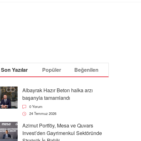
Son Yazılar
Popüler
Beğenilen
Albayrak Hazır Beton halka arzı
başarıyla tamamlandı
0 Yorum
24 Temmuz 2026
Azimut Portföy, Mesa ve Quvars
Invest’den Gayrimenkul Sektöründe
Stratejik İş Birliği