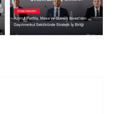
Son Dakika Manşetler
GPPS PLATFORMU; TÜİK’den Konut Üretim
Ekonomisi Adına Birinci El İpotekli Konut Veri
Raporu Yayınlanmasını Talep Ediyor
T