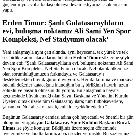
güçlendiriyor, yol arkadaşı olmaya devam ediyoruz” açıklamasını
yaptı.
Erden Timur
: Şanlı Galatasaraylıların
evi, buluşma noktamız Ali Sami Yen Spor
Kompleksi, Nef Stadyumu olacak’
Yeni anlaşmayla aynı çatı altında, aynı heyecana, tek yürek ve tek
ses birlikte adım atacaklarını belirten
Erden Timur
sözlerine şöyle
devam etti: “Şanlı Galatasaraylıların evi, buluşma noktamız Ali Sami
Yen Spor Kompleksi, Nef Stadyumu olacak. Nef olarak ülkemize
olan sorumluluğumuzun farkındayız ve Galatasaray’ı
desteklemekten büyük gurur duyuyoruz. Her iki kuruma ve markaya
önemli değerler katacağına inandığım bu iş birliğinin hayırlı, uzun
soluklu ve başarılı olmasını diliyorum. Bu anlaşmanın hayata
geçmesinde büyük emeği olan Sayın Başkana ve Yönetim Kurulu
Üyeleri olmak üzere tüm Galatasaraylılara; tüm futbolseverlere,
şahsım ve Nef ailesi olarak içtenlikle teşekkür ederim.”
Bugünün Galatasaray camiası adına çok heyecanlı ve önemli bir gün
olduğunu vurgulayan
Galatasaray Spor Kulübü Başkanı Burak
Elmas
ise şöyle konuştu: Bildiğiniz üzere seçim döneminde
üyelerimize ve taraftarlarımıza bazı sözler vermiştik. Bu sözlerimizi