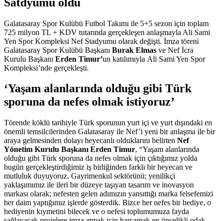
Satdyumu oldu
Galatasaray Spor Kulübü Futbol Takımı ile 5+5 sezon için toplam
725 milyon TL + KDV tutarında gerçekleşen anlaşmayla Ali Sami
Yen Spor Kompleksi Nef Stadyumu olarak değişti. İmza töreni
Galatasaray Spor Kulübü Başkanı
Burak Elmas
ve Nef İcra
Kurulu Başkanı
Erden Timur’
un katılımıyla
Ali Sami Yen Spor
Kompleksi’nde gerçekleşti.
‘Yaşam alanlarında olduğu gibi Türk
sporuna da nefes olmak istiyoruz’
Törende köklü tarihiyle Türk sporunun yurt içi ve yurt dışındaki en
önemli temsilcilerinden Galatasaray ile Nef’i yeni bir anlaşma ile bir
araya gelmesinden dolayı heyecanlı olduklarını belirten
Nef
Yönetim Kurulu Başkanı Erden Timur
, “Yaşam alanlarında
olduğu gibi Türk sporuna da nefes olmak için çıktığımız yolda
bugün gerçekleştirdiğimiz iş birliğinden farklı bir heyecan ve
mutluluk duyuyoruz. Gayrimenkul sektörünü; yenilikçi
yaklaşımımız ile ileri bir düzeye taşıyan tasarım ve inovasyon
markası olarak; nefesten gelen adımızın yansıttığı marka felsefemizi
her daim yaptığımız işlerde gösterdik. Bizce her nefes bir hediye, o
hediyenin kıymetini bilecek ve o nefesi toplumumuza fayda
sağlayacak projelere imza atmak için harcamak en öncelikli odak