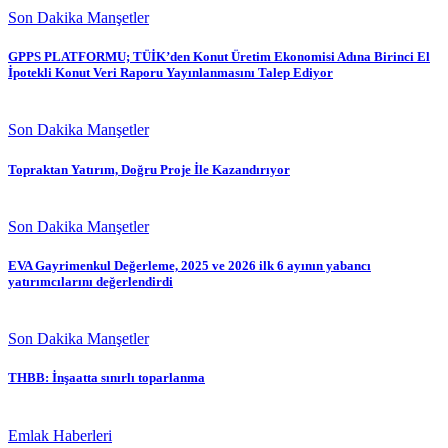
Son Dakika Manşetler
GPPS PLATFORMU; TÜİK’den Konut Üretim Ekonomisi Adına Birinci El
İpotekli Konut Veri Raporu Yayınlanmasını Talep Ediyor
Son Dakika Manşetler
Topraktan Yatırım, Doğru Proje İle Kazandırıyor
Son Dakika Manşetler
EVA Gayrimenkul Değerleme, 2025 ve 2026 ilk 6 ayının yabancı
yatırımcılarını değerlendirdi
Son Dakika Manşetler
THBB: İnşaatta sınırlı toparlanma
Emlak Haberleri