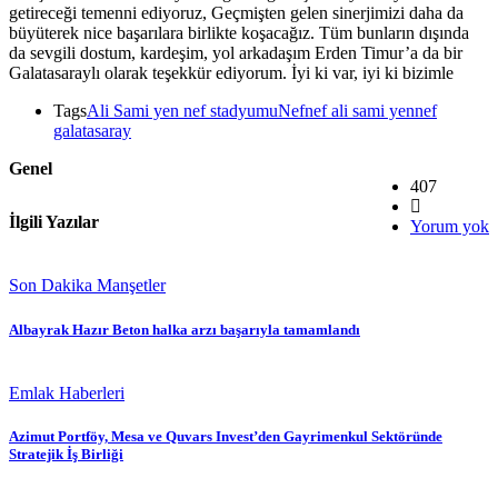
getireceği temenni ediyoruz, Geçmişten gelen sinerjimizi daha da
büyüterek nice başarılara birlikte koşacağız. Tüm bunların dışında
da sevgili dostum, kardeşim, yol arkadaşım Erden Timur’a da bir
Galatasaraylı olarak teşekkür ediyorum. İyi ki var, iyi ki bizimle
Tags
Ali Sami yen nef stadyumu
Nef
nef ali sami yen
nef
galatasaray
Genel
407
İlgili Yazılar
Yorum yok
Son Dakika Manşetler
Albayrak Hazır Beton halka arzı başarıyla tamamlandı
Emlak Haberleri
Azimut Portföy, Mesa ve Quvars Invest’den Gayrimenkul Sektöründe
Stratejik İş Birliği