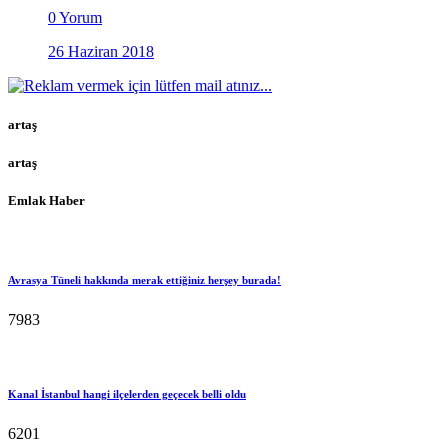
0 Yorum
26 Haziran 2018
artaş
artaş
Emlak Haber
Avrasya Tüneli hakkında merak ettiğiniz herşey burada!
7983
Kanal İstanbul hangi ilçelerden geçecek belli oldu
6201