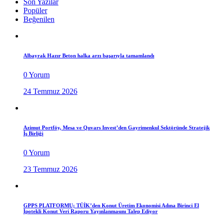
Son Yazılar
Popüler
Beğenilen
Albayrak Hazır Beton halka arzı başarıyla tamamlandı
0 Yorum
24 Temmuz 2026
Azimut Portföy, Mesa ve Quvars Invest’den Gayrimenkul Sektöründe Stratejik
İş Birliği
0 Yorum
23 Temmuz 2026
GPPS PLATFORMU; TÜİK’den Konut Üretim Ekonomisi Adına Birinci El
İpotekli Konut Veri Raporu Yayınlanmasını Talep Ediyor