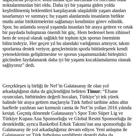
noktalarımızdan biri oldu. Daha iyi bir yaşama giden yolda
keşfedilmemiş beklentileri karşılayarak ulaşılabilir yaşam alanları
tasarlamayı ve sunmayı; bu yaşam alanlarında insanların birlikte
mutlu anlar biriktirmelerini sağlamayı kendimize görev edindik.
Spor, bu anlamda sosyal yaşamda insanları bir araya getiren ve ortak
bir paydada buluşturan önemli bir güç. Hem bedensel hem zihinsel
hem de sosyal olarak sağlıklı bir toplum için sporun öneminin
bilincindeyiz. Her geçen yıl bu alandaki varlığımızı artırıyor, takım
sporlarına destek veriyor, gençlerimizin sporla bütünleşerek kendi
yeteneklerinin geliştirmesine ve sporun yaşamımızdaki birleştirici
gücünden faydalanarak daha iyi bir yaşamı kucaklamalarına olanak
sağlıyoruz” dedi.
Gerçekleşen iş birliği ile Nef’in Galatasaray ile olan yol
arkadaşlığının daha da güçlendiğini belirten
Timur
; “Efsane
oyuncuları, birbirinden değerli hocaları, Türkiye’yi tek yürek
halinde bir araya getiren maçlarıyla Türk futbol tarihine adını altın
harflerle yazdıran sarı kırmızılı camia ile Nef’in yolları 2016 yılında
kesişti. Geçmiş dönemde Galatasaray’ı Spor Toto Süper Lig ve
Türkiye Kupası Ana Sponsorluğu ve Global Resmi Sponsorluğu ile
destekledik; ayrıca Basketbol Erkek Takımı’nın ana sponsorluğu ile
Galatasaray ile yol arkadaşlığımız devam ediyor. Yeni anlaşma ile
Galatasaray ve Türk futboluna verdiğimiz desteği daha da