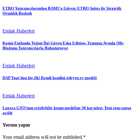
ETRO Yatırımcılarından RAMS’a Güven: ETRO Suites ile Stratejik
Ortaklık Başladı
Emlak Haberleri
Konut Etabında Yoğun İlgi Gören Eska Edition, Temmuz Ayında Ofis
Bloğunu Yatırımcılarla Buluşturuyor
Emlak Haberleri
DAP Yapı’dan bir ilk! Kendi kendini ödeyen ev modeli
Emlak Haberleri
Luxera GYO’nun erişilebilir konut modeline 30 kat talep: Yeni etap satışa
açıldı
Yorum yapın
Your email address will not be published.*