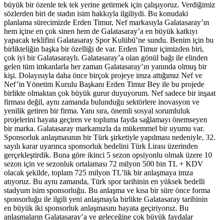
büyük bir özenle tek tek yerine getirmek için çalışıyoruz. Verdiğimiz
sözlerden biri de stadın isim hakkıyla ilgiliydi. Bu konudaki
planlama sürecimizde Erden Timur, Nef markasıyla Galatasaray’ın
hem içine en çok sinen hem de Galatasaray’a en büyük katkıyı
yapacak teklifini Galatasaray Spor Kulübü’ne sundu. Benim için bu
birlikteliğin başka bir özelliği de var. Erden Timur içimizden biri,
çok iyi bir Galatasaraylı. Galatasaray’a olan gönül bağı ile elinden
gelen tüm imkanlarla her zaman Galatasaray’ın yanında olmuş bir
kişi. Dolayısıyla daha önce birçok projeye imza attığımız Nef ve
Nef’in Yönetim Kurulu Başkanı Erden Timur Bey ile bu projede
birlikte olmaktan çok büyük gurur duyuyorum. Nef sadece bir inşaat
firması değil, aynı zamanda bulunduğu sektörlere inovasyon ve
yenilik getiren bir firma. Yanı sıra, önemli sosyal sorumluluk
projelerini hayata geçiren ve topluma fayda sağlamayı önemseyen
bir marka. Galatasaray markamızla da mükemmel bir uyumu var.
Sponsorluk anlaşmasının bir Türk şirketiyle yapılması nedeniyle, 32.
sayılı karar uyarınca sponsorluk bedelini Türk Lirası üzerinden
gerçekleştirdik. Buna göre ikinci 5 sezon opsiyonlu olmak üzere 10
sezon için ve sezonluk ortalaması 72 milyon 500 bin TL + KDV
olacak şekilde, toplam 725 milyon TL’lik bir anlaşmaya imza
atıyoruz. Bu aynı zamanda, Türk spor tarihinin en yüksek bedelli
stadyum isim sponsorluğu. Bu anlaşma ve kısa bir süre önce forma
sponsorluğu ile ilgili yeni anlaşmayla birlikte Galatasaray tarihinin
en büyük iki sponsorluk anlaşmasını hayata geçiriyoruz. Bu
anlaşmaların Galatasaray’a ve geleceğine çok büyük faydalar