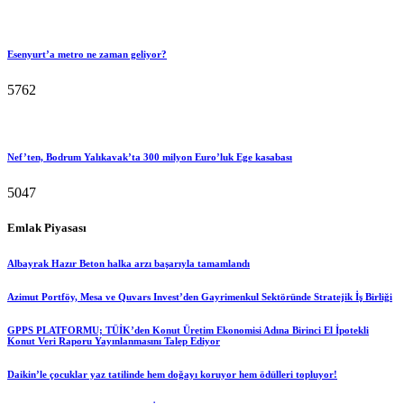
Esenyurt’a metro ne zaman geliyor?
5762
Nef’ten, Bodrum Yalıkavak’ta 300 milyon Euro’luk Ege kasabası
5047
Emlak Piyasası
Albayrak Hazır Beton halka arzı başarıyla tamamlandı
Azimut Portföy, Mesa ve Quvars Invest’den Gayrimenkul Sektöründe Stratejik İş Birliği
GPPS PLATFORMU; TÜİK’den Konut Üretim Ekonomisi Adına Birinci El İpotekli
Konut Veri Raporu Yayınlanmasını Talep Ediyor
Daikin’le çocuklar yaz tatilinde hem doğayı koruyor hem ödülleri topluyor!