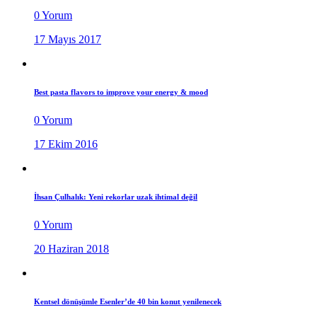
0 Yorum
17 Mayıs 2017
Best pasta flavors to improve your energy & mood
0 Yorum
17 Ekim 2016
İhsan Çulhalık: Yeni rekorlar uzak ihtimal değil
0 Yorum
20 Haziran 2018
Kentsel dönüşümle Esenler’de 40 bin konut yenilenecek