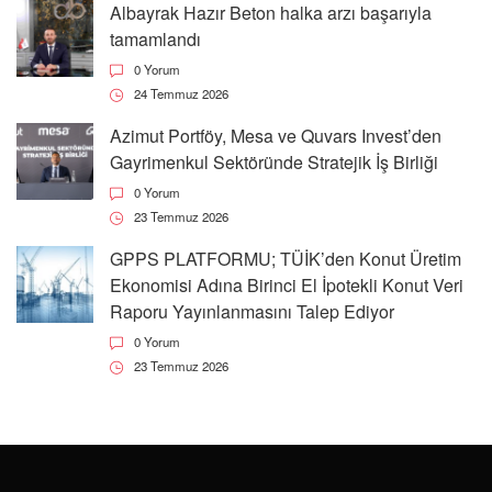
Albayrak Hazır Beton halka arzı başarıyla
tamamlandı
0 Yorum
24 Temmuz 2026
Azimut Portföy, Mesa ve Quvars Invest’den
Gayrimenkul Sektöründe Stratejik İş Birliği
0 Yorum
23 Temmuz 2026
GPPS PLATFORMU; TÜİK’den Konut Üretim
Ekonomisi Adına Birinci El İpotekli Konut Veri
Raporu Yayınlanmasını Talep Ediyor
0 Yorum
23 Temmuz 2026