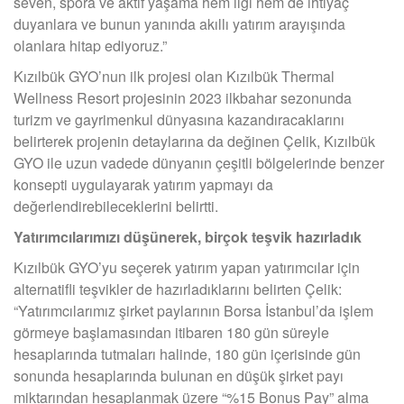
seven, spora ve aktif yaşama hem ilgi hem de ihtiyaç
duyanlara ve bunun yanında akıllı yatırım arayışında
olanlara hitap ediyoruz.”
Kızılbük GYO’nun ilk projesi olan Kızılbük Thermal
Wellness Resort projesinin 2023 ilkbahar sezonunda
turizm ve gayrimenkul dünyasına kazandıracaklarını
belirterek projenin detaylarına da değinen Çelik, Kızılbük
GYO ile uzun vadede dünyanın çeşitli bölgelerinde benzer
konsepti uygulayarak yatırım yapmayı da
değerlendirebileceklerini belirtti.
Yatırımcılarımızı düşünerek, birçok teşvik hazırladık
Kızılbük GYO’yu seçerek yatırım yapan yatırımcılar için
alternatifli teşvikler de hazırladıklarını belirten Çelik:
“Yatırımcılarımız şirket paylarının Borsa İstanbul’da işlem
görmeye başlamasından itibaren 180 gün süreyle
hesaplarında tutmaları halinde, 180 gün içerisinde gün
sonunda hesaplarında bulunan en düşük şirket payı
miktarından hesaplanmak üzere “%15 Bonus Pay” alma