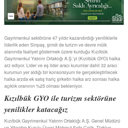
Gayrimenkul sektörüne 47 yıldır kazandırdığı yeniliklerle
liderlik eden Sinpaş, şimdi de turizm ve devre mülk
alanında faaliyet göstermek üzere kurduğu Kızılbük
Gayrimenkul Yatırım Ortaklığı A.Ş.’yi (Kızılbük GYO) halka
arz ediyor. Lider ve eş lider aracı kurumlar dahil 32 aracı
kurumun yer aldığı bir konsorsiyum ile gerçekleştirilecek
halka arzda ek satış hariç şirketin halka arz sonrası halka
açıklık oranının %25 olması bekleniyor.
Kızılbük GYO ile turizm sektörüne
yenilikler katacağız
Kızılbük Gayrimenkul Yatırım Ortaklığı A.Ş. Genel Müdürü
ve Yönetim Kurulu Üyesi Mahmut Sefa Çelik, Türkiye