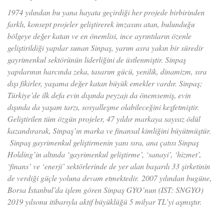
1974 yılından bu yana hayata geçirdiği her projede birbirinden
farklı, konsept projeler geliştirerek imzasını atan, bulunduğu
bölgeye değer katan ve en önemlisi, ince ayrıntıların özenle
geliştirildiği yapılar sunan Sinpaş, yarım asra yakın bir süredir
gayrimenkul sektörünün liderliğini de üstlenmiştir. Sinpaş
yapılarının harcında zeka, tasarım gücü, yenilik, dinamizm, sıra
dışı fikirler, yaşama değer katan büyük emekler vardır. Sinpaş;
Türkiye’de ilk defa evin dışında peyzajı da önemsemiş, evin
dışında da yaşam tarzı, sosyalleşme olabileceğini keşfetmiştir.
Geliştirilen tüm özgün projeler, 47 yıldır markaya sayısız ödül
kazandırarak, Sinpaş’ın marka ve finansal kimliğini büyütmüştür.
Sinpaş gayrimenkul geliştirmenin yanı sıra, ana çatısı Sinpaş
Holding’in altında ‘gayrimenkul geliştirme’, ‘sanayi’, ‘hizmet’,
‘finans’ ve ‘enerji’ sektörlerinde de yer alan başarılı 33 şirketinin
de verdiği güçle yoluna devam etmektedir.
2007 yılından bugüne,
Borsa İstanbul’da işlem gören Sinpaş GYO’nun (IST: SNGYO)
2019 yılsonu itibarıyla aktif büyüklüğü 5 milyar TL’yi aşmıştır.