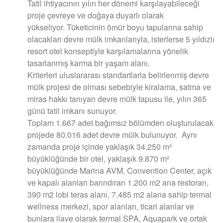
Tatil ihtiyacının yılın her dönemi karşılayabileceği
proje çevreye ve doğaya duyarlı olarak
yükseliyor. Tüketicinin ömür boyu tapularına sahip
olacakları devre mülk imkanlarıyla, isterlerse 5 yıldızlı
resort otel konseptiyle karşılamalarına yönelik
tasarlanmış karma bir yaşam alanı.
Kriterleri uluslararası standartlarla belirlenmiş devre
mülk projesi de olması sebebiyle kiralama, satma ve
miras hakkı tanıyan devre mülk tapusu ile, yılın 365
günü tatil imkanı sunuyor.
Toplam 1.667 adet bağımsız bölümden oluşturulacak
projede 80.016 adet devre mülk bulunuyor. Aynı
zamanda proje içinde yaklaşık 34.250 m²
büyüklüğünde bir otel, yaklaşık 9.870 m²
büyüklüğünde Marina AVM, Convention Center, açık
ve kapalı alanları barındıran 1.200 m2 ana restoran,
390 m2 lobi teras alanı, 7.485 m2 alana sahip termal
wellness merkezi, spor alanları, ticari alanlar ve
bunlara ilave olarak termal SPA, Aquapark ve ortak