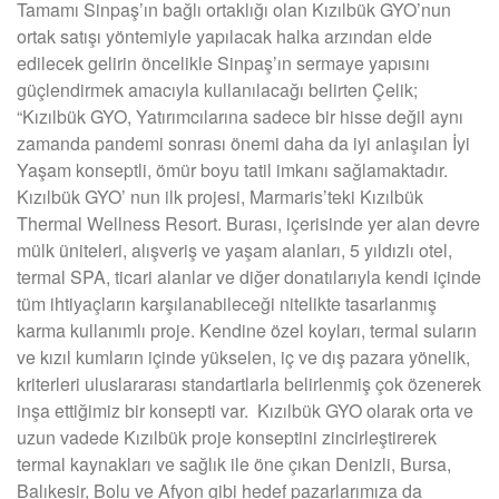
Tamamı Sinpaş’ın bağlı ortaklığı olan Kızılbük GYO’nun
ortak satışı yöntemiyle yapılacak halka arzından elde
edilecek gelirin öncelikle Sinpaş’ın sermaye yapısını
güçlendirmek amacıyla kullanılacağı belirten Çelik;
“Kızılbük GYO, Yatırımcılarına sadece bir hisse değil aynı
zamanda pandemi sonrası önemi daha da iyi anlaşılan İyi
Yaşam konseptli, ömür boyu tatil imkanı sağlamaktadır.
Kızılbük GYO’ nun ilk projesi, Marmaris’teki Kızılbük
Thermal Wellness Resort. Burası, içerisinde yer alan devre
mülk üniteleri, alışveriş ve yaşam alanları, 5 yıldızlı otel,
termal SPA, ticari alanlar ve diğer donatılarıyla kendi içinde
tüm ihtiyaçların karşılanabileceği nitelikte tasarlanmış
karma kullanımlı proje. Kendine özel koyları, termal suların
ve kızıl kumların içinde yükselen, iç ve dış pazara yönelik,
kriterleri uluslararası standartlarla belirlenmiş çok özenerek
inşa ettiğimiz bir konsepti var. Kızılbük GYO olarak orta ve
uzun vadede Kızılbük proje konseptini zincirleştirerek
termal kaynakları ve sağlık ile öne çıkan Denizli, Bursa,
Balıkesir, Bolu ve Afyon gibi hedef pazarlarımıza da