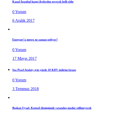
Kanal İstanbul hangi ilçelerden geçecek belli oldu
0 Yorum
6 Aralık 2017
Esenyurt’a metro ne zaman geliyor?
0 Yorum
17 Mayıs 2017
Sea Pearl Ataköy için yüzde 10 KDV indirim fırsatı
0 Yorum
3 Temmuz 2018
Başkan Uysal: Kentsel dönüşümde vatandaş madur edilmeyecek