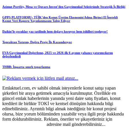
Azimut Portföy, Mesa ve Quvars Invest’den Gayrimenkul Sektöründe Stratejik İş Birliği
GPPS PLATFORMU; TÜİK’den Konut Üretim Ekonomisi Adına Birinci El İpotekli
Konut Veri Raporu Yayınlanmasını Talep Ediyor
Daikin’le çocuklar yaz tatilinde hem doğayı koruyor hem ödülleri topluyor!
Topraktan Yatırım, Doğru Proje İle Kazandırıyor
EVA Gayrimenkul Değerleme, 2025 ve 2026 ilk 6 ayının yabancı yatırımcılarını
değerlendirdi
THBB: İnşaatta sınırlı toparlanma
Emlaktuel.com, ev sahibi olmak isteyenlerle konut satışı yapan
şirketleri bir araya getirmek amacıyla kurulmuştur. Özellikle en
güncel emlak haberlerinin yanında yeni daire satış fiyatları, konut
kredileri ile birlikte TOKİ ve kentsel dönüşüm hakkında bilgi
edinebilirsiniz. Ayrıntılı bilgi almak istediğiniz bir konut projesi
olursa, bize yorum bölümünden yazabilir veya ilgili proje hakkında
form doldurabilirsiniz. Reklam, öneriler ve şikayetleriniz için
emlaktuel@gmail.com
adresine mail gönderebilirsiniz...