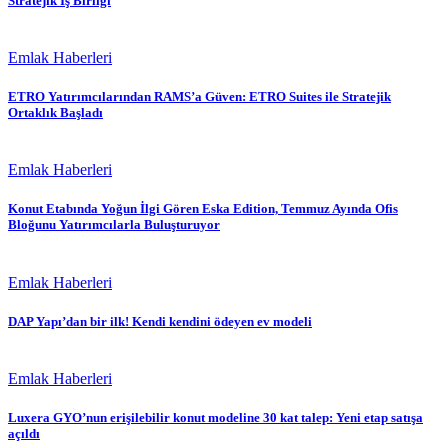
Stratejik İş Birliği
Emlak Haberleri
ETRO Yatırımcılarından RAMS’a Güven: ETRO Suites ile Stratejik
Ortaklık Başladı
Emlak Haberleri
Konut Etabında Yoğun İlgi Gören Eska Edition, Temmuz Ayında Ofis
Bloğunu Yatırımcılarla Buluşturuyor
Emlak Haberleri
DAP Yapı’dan bir ilk! Kendi kendini ödeyen ev modeli
Emlak Haberleri
Luxera GYO’nun erişilebilir konut modeline 30 kat talep: Yeni etap satışa
açıldı