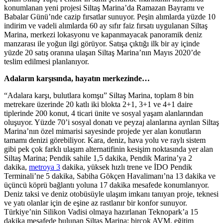
konumlanan yeni projesi Siltaş Marina’da Ramazan Bayramı ve
Babalar Günü’nde cazip fırsatlar sunuyor. Peşin alımlarda yüzde 10
indirim ve vadeli alımlarda 60 ay sıfır faiz fırsatı uygulanan Siltaş
Marina, merkezi lokasyonu ve kapanmayacak panoramik deniz
manzarası ile yoğun ilgi görüyor. Satışa çıktığı ilk bir ay içinde
yüzde 20 satış oranına ulaşan Siltaş Marina’nın Mayıs 2020’de
teslim edilmesi planlanıyor.
Adaların karşısında, hayatın merkezinde…
“Adalara karşı, bulutlara komşu” Siltaş Marina, toplam 8 bin
metrekare üzerinde 20 katlı iki blokta 2+1, 3+1 ve 4+1 daire
tiplerinde 200 konut, 4 ticari ünite ve sosyal yaşam alanlarından
oluşuyor. Yüzde 70’i sosyal donatı ve peyzaj alanlarına ayrılan Siltaş
Marina’nın özel mimarisi sayesinde projede yer alan konutların
tamamı denizi görebiliyor. Kara, deniz, hava yolu ve raylı sistem
gibi pek çok farklı ulaşım alternatifinin kesişim noktasında yer alan
Siltaş Marina; Pendik sahile 1,5 dakika, Pendik Marina’ya 2
dakika,
metroya 3
dakika, yüksek hızlı trene ve İDO Pendik
Terminali’ne 5 dakika, Sabiha Gökçen Havalimanı’na 13 dakika ve
üçüncü köprü bağlantı yoluna 17 dakika mesafede konumlanıyor.
Deniz taksi ve deniz otobüsüyle ulaşım imkanı tanıyan proje, teknesi
ve yatı olanlar için de eşine az rastlanır bir konfor sunuyor.
Türkiye’nin Silikon Vadisi olmaya hazırlanan Teknopark’a 15
dakika mesafede bulunan Siltaş Marina; birçok AVM, eğitim