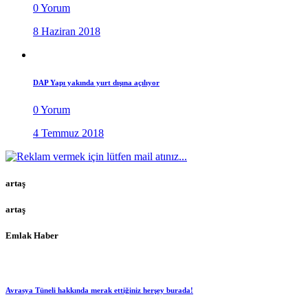
0 Yorum
8 Haziran 2018
DAP Yapı yakında yurt dışına açılıyor
0 Yorum
4 Temmuz 2018
artaş
artaş
Emlak Haber
Avrasya Tüneli hakkında merak ettiğiniz herşey burada!