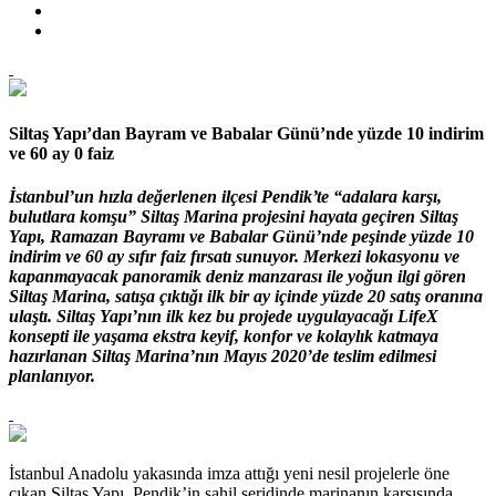
Siltaş Yapı’dan Bayram ve Babalar Günü’nde yüzde 10 indirim
ve 60 ay 0 faiz
İstanbul’un hızla değerlenen ilçesi Pendik’te “adalara karşı,
bulutlara komşu” Siltaş Marina projesini hayata geçiren Siltaş
Yapı, Ramazan Bayramı ve Babalar Günü’nde peşinde yüzde 10
indirim ve 60 ay sıfır faiz fırsatı sunuyor. Merkezi lokasyonu ve
kapanmayacak panoramik deniz manzarası ile yoğun ilgi gören
Siltaş Marina, satışa çıktığı ilk bir ay içinde yüzde 20 satış oranına
ulaştı. Siltaş Yapı’nın ilk kez bu projede uygulayacağı LifeX
konsepti ile yaşama ekstra keyif, konfor ve kolaylık katmaya
hazırlanan Siltaş Marina’nın Mayıs 2020’de teslim edilmesi
planlanıyor.
İstanbul Anadolu yakasında imza attığı yeni nesil projelerle öne
çıkan Siltaş Yapı, Pendik’in sahil şeridinde marinanın karşısında