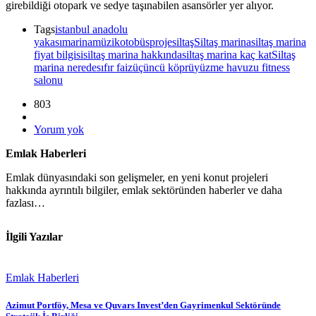
girebildiği otopark ve sedye taşınabilen asansörler yer alıyor.
Tags
istanbul anadolu
yakası
marina
müzik
otobüs
proje
siltaş
Siltaş marina
siltaş marina
fiyat bilgisi
siltaş marina hakkında
siltaş marina kaç kat
Siltaş
marina nerede
sıfır faiz
üçüncü köprü
yüzme havuzu fitness
salonu
803
Yorum yok
Emlak Haberleri
Emlak dünyasındaki son gelişmeler, en yeni konut projeleri
hakkında ayrıntılı bilgiler, emlak sektöründen haberler ve daha
fazlası…
İlgili Yazılar
Emlak Haberleri
Azimut Portföy, Mesa ve Quvars Invest’den Gayrimenkul Sektöründe