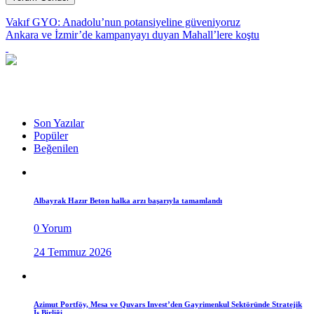
Vakıf GYO: Anadolu’nun potansiyeline güveniyoruz
Ankara ve İzmir’de kampanyayı duyan Mahall’lere koştu
Son Yazılar
Popüler
Beğenilen
Albayrak Hazır Beton halka arzı başarıyla tamamlandı
0 Yorum
24 Temmuz 2026
Azimut Portföy, Mesa ve Quvars Invest’den Gayrimenkul Sektöründe Stratejik
İş Birliği