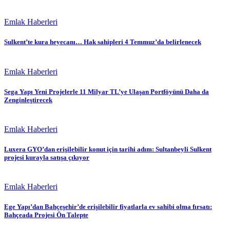
Emlak Haberleri
Sulkent’te kura heyecanı… Hak sahipleri 4 Temmuz’da belirlenecek
Emlak Haberleri
Sega Yapı Yeni Projelerle 11 Milyar TL’ye Ulaşan Portföyünü Daha da
Zenginleştirecek
Emlak Haberleri
Luxera GYO’dan erişilebilir konut için tarihi adım: Sultanbeyli Sulkent
projesi kurayla satışa çıkıyor
Emlak Haberleri
Ege Yapı’dan Bahçeşehir’de erişilebilir fiyatlarla ev sahibi olma fırsatı:
Bahçeada Projesi Ön Talepte