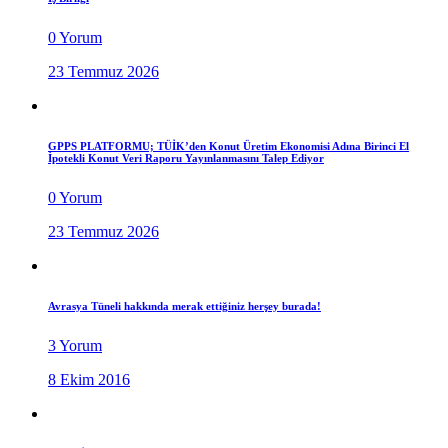
0 Yorum
23 Temmuz 2026
GPPS PLATFORMU; TÜİK’den Konut Üretim Ekonomisi Adına Birinci El
İpotekli Konut Veri Raporu Yayınlanmasını Talep Ediyor
0 Yorum
23 Temmuz 2026
Avrasya Tüneli hakkında merak ettiğiniz herşey burada!
3 Yorum
8 Ekim 2016