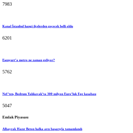
7983
Kanal İstanbul hangi ilçelerden geçecek belli oldu
6201
Esenyurt’a metro ne zaman geliyor?
5762
Nef’ten, Bodrum Yalıkavak’ta 300 milyon Euro’luk Ege kasabası
5047
Emlak Piyasası
Albayrak Hazır Beton halka arzı başarıyla tamamlandı