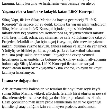
kurumu, kamu kurumu ve hastanenin yanı başında yer alıyor.
Yaşama ekstra konfor ve kolaylık katan LifeX Konsepti
Siltaş Yapı, ilk kez Siltaş Marina’da hayata geçireceği ‘’LifeX
Konsepti’’ ile sadece bir ev değil, komple bir yaşam alanı vadediyor.
Siltaş Marina’nın LifeX Konsepti içinde; proje sakinlerinin
misafirlerini beş yıldızlı otel konforunda ağırlayabilecekleri misafir
süiti, kreş, müzik odası, cep sineması ve cafe-kütüphane öne çıkıyor.
Projede; elektrikli araçlar için e-şarj istasyonu, dört mevsim yüzme
imkanı bulunan yüzme havuzu, fitness salonu ve sauna da yer alıyor.
Yürüyüş ve bisiklet parkuru, çocuk parkı ve basketbol sahasının
yanı sıra proje sakinlerinin temel ihtiyaçlarına cevap vermesi
hedeflenen ticari üniteler de bulunuyor. Akıllı ev sistemi altyapısının
bulunacağı Siltaş Marina, LifeX Konsepti ile standart sosyal
donatılardan farklı olarak yaşama ekstra konfor, kolaylık ve keyif
katmaya hazırlanıyor.
İnsana ve doğaya dost
Adalar manzaralı balkonları ve terasları ile doyulmaz seyir keyfi
sunan Siltaş Marina, yüksek ağaçlarla ferahlık hissi oluşturan peyzaj
düzenlemesiyle insana ve doğaya dost bir proje olarak tasarlandı.
Başta çocuklar olmak üzere proje sakinlerinin rahatı ve güvenliği
için site içi araç trafiğine izin verilmeyen projede, ambulansın