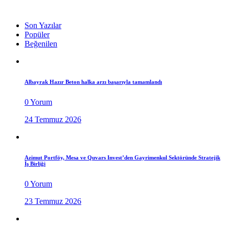
Son Yazılar
Popüler
Beğenilen
Albayrak Hazır Beton halka arzı başarıyla tamamlandı
0 Yorum
24 Temmuz 2026
Azimut Portföy, Mesa ve Quvars Invest’den Gayrimenkul Sektöründe Stratejik
İş Birliği
0 Yorum
23 Temmuz 2026