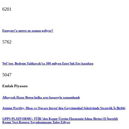
6201
Esenyurt’a metro ne zaman geliyor?
5762
Nef’ten, Bodrum Yalıkavak’ta 300 milyon Euro’luk Ege kasabası
5047
Emlak Piyasası
Albayrak Hazır Beton halka arzı başarıyla tamamlandı
Azimut Portföy, Mesa ve Quvars Invest’den Gayrimenkul Sektöründe Stratejik İş Birliği
GPPS PLATFORMU; TÜİK’den Konut Üretim Ekonomisi Adına Birinci El İpotekli
Konut Veri Raporu Yayınlanmasını Talep Ediyor