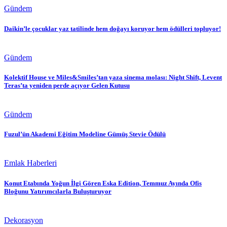
Gündem
Daikin’le çocuklar yaz tatilinde hem doğayı koruyor hem ödülleri topluyor!
Gündem
Kolektif House ve Miles&Smiles’tan yaza sinema molası: Night Shift, Levent
Teras’ta yeniden perde açıyor Gelen Kutusu
Gündem
Fuzul’ün Akademi Eğitim Modeline Gümüş Stevie Ödülü
Emlak Haberleri
Konut Etabında Yoğun İlgi Gören Eska Edition, Temmuz Ayında Ofis
Bloğunu Yatırımcılarla Buluşturuyor
Dekorasyon