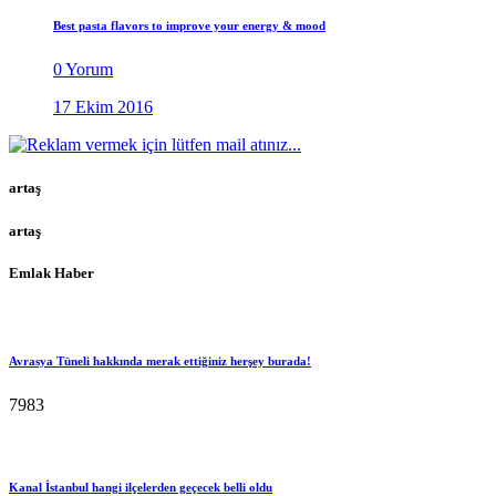
Best pasta flavors to improve your energy & mood
0 Yorum
17 Ekim 2016
artaş
artaş
Emlak Haber
Avrasya Tüneli hakkında merak ettiğiniz herşey burada!
7983
Kanal İstanbul hangi ilçelerden geçecek belli oldu