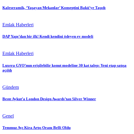
Kaleseramik, ‘Yaşayan Mekanlar’ Konseptini Bakü’ye Taşıdı
Emlak Haberleri
DAP Yapı’dan bir ilk! Kendi kendini ödeyen ev modeli
Emlak Haberleri
Luxera GYO’nun erişilebilir konut modeline 30 kat talep: Yeni etap satışa
açıldı
Gündem
Beste Aykut’a London Design Awards’tan Silver Winner
Genel
Temmuz Ayı Kira Artış Oranı Belli Oldu