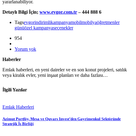
yararlanabiliyor.
Detaylı Bilgi İçin;
www.evgor.com.tr
– 444 888 6
Tags
evgor
indirimli
kampanya
mobil
mobilya
öğretmenler
günü
özel kampanya
seçenekler
954
Yorum yok
Haberler
Emlak haberleri, en yeni daireler ve en son konut projeleri, satılık
veya kiralık evler, yeni inşaat planları ve daha fazlası…
İlgili Yazılar
Emlak Haberleri
Azimut Portföy, Mesa ve Quvars Invest’den Gayrimenkul Sektöründe
Stratejik İş Birliği