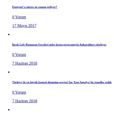
Esenyurt’a metro ne zaman geliyor?
0 Yorum
17 Mayıs 2017
İncek Loft Ramazan Geceleri nefes kesen programıyla Ankaralıları ağırlıyor
0 Yorum
7 Haziran 2018
Türkiye’de en büyük kentsel dönüşüm projesi Sur Yapı Antalya’da temeller atıldı
0 Yorum
7 Haziran 2018