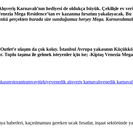
şveriş Karnavalı’nın hediyesi de oldukça büyük. Çekilişle ev verile
çi Venezia Mega Residence’tan ev kazanma fırsatını yakalayacak. B
nkü gerçekten burada size sunduğumuz herşey Mega. Karnavalımızla M
Outlet’e ulaşım da çok kolay. İstanbul Avrupa yakasının Küçükköy
r. Toplu taşıma ile gelmek isteyenler için ise; -Kiptaş Venezia Me
akası
restoran
tramvay
türkiye
venedik alışveriş karnavalı
venedik karnaval
 haberleri, kaçırılmaması gereken sıcak fırsatlar, inşaat sektöründe 