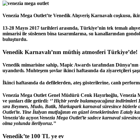
Venezia Mega Outlet’te Venedik Alışveriş Karnavalı coşkusu, ikinc
13-28 Mayıs 2017 tarihleri arasında, Türkiye’nin tek temalı alı
mimarisi ile süslenen bina tasarımlarına, su kanallarından gondo
buluşturdu.
Venedik Karnavalı’nın müthiş atmosferi Türkiye’de!
Venedik mimarisine sahip, Mapic Awards tarafından Dünya’nın en 
uyandırdı. Muhteşem şovlar ikinci haftasında da ziyaretçileri şa
İkinci haftasında da defilelerden, ateş gösterilerine, canlı perfo
Venezia Mega Outlet Genel Müdürü Cenk Hayırlıoğlu, Venezia Meg
ve şunları dile getirdi:
‘’ Hiçbir yerde bulamayacağınız indirimleri 
sıra Beymen, Mudo, Batik, Markapark karnaval süresince bizlerle o
Outlet’te. Yine İtalyan mutfağının en güzel örneklerinden Eataly ka
Venezia’da açıyor.Venezia Mega Outlet’te sadece karnaval süresince 
olma yolunda ilerliyoruz.’’
Venedik’te 100 TL ye ev