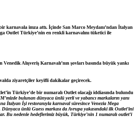
 bir karnavala imza attı. İçinde San Marco Meydanı’ndan İtalyan
 Outlet Türkiye’nin en renkli karnavalını tüketici ile
en Venedik Alışveriş Karnavalı’nın şovları basında büyük yankı
alda ziyaretçiler keyifli dakikalar geçirecek.
et’in Türkiye’de bir numaralı Outlet olacağı iddiasında bulundu
M’mizde bulunan dünyaca ünlü yerli ve yabancı markaların yanı
na İtalyan İşi restoranıyla karnaval süresince Venezia Mega
yor. Dünyaca ünlü Guess markası da Avrupa yakasındaki ilk Outlet’ini
lar. Bu nedenle hedeflerimiz büyük, Türkiye’nin 1 numaralı outlet’i