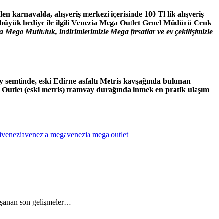
n karnavalda, alışveriş merkezi içerisinde 100 Tl lik alışveriş
u büyük hediye ile ilgili Venezia Mega Outlet Genel Müdürü Cenk
ega Mutluluk, indirimlerimizle Mega fırsatlar ve ev çekilişimizle
 semtinde, eski Edirne asfaltı Metris kavşağında bulunan
ga Outlet (eski metris) tramvay durağında inmek en pratik ulaşım
i
venezia
venezia mega
venezia mega outlet
yaşanan son gelişmeler…