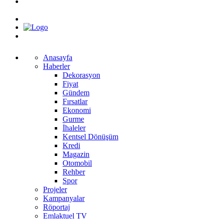
Anasayfa
Haberler
Dekorasyon
Fiyat
Gündem
Fırsatlar
Ekonomi
Gurme
İhaleler
Kentsel Dönüşüm
Kredi
Magazin
Otomobil
Rehber
Spor
Projeler
Kampanyalar
Röportaj
Emlaktuel TV