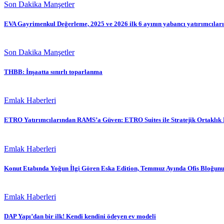
Son Dakika Manşetler
EVA Gayrimenkul Değerleme, 2025 ve 2026 ilk 6 ayının yabancı yatırımcıları
Son Dakika Manşetler
THBB: İnşaatta sınırlı toparlanma
Emlak Haberleri
ETRO Yatırımcılarından RAMS’a Güven: ETRO Suites ile Stratejik Ortaklık 
Emlak Haberleri
Konut Etabında Yoğun İlgi Gören Eska Edition, Temmuz Ayında Ofis Bloğunu
Emlak Haberleri
DAP Yapı’dan bir ilk! Kendi kendini ödeyen ev modeli