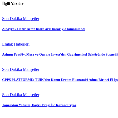
İlgili Yazılar
Son Dakika Manşetler
Albayrak Hazır Beton halka arzı başarıyla tamamlandı
Emlak Haberleri
Azimut Portföy, Mesa ve Quvars Invest’den Gayrimenkul Sektöründe Stratejik 
Son Dakika Manşetler
GPPS PLATFORMU; TÜİK’den Konut Üretim Ekonomisi Adına Birinci El İpot
Son Dakika Manşetler
Topraktan Yatırım, Doğru Proje İle Kazandırıyor