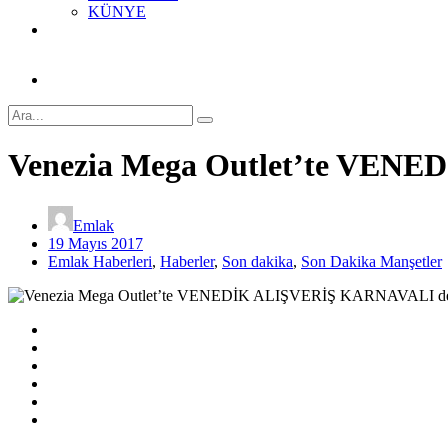
KÜNYE
Venezia Mega Outlet’te VEN
Emlak
19 Mayıs 2017
Emlak Haberleri
,
Haberler
,
Son dakika
,
Son Dakika Manşetler