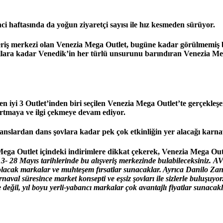
i haftasında da yoğun ziyaretçi sayısı ile hız kesmeden sürüyor.
şveriş merkezi olan Venezia Mega Outlet, bugüne kadar görülmemiş
llara kadar Venedik’in her türlü unsurunu barındıran Venezia Mega
iyi 3 Outlet’inden biri seçilen Venezia Mega Outlet’te gerçekleş
şırtmaya ve ilgi çekmeye devam ediyor.
rmanslardan dans şovlara kadar pek çok etkinliğin yer alacağı karnav
a Outlet içindeki indirimlere dikkat çekerek, Venezia Mega Outl
13- 28 Mayıs tarihlerinde bu alışveriş merkezinde bulabileceksiniz.
AV
lacak markalar ve muhteşem fırsatlar sunacaklar. Ayrıca Danilo Zan
rnaval süresince market konsepti ve eşsiz şovları ile sizlerle buluşu
değil, yıl boyu yerli-yabancı markalar çok avantajlı fiyatlar sunacak