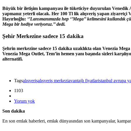
Büyük bir iletişim kampanyası ile tüketiciye duyurulan Venedik Alı
yapmanız yeterli olacak. Her 100 Tl lik alışveriş yapan ziyaret
Hayırlıoğlu:
‘’Lansmanımızda hep ‘’Mega’’ kelimesini kullandık çü
Mega bir hediye veriyoruz.’’ dedi.
Şehir Merkezine sadece 15 dakika
Şehrin merkezine sadece 15 dakika uzaklıkta olan Venezia Mega 
Venezia Mega Outlet, Tem’in hemen yanı başında sizleri karşılıyo
alternatifi.
Tags
alışveriş
alışveriş merkezi
avantajlı fiyatlar
istanbul avrupa y
1103
Yorum yok
Son dakika
En son emlak haberleri, emlak dünyasından son kampanyalar, kampanya