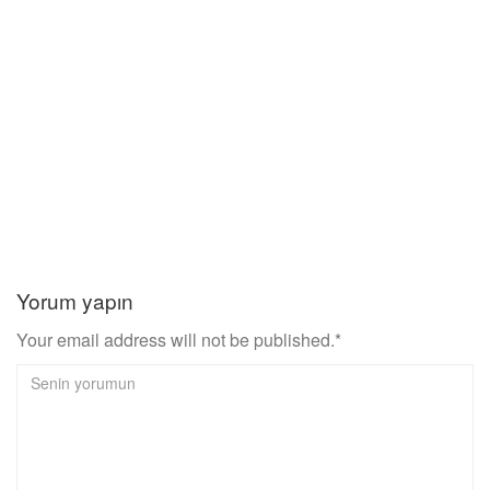
Gündem
Daikin’le çocuklar yaz tatilinde hem doğayı koruyo
ödülleri topluyor!
Yorum yapın
Your email address will not be published.*