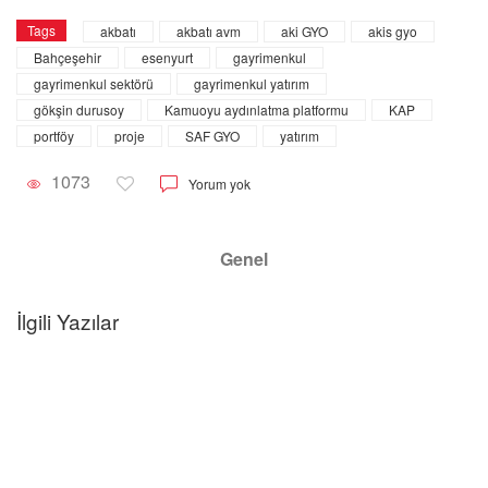
Tags
akbatı
akbatı avm
aki GYO
akis gyo
Bahçeşehir
esenyurt
gayrimenkul
gayrimenkul sektörü
gayrimenkul yatırım
gökşin durusoy
Kamuoyu aydınlatma platformu
KAP
portföy
proje
SAF GYO
yatırım
1073
Yorum yok
Genel
rimenkul
İlgili Yazılar