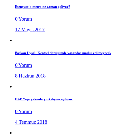
Esenyurt’a metro ne zaman geliyor?
0 Yorum
17 Mayıs 2017
Başkan Uysal: Kentsel dönüşümde vatandaş madur edilmeyecek
0 Yorum
8 Haziran 2018
DAP Yapı yakında yurt dışına açılıyor
0 Yorum
4 Temmuz 2018