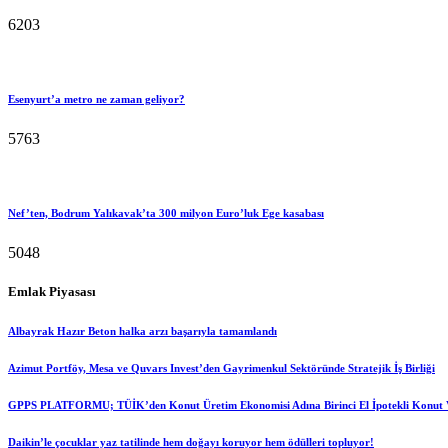
6203
Esenyurt’a metro ne zaman geliyor?
5763
Nef’ten, Bodrum Yalıkavak’ta 300 milyon Euro’luk Ege kasabası
5048
Emlak Piyasası
Albayrak Hazır Beton halka arzı başarıyla tamamlandı
Azimut Portföy, Mesa ve Quvars Invest’den Gayrimenkul Sektöründe Stratejik İş Birliği
GPPS PLATFORMU; TÜİK’den Konut Üretim Ekonomisi Adına Birinci El İpotekli Konut V
Daikin’le çocuklar yaz tatilinde hem doğayı koruyor hem ödülleri topluyor!