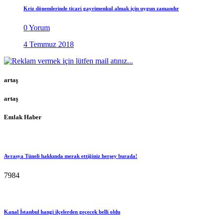
Kriz dönemlerinde ticari gayrimenkul almak için uygun zamandır
0 Yorum
4 Temmuz 2018
artaş
artaş
Emlak Haber
Avrasya Tüneli hakkında merak ettiğiniz herşey burada!
7984
Kanal İstanbul hangi ilçelerden geçecek belli oldu