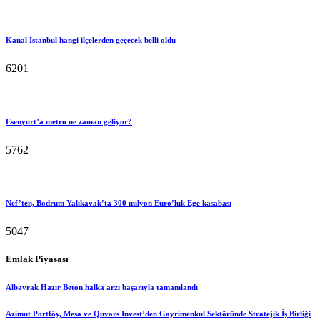
Kanal İstanbul hangi ilçelerden geçecek belli oldu
6201
Esenyurt’a metro ne zaman geliyor?
5762
Nef’ten, Bodrum Yalıkavak’ta 300 milyon Euro’luk Ege kasabası
5047
Emlak Piyasası
Albayrak Hazır Beton halka arzı başarıyla tamamlandı
Azimut Portföy, Mesa ve Quvars Invest’den Gayrimenkul Sektöründe Stratejik İş Birliği