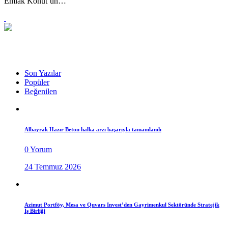
Emlak Konut’un…
Son Yazılar
Popüler
Beğenilen
Albayrak Hazır Beton halka arzı başarıyla tamamlandı
0 Yorum
24 Temmuz 2026
Azimut Portföy, Mesa ve Quvars Invest’den Gayrimenkul Sektöründe Stratejik
İş Birliği