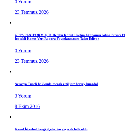
0 Yorum
23 Temmuz 2026
GPPS PLATFORMU; TÜİK’den Konut Üretim Ekonomisi Adına Birinci El
İpotekli Konut Veri Raporu Yayınlanmasını Talep Ediyor
0 Yorum
23 Temmuz 2026
Avrasya Tüneli hakkında merak ettiğiniz herşey burada!
3 Yorum
8 Ekim 2016
Kanal İstanbul hangi ilçelerden geçecek belli oldu