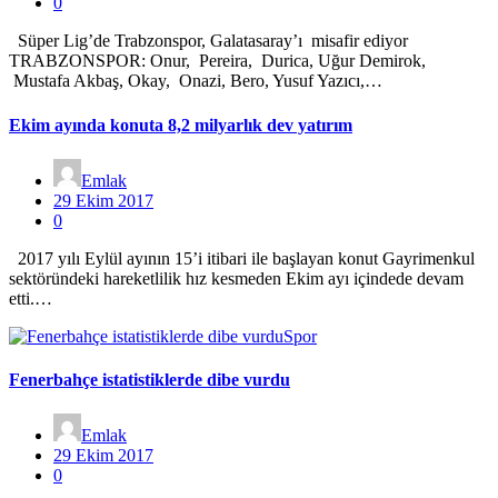
0
Süper Lig’de Trabzonspor, Galatasaray’ı misafir ediyor
TRABZONSPOR: Onur, Pereira, Durica, Uğur Demirok,
Mustafa Akbaş, Okay, Onazi, Bero, Yusuf Yazıcı,…
Ekim ayında konuta 8,2 milyarlık dev yatırım
Emlak
29 Ekim 2017
0
2017 yılı Eylül ayının 15’i itibari ile başlayan konut Gayrimenkul
sektöründeki hareketlilik hız kesmeden Ekim ayı içindede devam
etti.…
Spor
Fenerbahçe istatistiklerde dibe vurdu
Emlak
29 Ekim 2017
0