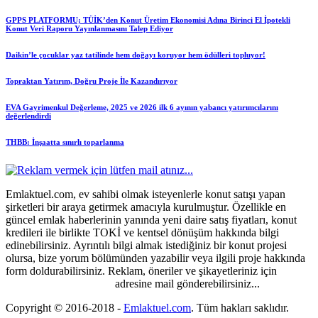
GPPS PLATFORMU; TÜİK’den Konut Üretim Ekonomisi Adına Birinci El İpotekli
Konut Veri Raporu Yayınlanmasını Talep Ediyor
Daikin’le çocuklar yaz tatilinde hem doğayı koruyor hem ödülleri topluyor!
Topraktan Yatırım, Doğru Proje İle Kazandırıyor
EVA Gayrimenkul Değerleme, 2025 ve 2026 ilk 6 ayının yabancı yatırımcılarını
değerlendirdi
THBB: İnşaatta sınırlı toparlanma
Emlaktuel.com, ev sahibi olmak isteyenlerle konut satışı yapan
şirketleri bir araya getirmek amacıyla kurulmuştur. Özellikle en
güncel emlak haberlerinin yanında yeni daire satış fiyatları, konut
kredileri ile birlikte TOKİ ve kentsel dönüşüm hakkında bilgi
edinebilirsiniz. Ayrıntılı bilgi almak istediğiniz bir konut projesi
olursa, bize yorum bölümünden yazabilir veya ilgili proje hakkında
form doldurabilirsiniz. Reklam, öneriler ve şikayetleriniz için
emlaktuel@gmail.com
adresine mail gönderebilirsiniz...
Copyright © 2016-2018
-
Emlaktuel.com
. Tüm hakları saklıdır.