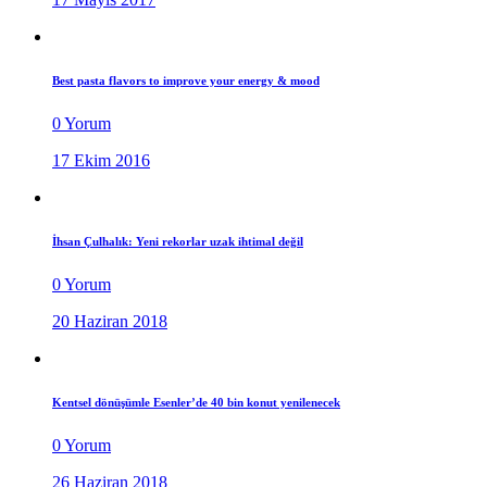
Best pasta flavors to improve your energy & mood
0 Yorum
17 Ekim 2016
İhsan Çulhalık: Yeni rekorlar uzak ihtimal değil
0 Yorum
20 Haziran 2018
Kentsel dönüşümle Esenler’de 40 bin konut yenilenecek
0 Yorum
26 Haziran 2018