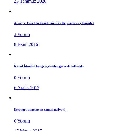
23 Temmuz 2026
Avrasya Tüneli hakkında merak ettiğiniz herşey burada!
3 Yorum
8 Ekim 2016
Kanal İstanbul hangi ilçelerden geçecek belli oldu
0 Yorum
6 Aralık 2017
Esenyurt’a metro ne zaman geliyor?
0 Yorum
17 Mayıs 2017