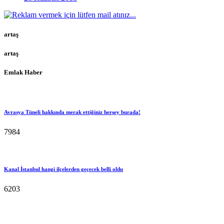
artaş
artaş
Emlak Haber
Avrasya Tüneli hakkında merak ettiğiniz herşey burada!
7984
Kanal İstanbul hangi ilçelerden geçecek belli oldu
6203