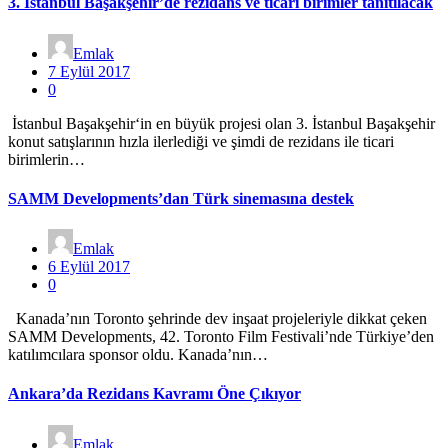
3. İstanbul Başakşehir’de rezidans ve ticari birimler tanıtılacak
Emlak
7 Eylül 2017
0
İstanbul Başakşehir‘in en büyük projesi olan 3. İstanbul Başakşehir
konut satışlarının hızla ilerlediği ve şimdi de rezidans ile ticari
birimlerin…
SAMM Developments’dan Türk sinemasına destek
Emlak
6 Eylül 2017
0
Kanada’nın Toronto şehrinde dev inşaat projeleriyle dikkat çeken
SAMM Developments, 42. Toronto Film Festivali’nde Türkiye’den
katılımcılara sponsor oldu. Kanada’nın…
Ankara’da Rezidans Kavramı Öne Çıkıyor
Emlak