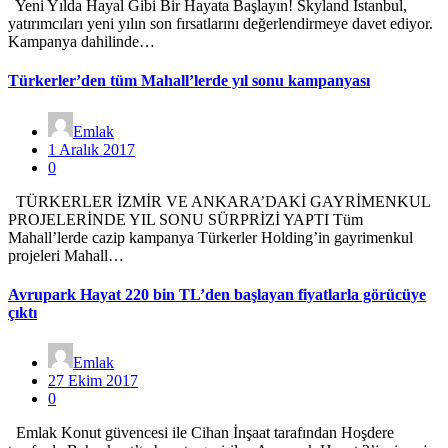
Yeni Yılda Hayal Gibi Bir Hayata Başlayın! Skyland İstanbul,
yatırımcıları yeni yılın son fırsatlarını değerlendirmeye davet ediyor.
Kampanya dahilinde…
Türkerler’den tüm Mahall’lerde yıl sonu kampanyası
Emlak
1 Aralık 2017
0
TÜRKERLER İZMİR VE ANKARA’DAKİ GAYRİMENKUL
PROJELERİNDE YIL SONU SÜRPRİZİ YAPTI Tüm
Mahall’lerde cazip kampanya Türkerler Holding’in gayrimenkul
projeleri Mahall…
Avrupark Hayat 220 bin TL’den başlayan fiyatlarla görücüye
çıktı
Emlak
27 Ekim 2017
0
Emlak Konut güvencesi ile Cihan İnşaat tarafından Hoşdere