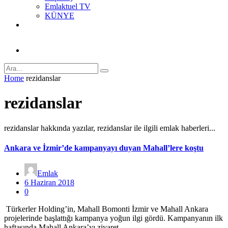
Emlaktuel TV
KÜNYE
Home
rezidanslar
rezidanslar
rezidanslar hakkında yazılar, rezidanslar ile ilgili emlak haberleri...
Ankara ve İzmir’de kampanyayı duyan Mahall’lere koştu
Emlak
6 Haziran 2018
0
Türkerler Holding’in, Mahall Bomonti İzmir ve Mahall Ankara
projelerinde başlattığı kampanya yoğun ilgi gördü. Kampanyanın ilk
haftasında Mahall Ankara’yı ziyaret…