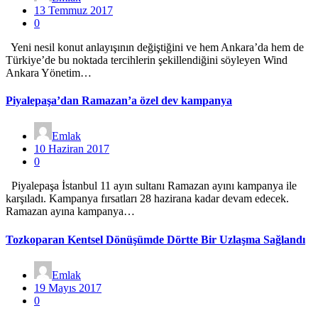
13 Temmuz 2017
0
Yeni nesil konut anlayışının değiştiğini ve hem Ankara’da hem de
Türkiye’de bu noktada tercihlerin şekillendiğini söyleyen Wind
Ankara Yönetim…
Piyalepaşa’dan Ramazan’a özel dev kampanya
Emlak
10 Haziran 2017
0
Piyalepaşa İstanbul 11 ayın sultanı Ramazan ayını kampanya ile
karşıladı. Kampanya fırsatları 28 hazirana kadar devam edecek.
Ramazan ayına kampanya…
Tozkoparan Kentsel Dönüşümde Dörtte Bir Uzlaşma Sağlandı
Emlak
19 Mayıs 2017
0