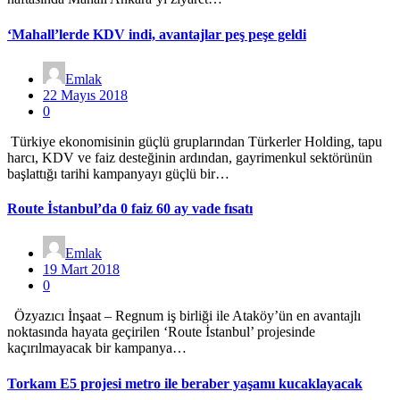
‘Mahall’lerde KDV indi, avantajlar peş peşe geldi
Emlak
22 Mayıs 2018
0
Türkiye ekonomisinin güçlü gruplarından Türkerler Holding, tapu
harcı, KDV ve faiz desteğinin ardından, gayrimenkul sektörünün
başlattığı tarihi kampanyayı güçlü bir…
Route İstanbul’da 0 faiz 60 ay vade fısatı
Emlak
19 Mart 2018
0
Özyazıcı İnşaat – Regnum iş birliği ile Ataköy’ün en avantajlı
noktasında hayata geçirilen ‘Route İstanbul’ projesinde
kaçırılmayacak bir kampanya…
Torkam E5 projesi metro ile beraber yaşamı kucaklayacak