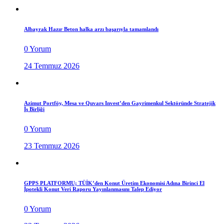
Albayrak Hazır Beton halka arzı başarıyla tamamlandı
0 Yorum
24 Temmuz 2026
Azimut Portföy, Mesa ve Quvars Invest’den Gayrimenkul Sektöründe Stratejik
İş Birliği
0 Yorum
23 Temmuz 2026
GPPS PLATFORMU; TÜİK’den Konut Üretim Ekonomisi Adına Birinci El
İpotekli Konut Veri Raporu Yayınlanmasını Talep Ediyor
0 Yorum