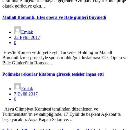
tarafında Bahçekent’te hayata geçirilen Avrupark Hayat 2’inci proje
olarak görücüye çıktı.…
Mahall Bomonti, Efes opera ve Bale günleri büyüledi
Emlak
23 Eylül 2017
0
Efes’te Romeo ve Jülyet keyfi Türkerler Holding’in Mahall
Bomonti İzmir projesiyle sponsor olduğu Uluslararası Efes Opera ve
Bale Günleri’nin Romeo…
Polimeks rekorlar kitabına girecek tesisler inşaa etti
Emlak
7 Eylül 2017
0
Asya Olimpiyat Komitesi tarafından düzenlenen ve
Türkmenistan’ın ev sahipliğinde, 17 Eylül’de başkent Aşkabat’ta
başlayacak 5. Asya Kapalı Salon ve…