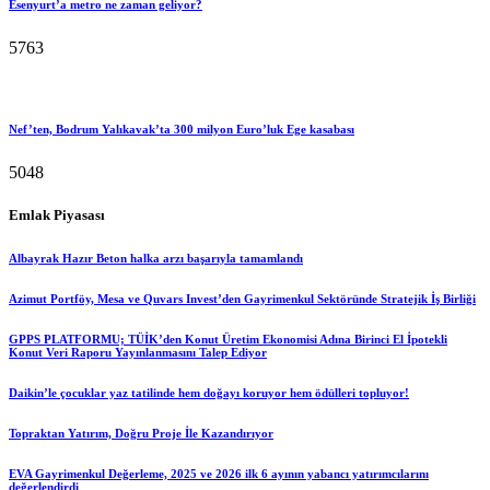
Esenyurt’a metro ne zaman geliyor?
5763
Nef’ten, Bodrum Yalıkavak’ta 300 milyon Euro’luk Ege kasabası
5048
Emlak Piyasası
Albayrak Hazır Beton halka arzı başarıyla tamamlandı
Azimut Portföy, Mesa ve Quvars Invest’den Gayrimenkul Sektöründe Stratejik İş Birliği
GPPS PLATFORMU; TÜİK’den Konut Üretim Ekonomisi Adına Birinci El İpotekli
Konut Veri Raporu Yayınlanmasını Talep Ediyor
Daikin’le çocuklar yaz tatilinde hem doğayı koruyor hem ödülleri topluyor!
Topraktan Yatırım, Doğru Proje İle Kazandırıyor
EVA Gayrimenkul Değerleme, 2025 ve 2026 ilk 6 ayının yabancı yatırımcılarını
değerlendirdi