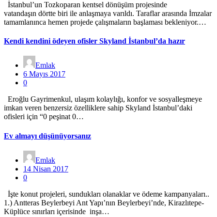
İstanbul’un Tozkoparan kentsel dönüşüm projesinde
vatandaşın dörtte biri ile anlaşmaya varıldı. Taraflar arasında İmzalar
tamamlanınca hemen projede çalışmaların başlaması bekleniyor.…
Kendi kendini ödeyen ofisler Skyland İstanbul’da hazır
Emlak
6 Mayıs 2017
0
Eroğlu Gayrimenkul, ulaşım kolaylığı, konfor ve sosyalleşmeye
imkan veren benzersiz özelliklere sahip Skyland İstanbul’daki
ofisleri için “0 peşinat 0…
Ev almayı düşünüyorsanız
Emlak
14 Nisan 2017
0
İşte konut projeleri, sundukları olanaklar ve ödeme kampanyaları..
1.) Antteras Beylerbeyi Ant Yapı’nın Beylerbeyi’nde, Kirazlıtepe-
Küplüce sınırları içerisinde inşa…