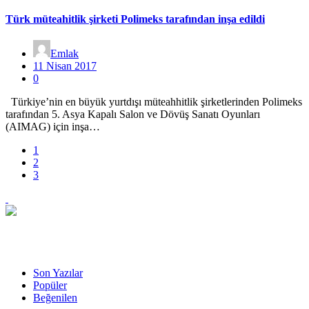
Türk müteahitlik şirketi Polimeks tarafından inşa edildi
Emlak
11 Nisan 2017
0
Türkiye’nin en büyük yurtdışı müteahhitlik şirketlerinden Polimeks
tarafından 5. Asya Kapalı Salon ve Dövüş Sanatı Oyunları
(AIMAG) için inşa…
1
2
3
Son Yazılar
Popüler
Beğenilen