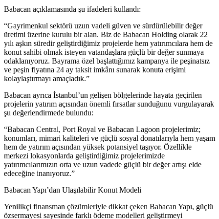
Babacan açıklamasında şu ifadeleri kullandı:
“Gayrimenkul sektörü uzun vadeli güven ve sürdürülebilir değer
üretimi üzerine kurulu bir alan. Biz de Babacan Holding olarak 22
yılı aşkın süredir geliştirdiğimiz projelerde hem yatırımcılara hem de
konut sahibi olmak isteyen vatandaşlara güçlü bir değer sunmaya
odaklanıyoruz. Bayrama özel başlattığımız kampanya ile peşinatsız
ve peşin fiyatına 24 ay taksit imkânı sunarak konuta erişimi
kolaylaştırmayı amaçladık.”
Babacan ayrıca İstanbul’un gelişen bölgelerinde hayata geçirilen
projelerin yatırım açısından önemli fırsatlar sunduğunu vurgulayarak
şu değerlendirmede bulundu:
“Babacan Central, Port Royal ve Babacan Lagoon projelerimiz;
konumları, mimari kaliteleri ve güçlü sosyal donatılarıyla hem yaşam
hem de yatırım açısından yüksek potansiyel taşıyor. Özellikle
merkezi lokasyonlarda geliştirdiğimiz projelerimizde
yatırımcılarımızın orta ve uzun vadede güçlü bir değer artışı elde
edeceğine inanıyoruz.”
Babacan Yapı’dan Ulaşılabilir Konut Modeli
Yenilikçi finansman çözümleriyle dikkat çeken Babacan Yapı, güçlü
özsermayesi sayesinde farklı ödeme modelleri geliştirmeyi