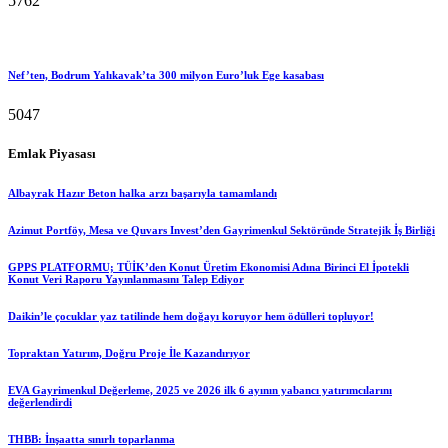
5762
Nef’ten, Bodrum Yalıkavak’ta 300 milyon Euro’luk Ege kasabası
5047
Emlak Piyasası
Albayrak Hazır Beton halka arzı başarıyla tamamlandı
Azimut Portföy, Mesa ve Quvars Invest’den Gayrimenkul Sektöründe Stratejik İş Birliği
GPPS PLATFORMU; TÜİK’den Konut Üretim Ekonomisi Adına Birinci El İpotekli
Konut Veri Raporu Yayınlanmasını Talep Ediyor
Daikin’le çocuklar yaz tatilinde hem doğayı koruyor hem ödülleri topluyor!
Topraktan Yatırım, Doğru Proje İle Kazandırıyor
EVA Gayrimenkul Değerleme, 2025 ve 2026 ilk 6 ayının yabancı yatırımcılarını
değerlendirdi
THBB: İnşaatta sınırlı toparlanma