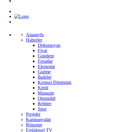
Anasayfa
Haberler
Dekorasyon
Fiyat
Gündem
Fırsatlar
Ekonomi
Gurme
İhaleler
Kentsel Dönüşüm
Kredi
Magazin
Otomobil
Rehber
Spor
Projeler
Kampanyalar
Röportaj
Emlaktuel TV