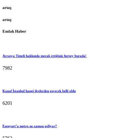
artaş
artaş
Emlak Haber
Avrasya Tüneli hakkında merak ettiğiniz herşey burada!
7982
Kanal İstanbul hangi ilçelerden geçecek belli oldu
6201
Esenyurt’a metro ne zaman geliyor?