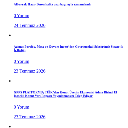
Albayrak Hazır Beton halka arzı başarıyla tamamlandı
0 Yorum
24 Temmuz 2026
Azimut Portföy, Mesa ve Quvars Invest’den Gayrimenkul Sektöründe Stratejik
İş Birliği
0 Yorum
23 Temmuz 2026
GPPS PLATFORMU; TÜİK’den Konut Üretim Ekonomisi Adına Birinci El
İpotekli Konut Veri Raporu Yayınlanmasını Talep Ediyor
0 Yorum
23 Temmuz 2026