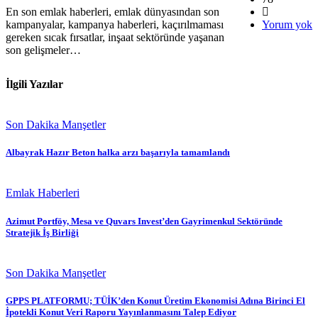
En son emlak haberleri, emlak dünyasından son
kampanyalar, kampanya haberleri, kaçırılmaması
Yorum yok
gereken sıcak fırsatlar, inşaat sektöründe yaşanan
son gelişmeler…
İlgili Yazılar
Son Dakika Manşetler
Albayrak Hazır Beton halka arzı başarıyla tamamlandı
Emlak Haberleri
Azimut Portföy, Mesa ve Quvars Invest’den Gayrimenkul Sektöründe
Stratejik İş Birliği
Son Dakika Manşetler
GPPS PLATFORMU; TÜİK’den Konut Üretim Ekonomisi Adına Birinci El
İpotekli Konut Veri Raporu Yayınlanmasını Talep Ediyor