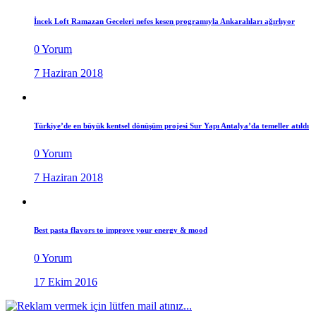
İncek Loft Ramazan Geceleri nefes kesen programıyla Ankaralıları ağırlıyor
0 Yorum
7 Haziran 2018
Türkiye’de en büyük kentsel dönüşüm projesi Sur Yapı Antalya’da temeller atıldı
0 Yorum
7 Haziran 2018
Best pasta flavors to improve your energy & mood
0 Yorum
17 Ekim 2016