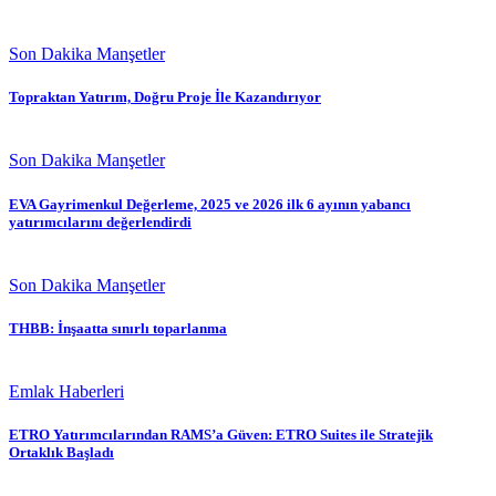
Son Dakika Manşetler
Topraktan Yatırım, Doğru Proje İle Kazandırıyor
Son Dakika Manşetler
EVA Gayrimenkul Değerleme, 2025 ve 2026 ilk 6 ayının yabancı
yatırımcılarını değerlendirdi
Son Dakika Manşetler
THBB: İnşaatta sınırlı toparlanma
Emlak Haberleri
ETRO Yatırımcılarından RAMS’a Güven: ETRO Suites ile Stratejik
Ortaklık Başladı