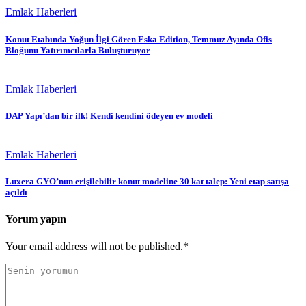
Emlak Haberleri
Konut Etabında Yoğun İlgi Gören Eska Edition, Temmuz Ayında Ofis
Bloğunu Yatırımcılarla Buluşturuyor
Emlak Haberleri
DAP Yapı’dan bir ilk! Kendi kendini ödeyen ev modeli
Emlak Haberleri
Luxera GYO’nun erişilebilir konut modeline 30 kat talep: Yeni etap satışa
açıldı
Yorum yapın
Your email address will not be published.*