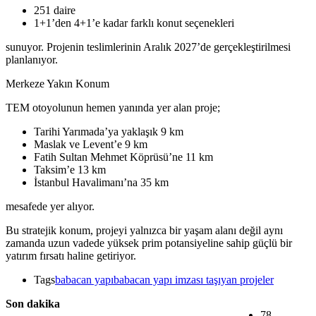
251 daire
1+1’den 4+1’e kadar farklı konut seçenekleri
sunuyor. Projenin teslimlerinin Aralık 2027’de gerçekleştirilmesi
planlanıyor.
Merkeze Yakın Konum
TEM otoyolunun hemen yanında yer alan proje;
Tarihi Yarımada’ya yaklaşık 9 km
Maslak ve Levent’e 9 km
Fatih Sultan Mehmet Köprüsü’ne 11 km
Taksim’e 13 km
İstanbul Havalimanı’na 35 km
mesafede yer alıyor.
Bu stratejik konum, projeyi yalnızca bir yaşam alanı değil aynı
zamanda uzun vadede yüksek prim potansiyeline sahip güçlü bir
yatırım fırsatı haline getiriyor.
Tags
babacan yapı
babacan yapı imzası taşıyan projeler
Son dakika
78