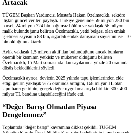
Artacak
TÜGEM Başkan Yardımcısı Mustafa Hakan Özelmacıklı, sektöre
ilişkin güncel verileri paylaştı. Türkiye genelinde 59 milyon 280 bin
parsel, 24 milyon 724 bin bağımsız bölüm ve yaklaşık 56 milyon
malik bulunduğunu belirten Özelmacıklı, yetki belgesi olan emlak
işletmesi sayısının 88 bin, sigortalı emlak danışmanı sayısının ise 110
bin olduğunu aktardı.
Aylık yaklaşık 1,5 milyon aktif ilan bulunduğunu ancak bunların
önemli bir kısmının yetkisiz ve mükerrer olduğunu belirten
Özelmacıklı, 15 Mart sonrasında ilan sayılarında yüzde 20 oranında
düşüş beklediklerini söyledi.
Özelmacıklı ayrıca, devletin 2025 yılında tapu işlemlerinden elde
ettiği gelirin yaklaşık %75 oranında arttığını, 168 milyar TL olan
tapu harcı gelirinin, gerçek değer uygulamalarıyla birlikte 300–400
milyar TL bandına ulaşabileceğini ifade etti.
“Değer Barışı Olmadan Piyasa
Dengelenmez”
Toplantıda “değer barışı” kavramına dikkat çekildi. TÜGEM
Yönetim Kurulu Üyesi Nilüfer Kas, satış bedellerinin tapuda gerçek