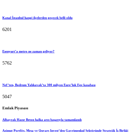
Kanal İstanbul hangi ilçelerden geçecek belli oldu
6201
Esenyurt’a metro ne zaman geliyor?
5762
Nef’ten, Bodrum Yalıkavak’ta 300 milyon Euro’luk Ege kasabası
5047
Emlak Piyasası
Albayrak Hazır Beton halka arzı başarıyla tamamlandı
Azimut Portföy, Mesa ve Quvars Invest’den Gayrimenkul Sektöründe Stratejik İş Birliği