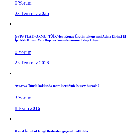
0 Yorum
23 Temmuz 2026
GPPS PLATFORMU; TÜİK’den Konut Üretim Ekonomisi Adına Birinci El
İpotekli Konut Veri Raporu Yayınlanmasını Talep Ediyor
0 Yorum
23 Temmuz 2026
Avrasya Tüneli hakkında merak ettiğiniz herşey burada!
3 Yorum
8 Ekim 2016
Kanal İstanbul hangi ilçelerden geçecek belli oldu