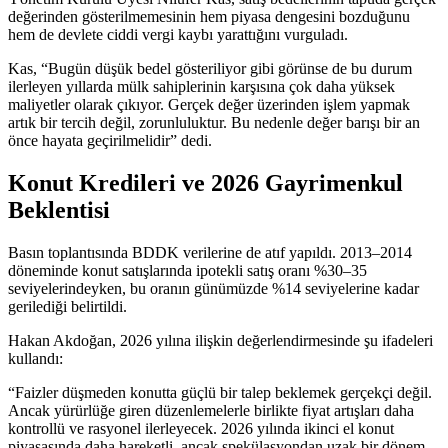
değerinden gösterilmemesinin hem piyasa dengesini bozduğunu
hem de devlete ciddi vergi kaybı yarattığını vurguladı.
Kas, “Bugün düşük bedel gösteriliyor gibi görünse de bu durum
ilerleyen yıllarda mülk sahiplerinin karşısına çok daha yüksek
maliyetler olarak çıkıyor. Gerçek değer üzerinden işlem yapmak
artık bir tercih değil, zorunluluktur. Bu nedenle değer barışı bir an
önce hayata geçirilmelidir” dedi.
Konut Kredileri ve 2026 Gayrimenkul
Beklentisi
Basın toplantısında BDDK verilerine de atıf yapıldı. 2013–2014
döneminde konut satışlarında ipotekli satış oranı %30–35
seviyelerindeyken, bu oranın günümüzde %14 seviyelerine kadar
gerilediği belirtildi.
Hakan Akdoğan, 2026 yılına ilişkin değerlendirmesinde şu ifadeleri
kullandı:
“Faizler düşmeden konutta güçlü bir talep beklemek gerçekçi değil.
Ancak yürürlüğe giren düzenlemelerle birlikte fiyat artışları daha
kontrollü ve rasyonel ilerleyecek. 2026 yılında ikinci el konut
piyasasında daha hareketli, ancak spekülasyondan uzak bir dönem