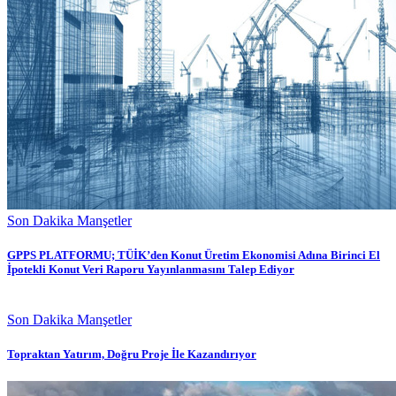
Son Dakika Manşetler
GPPS PLATFORMU; TÜİK’den Konut Üretim Ekonomisi Adına Birinci El
İpotekli Konut Veri Raporu Yayınlanmasını Talep Ediyor
Son Dakika Manşetler
Topraktan Yatırım, Doğru Proje İle Kazandırıyor