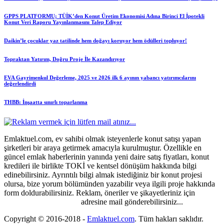
GPPS PLATFORMU; TÜİK’den Konut Üretim Ekonomisi Adına Birinci El İpotekli
Konut Veri Raporu Yayınlanmasını Talep Ediyor
Daikin’le çocuklar yaz tatilinde hem doğayı koruyor hem ödülleri topluyor!
Topraktan Yatırım, Doğru Proje İle Kazandırıyor
EVA Gayrimenkul Değerleme, 2025 ve 2026 ilk 6 ayının yabancı yatırımcılarını
değerlendirdi
THBB: İnşaatta sınırlı toparlanma
Emlaktuel.com, ev sahibi olmak isteyenlerle konut satışı yapan
şirketleri bir araya getirmek amacıyla kurulmuştur. Özellikle en
güncel emlak haberlerinin yanında yeni daire satış fiyatları, konut
kredileri ile birlikte TOKİ ve kentsel dönüşüm hakkında bilgi
edinebilirsiniz. Ayrıntılı bilgi almak istediğiniz bir konut projesi
olursa, bize yorum bölümünden yazabilir veya ilgili proje hakkında
form doldurabilirsiniz. Reklam, öneriler ve şikayetleriniz için
emlaktuel@gmail.com
adresine mail gönderebilirsiniz...
Copyright © 2016-2018
-
Emlaktuel.com
. Tüm hakları saklıdır.