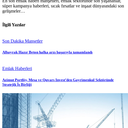
En son emlak haberi manşetleri, emlak sektöründe son yaşananlar,
süper kampanya haberleri, sıcak fırsatlar ve inşaat dünyasındaki son
gelişmeler…
İlgili Yazılar
Son Dakika Manşetler
Albayrak Hazır Beton halka arzı başarıyla tamamlandı
Emlak Haberleri
Azimut Portföy, Mesa ve Quvars Invest’den Gayrimenkul Sektöründe
Stratejik İş Birliği