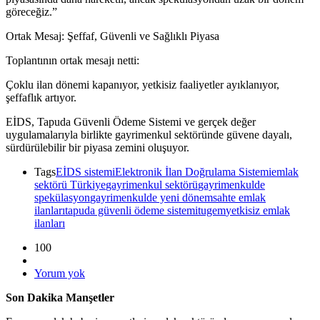
göreceğiz.”
Ortak Mesaj: Şeffaf, Güvenli ve Sağlıklı Piyasa
Toplantının ortak mesajı netti:
Çoklu ilan dönemi kapanıyor, yetkisiz faaliyetler ayıklanıyor,
şeffaflık artıyor.
EİDS, Tapuda Güvenli Ödeme Sistemi ve gerçek değer
uygulamalarıyla birlikte gayrimenkul sektöründe güvene dayalı,
sürdürülebilir bir piyasa zemini oluşuyor.
Tags
EİDS sistemi
Elektronik İlan Doğrulama Sistemi
emlak
sektörü Türkiye
gayrimenkul sektörü
gayrimenkulde
spekülasyon
gayrimenkulde yeni dönem
sahte emlak
ilanları
tapuda güvenli ödeme sistemi
tugem
yetkisiz emlak
ilanları
100
Yorum yok
Son Dakika Manşetler