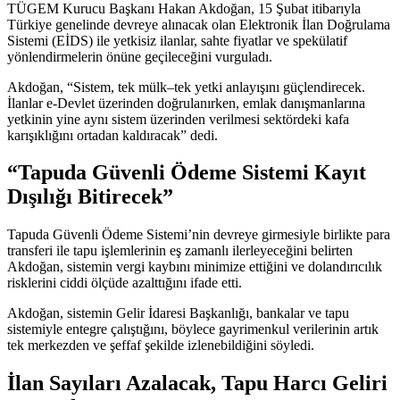
TÜGEM Kurucu Başkanı Hakan Akdoğan, 15 Şubat itibarıyla
Türkiye genelinde devreye alınacak olan Elektronik İlan Doğrulama
Sistemi (EİDS) ile yetkisiz ilanlar, sahte fiyatlar ve spekülatif
yönlendirmelerin önüne geçileceğini vurguladı.
Akdoğan, “Sistem, tek mülk–tek yetki anlayışını güçlendirecek.
İlanlar e-Devlet üzerinden doğrulanırken, emlak danışmanlarına
yetkinin yine aynı sistem üzerinden verilmesi sektördeki kafa
karışıklığını ortadan kaldıracak” dedi.
“Tapuda Güvenli Ödeme Sistemi Kayıt
Dışılığı Bitirecek”
Tapuda Güvenli Ödeme Sistemi’nin devreye girmesiyle birlikte para
transferi ile tapu işlemlerinin eş zamanlı ilerleyeceğini belirten
Akdoğan, sistemin vergi kaybını minimize ettiğini ve dolandırıcılık
risklerini ciddi ölçüde azalttığını ifade etti.
Akdoğan, sistemin Gelir İdaresi Başkanlığı, bankalar ve tapu
sistemiyle entegre çalıştığını, böylece gayrimenkul verilerinin artık
tek merkezden ve şeffaf şekilde izlenebildiğini söyledi.
İlan Sayıları Azalacak, Tapu Harcı Geliri