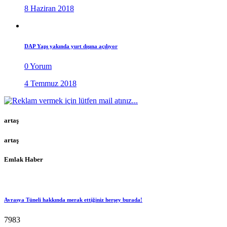
8 Haziran 2018
DAP Yapı yakında yurt dışına açılıyor
0 Yorum
4 Temmuz 2018
artaş
artaş
Emlak Haber
Avrasya Tüneli hakkında merak ettiğiniz herşey burada!
7983