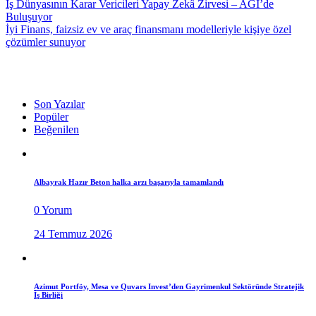
İş Dünyasının Karar Vericileri Yapay Zekâ Zirvesi – AGI’de
Buluşuyor
İyi Finans, faizsiz ev ve araç finansmanı modelleriyle kişiye özel
çözümler sunuyor
Son Yazılar
Popüler
Beğenilen
Albayrak Hazır Beton halka arzı başarıyla tamamlandı
0 Yorum
24 Temmuz 2026
Azimut Portföy, Mesa ve Quvars Invest’den Gayrimenkul Sektöründe Stratejik
İş Birliği