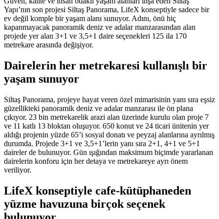
Güven, kalite ve insan odaklı yaşam alanları inşa eden Siltaş
Yapı’nın son projesi Siltaş Panorama, LifeX konseptiyle sadece bir
ev değil komple bir yaşam alanı sunuyor. Adını, önü hiç
kapanmayacak panoramik deniz ve adalar manzarasından alan
projede yer alan 3+1 ve 3,5+1 daire seçenekleri 125 ila 170
metrekare arasında değişiyor.
Dairelerin her metrekaresi kullanışlı bir
yaşam sunuyor
Siltaş Panorama, projeye hayat veren özel mimarisinin yanı sıra eşsiz
güzellikteki panoramik deniz ve adalar manzarası ile ön plana
çıkıyor. 23 bin metrekarelik arazi alan üzerinde kurulu olan proje 7
ve 11 katlı 13 bloktan oluşuyor. 650 konut ve 24 ticari ünitenin yer
aldığı projenin yüzde 65’i sosyal donatı ve peyzaj alanlarına ayrılmış
durumda. Projede 3+1 ve 3,5+1’lerin yanı sıra 2+1, 4+1 ve 5+1
daireler de bulunuyor. Gün ışığından maksimum biçimde yararlanan
dairelerin konforu için her detaya ve metrekareye ayrı önem
veriliyor.
LifeX konseptiyle cafe-kütüphaneden
yüzme havuzuna birçok seçenek
bulunuyor