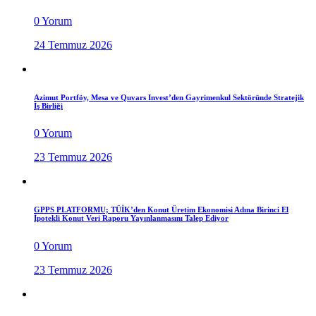
0 Yorum
24 Temmuz 2026
Azimut Portföy, Mesa ve Quvars Invest’den Gayrimenkul Sektöründe Stratejik
İş Birliği
0 Yorum
23 Temmuz 2026
GPPS PLATFORMU; TÜİK’den Konut Üretim Ekonomisi Adına Birinci El
İpotekli Konut Veri Raporu Yayınlanmasını Talep Ediyor
0 Yorum
23 Temmuz 2026