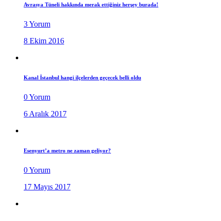
Avrasya Tüneli hakkında merak ettiğiniz herşey burada!
3 Yorum
8 Ekim 2016
Kanal İstanbul hangi ilçelerden geçecek belli oldu
0 Yorum
6 Aralık 2017
Esenyurt’a metro ne zaman geliyor?
0 Yorum
17 Mayıs 2017