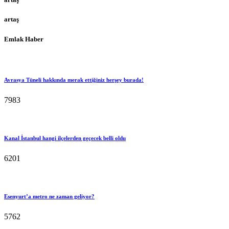
artaş
Emlak Haber
Avrasya Tüneli hakkında merak ettiğiniz herşey burada!
7983
Kanal İstanbul hangi ilçelerden geçecek belli oldu
6201
Esenyurt’a metro ne zaman geliyor?
5762