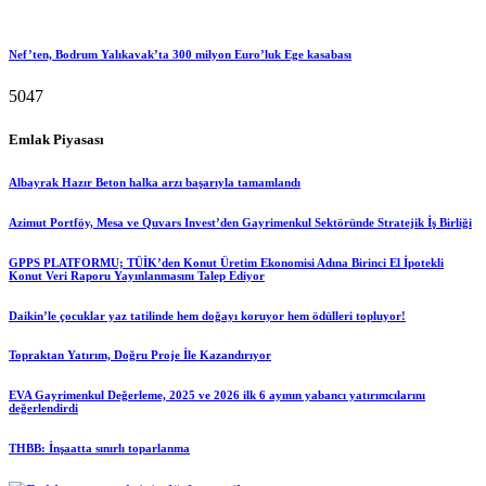
Nef’ten, Bodrum Yalıkavak’ta 300 milyon Euro’luk Ege kasabası
5047
Emlak Piyasası
Albayrak Hazır Beton halka arzı başarıyla tamamlandı
Azimut Portföy, Mesa ve Quvars Invest’den Gayrimenkul Sektöründe Stratejik İş Birliği
GPPS PLATFORMU; TÜİK’den Konut Üretim Ekonomisi Adına Birinci El İpotekli
Konut Veri Raporu Yayınlanmasını Talep Ediyor
Daikin’le çocuklar yaz tatilinde hem doğayı koruyor hem ödülleri topluyor!
Topraktan Yatırım, Doğru Proje İle Kazandırıyor
EVA Gayrimenkul Değerleme, 2025 ve 2026 ilk 6 ayının yabancı yatırımcılarını
değerlendirdi
THBB: İnşaatta sınırlı toparlanma