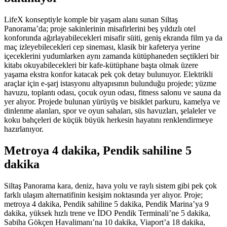
LifeX konseptiyle komple bir yaşam alanı sunan Siltaş
Panorama’da; proje sakinlerinin misafirlerini beş yıldızlı otel
konforunda ağırlayabilecekleri misafir süiti, geniş ekranda film ya da
maç izleyebilecekleri cep sineması, klasik bir kafeterya yerine
içeceklerini yudumlarken aynı zamanda kütüphaneden seçtikleri bir
kitabı okuyabilecekleri bir kafe-kütüphane başta olmak üzere
yaşama ekstra konfor katacak pek çok detay bulunuyor. Elektrikli
araçlar için e-şarj istasyonu altyapısının bulunduğu projede; yüzme
havuzu, toplantı odası, çocuk oyun odası, fitness salonu ve sauna da
yer alıyor. Projede bulunan yürüyüş ve bisiklet parkuru, kamelya ve
dinlenme alanları, spor ve oyun sahaları, süs havuzları, şelaleler ve
koku bahçeleri de küçük büyük herkesin hayatını renklendirmeye
hazırlanıyor.
Metroya 4 dakika, Pendik sahiline 5
dakika
Siltaş Panorama kara, deniz, hava yolu ve raylı sistem gibi pek çok
farklı ulaşım alternatifinin kesişim noktasında yer alıyor. Proje;
metroya 4 dakika, Pendik sahiline 5 dakika, Pendik Marina’ya 9
dakika, yüksek hızlı trene ve İDO Pendik Terminali’ne 5 dakika,
Sabiha Gökçen Havalimanı’na 10 dakika, Viaport’a 18 dakika,