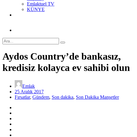
Emlaktuel TV
KÜNYE
Aydos Country’de bankasız,
kredisiz kolayca ev sahibi olun
Emlak
25 Aralık 2017
Fırsatlar
,
Gündem
,
Son dakika
,
Son Dakika Manşetler