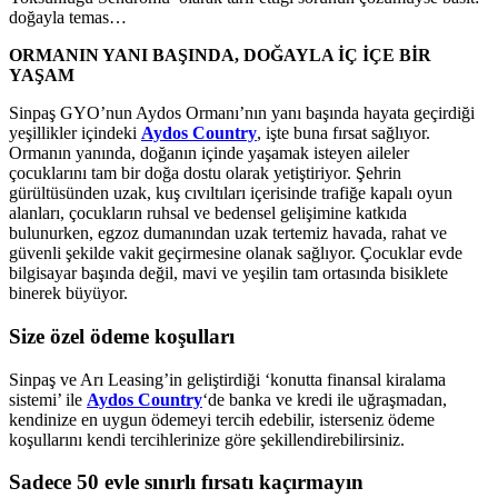
doğayla temas…
ORMANIN YANI BAŞINDA, DOĞAYLA İÇ İÇE BİR
YAŞAM
Sinpaş GYO’nun Aydos Ormanı’nın yanı başında hayata geçirdiği
yeşillikler içindeki
Aydos Country
, işte buna fırsat sağlıyor.
Ormanın yanında, doğanın içinde yaşamak isteyen aileler
çocuklarını tam bir doğa dostu olarak yetiştiriyor. Şehrin
gürültüsünden uzak, kuş cıvıltıları içerisinde trafiğe kapalı oyun
alanları, çocukların ruhsal ve bedensel gelişimine katkıda
bulunurken, egzoz dumanından uzak tertemiz havada, rahat ve
güvenli şekilde vakit geçirmesine olanak sağlıyor. Çocuklar evde
bilgisayar başında değil, mavi ve yeşilin tam ortasında bisiklete
binerek büyüyor.
Size özel ödeme koşulları
Sinpaş ve Arı Leasing’in geliştirdiği ‘konutta finansal kiralama
sistemi’ ile
Aydos Country
‘de banka ve kredi ile uğraşmadan,
kendinize en uygun ödemeyi tercih edebilir, isterseniz ödeme
koşullarını kendi tercihlerinize göre şekillendirebilirsiniz.
Sadece 50 evle sınırlı fırsatı kaçırmayın