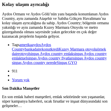
Kolay ulaşım ayrıcalığı
Aydos Ormanı ve Aydos Gölü’nün yanı başında konumlanan Aydos
Country, aynı zamanda Ataşehir ve Sabiha Gökçen Havalimanı’na
kolay ulaşım ayrıcalığına da sahip. Aydos Country; bölgenin ormana
yakınlığı ve aynı zamanda Kuzey Marmara Otoyolu ve metro
güzergahında olması sayesinde yakın gelecekte en çok değer
kazanacak projelerin başında geliyor.
Tags
amerika
aydos
Aydos
Country
banka
daire
konut
kredi
Kuzey Marmara otoyolu
örnek
daire
otoyol
sinpaş Aydos country emlak
sinpaş Aydos country
emlaktuel
sinpaş Aydos country fiyatları
sinpaş Aydos country
sinpaş Aydos country nerede
Sinpaş GYO
911
Yorum yok
Son Dakika Manşetler
En son emlak haberi manşetleri, emlak sektöründe son yaşananlar,
süper kampanya haberleri, sıcak fırsatlar ve inşaat dünyasındaki son
gelişmeler…