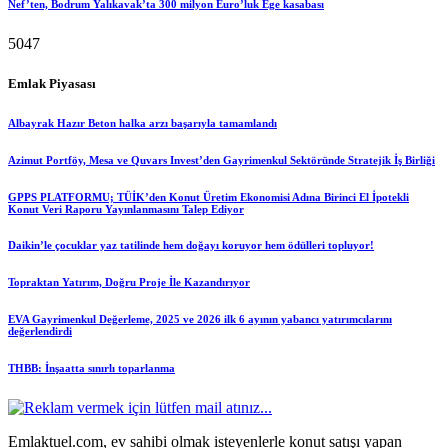
Nef’ten, Bodrum Yalıkavak’ta 300 milyon Euro’luk Ege kasabası
5047
Emlak Piyasası
Albayrak Hazır Beton halka arzı başarıyla tamamlandı
Azimut Portföy, Mesa ve Quvars Invest’den Gayrimenkul Sektöründe Stratejik İş Birliği
GPPS PLATFORMU; TÜİK’den Konut Üretim Ekonomisi Adına Birinci El İpotekli
Konut Veri Raporu Yayınlanmasını Talep Ediyor
Daikin’le çocuklar yaz tatilinde hem doğayı koruyor hem ödülleri topluyor!
Topraktan Yatırım, Doğru Proje İle Kazandırıyor
EVA Gayrimenkul Değerleme, 2025 ve 2026 ilk 6 ayının yabancı yatırımcılarını
değerlendirdi
THBB: İnşaatta sınırlı toparlanma
Emlaktuel.com, ev sahibi olmak isteyenlerle konut satışı yapan