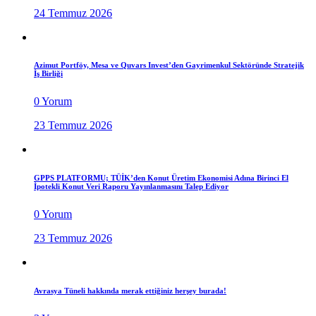
24 Temmuz 2026
Azimut Portföy, Mesa ve Quvars Invest’den Gayrimenkul Sektöründe Stratejik
İş Birliği
0 Yorum
23 Temmuz 2026
GPPS PLATFORMU; TÜİK’den Konut Üretim Ekonomisi Adına Birinci El
İpotekli Konut Veri Raporu Yayınlanmasını Talep Ediyor
0 Yorum
23 Temmuz 2026
Avrasya Tüneli hakkında merak ettiğiniz herşey burada!