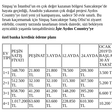
Sinpaş’ın İstanbul’un en çok değer kazanan bölgesi Sancaktepe’de
hayata geçirdiği, Anadolu yakasının çok doğal projesi Aydos
Country’ye özel yeni yıl kampanyası, sadece 50 evle sınırlı. Bu
fırsatı kaçırmamak için Sinpaş Sancaktepe Satış Ofisi’ni ziyaret
edebilir, country tarzında tasarlanan örnek dairede, sizi bekleyen
ayrıcalıklı yaşamla tanışabilirsiniz.
İşte Aydos Country’ye
özel banka kredisiz ödeme planı
OCAK
PEŞİN
2019’
EV
SATIŞ
PEŞİNAT
3.AYDA
12.AYDA
24.AYDA
BAŞL
TİPİ
FİYATI
30 AY
TAKSİ
348.700
21.800
21.800
78.500
209.300
1+1
3.500 
TL
TL
TL
TL
TL
512.500
32.100
32.100
115.300
307.500
2+1
5.200 
TL
TL
TL
TL
TL
658.700
41.200
41.200
148.200
395.200
3+1
6.600 
TL
TL
TL
TL
TL
1.017.200
63.600
63.600
228.850
610.300
4+1
10.200
TL
TL
TL
TL
TL