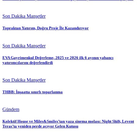
Son Dakika Manşetler
Topraktan Yatırım, Doğru Proje İle Kazandırıyor
Son Dakika Manşetler
EVA Gayrimenkul Değerleme, 2025 ve 2026 ilk 6 ayının yabancı
yatırımcılarını değerlendirdi
Son Dakika Manşetler
THBB: İnşaatta sınırlı toparlanma
Gündem
Kolektif House ve Miles&Smiles’tan yaza sinema molası: Night Shift, Levent
Teras’ta yeniden perde açıyor Gelen Kutusu