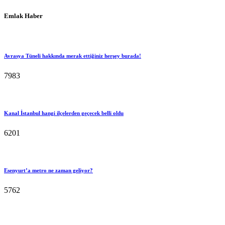
Emlak Haber
Avrasya Tüneli hakkında merak ettiğiniz herşey burada!
7983
Kanal İstanbul hangi ilçelerden geçecek belli oldu
6201
Esenyurt’a metro ne zaman geliyor?
5762