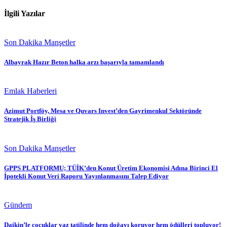
İlgili Yazılar
Son Dakika Manşetler
Albayrak Hazır Beton halka arzı başarıyla tamamlandı
Emlak Haberleri
Azimut Portföy, Mesa ve Quvars Invest’den Gayrimenkul Sektöründe
Stratejik İş Birliği
Son Dakika Manşetler
GPPS PLATFORMU; TÜİK’den Konut Üretim Ekonomisi Adına Birinci El
İpotekli Konut Veri Raporu Yayınlanmasını Talep Ediyor
Gündem
Daikin’le çocuklar yaz tatilinde hem doğayı koruyor hem ödülleri topluyor!