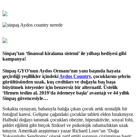
Sinpaş’tan ‘finansal kiralama sistemi’ ile yılbaşı hediyesi gibi
kampanya!
Sinpaş GYO’nun Aydos Ormanı’nın yanı başında hayata
geçirdiği yeşillikler içindeki
Aydos Country
, çocuklarını şehrin
gürültüsünden uzak, kuş cıvıltıları ve doğayla baş başa
büyütmek isteyenler için benzersiz bir alternatif. Üstelik
‘Hemen teslim al, 2019’da ödemeye başla’ avantajı ve 44 yıllık
Sinpaş güvencesiyle…
Sokakta oynayan, babasıyla balığa çıkan çocuk artık nostaljik bir
fotoğraf karesi. Gelişme çağındaki çocuklar tableti elden bırakmıyor.
Halbuki doğayı tanımak çocukları obezite, hiperaktivite, sosyal fobi,
şiddet eğilimi gibi birçok fiziksel ve psikolojik rahatsızlıktan uzak
tutuyor. Amerikalı araştırmacı yazar Richard Louv’un ‘Doğa
Yoksunluğu Sendromu’ olarak tarif ettiği sorunun çözümüyse basit: