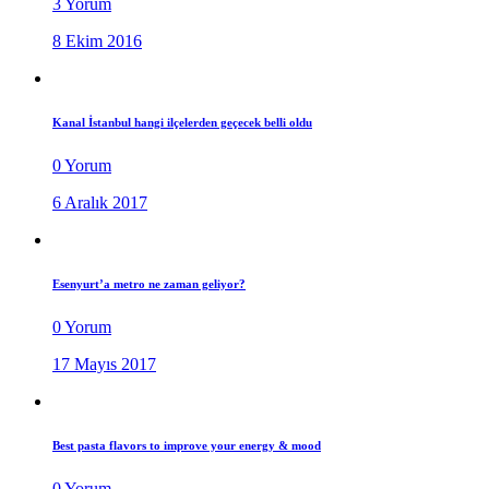
3 Yorum
8 Ekim 2016
Kanal İstanbul hangi ilçelerden geçecek belli oldu
0 Yorum
6 Aralık 2017
Esenyurt’a metro ne zaman geliyor?
0 Yorum
17 Mayıs 2017
Best pasta flavors to improve your energy & mood
0 Yorum