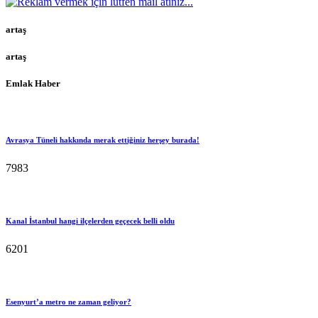
artaş
artaş
Emlak Haber
Avrasya Tüneli hakkında merak ettiğiniz herşey burada!
7983
Kanal İstanbul hangi ilçelerden geçecek belli oldu
6201
Esenyurt’a metro ne zaman geliyor?