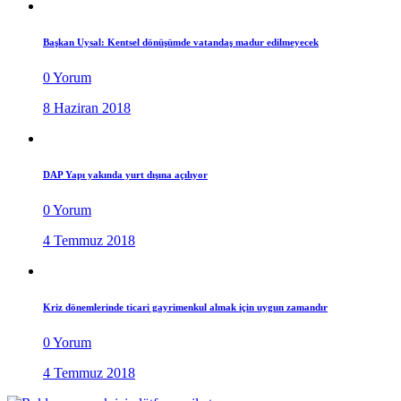
Başkan Uysal: Kentsel dönüşümde vatandaş madur edilmeyecek
0 Yorum
8 Haziran 2018
DAP Yapı yakında yurt dışına açılıyor
0 Yorum
4 Temmuz 2018
Kriz dönemlerinde ticari gayrimenkul almak için uygun zamandır
0 Yorum
4 Temmuz 2018