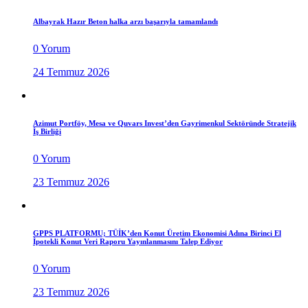
Albayrak Hazır Beton halka arzı başarıyla tamamlandı
0 Yorum
24 Temmuz 2026
Azimut Portföy, Mesa ve Quvars Invest’den Gayrimenkul Sektöründe Stratejik
İş Birliği
0 Yorum
23 Temmuz 2026
GPPS PLATFORMU; TÜİK’den Konut Üretim Ekonomisi Adına Birinci El
İpotekli Konut Veri Raporu Yayınlanmasını Talep Ediyor
0 Yorum
23 Temmuz 2026