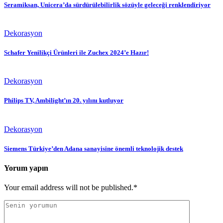
Seramiksan, Unicera’da sürdürülebilirlik sözüyle geleceği renklendiriyor
Dekorasyon
Schafer Yenilikçi Ürünleri ile Zuchex 2024’e Hazır!
Dekorasyon
Philips TV, Ambilight’ın 20. yılını kutluyor
Dekorasyon
Siemens Türkiye’den Adana sanayisine önemli teknolojik destek
Yorum yapın
Your email address will not be published.*