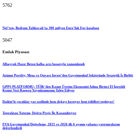
5762
Nef’ten, Bodrum Yalıkavak’ta 300 milyon Euro’luk Ege kasabası
5047
Emlak Piyasası
Albayrak Hazır Beton halka arzı başarıyla tamamlandı
Azimut Portföy, Mesa ve Quvars Invest’den Gayrimenkul Sektöründe Stratejik İş Birliği
GPPS PLATFORMU; TÜİK’den Konut Üretim Ekonomisi Adına Birinci El İpotekli
Konut Veri Raporu Yayınlanmasını Talep Ediyor
Daikin’le çocuklar yaz tatilinde hem doğayı koruyor hem ödülleri topluyor!
Topraktan Yatırım, Doğru Proje İle Kazandırıyor
EVA Gayrimenkul Değerleme, 2025 ve 2026 ilk 6 ayının yabancı yatırımcılarını
değerlendirdi