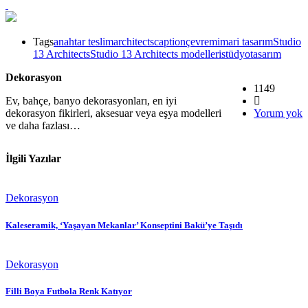
Tags
anahtar teslim
architects
caption
çevre
mimari tasarım
Studio
13 Architects
Studio 13 Architects modelleri
stüdyo
tasarım
Dekorasyon
1149
Ev, bahçe, banyo dekorasyonları, en iyi
dekorasyon fikirleri, aksesuar veya eşya modelleri
Yorum yok
ve daha fazlası…
İlgili Yazılar
Dekorasyon
Kaleseramik, ‘Yaşayan Mekanlar’ Konseptini Bakü’ye Taşıdı
Dekorasyon
Filli Boya Futbola Renk Katıyor