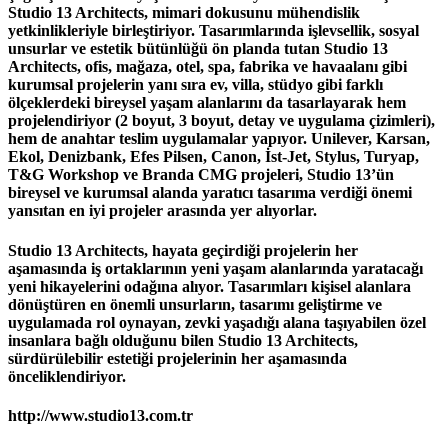
Studio 13 Architects, mimari dokusunu mühendislik
yetkinlikleriyle birleştiriyor. Tasarımlarında işlevsellik, sosyal
unsurlar ve estetik bütünlüğü ön planda tutan Studio 13
Architects, ofis, mağaza, otel, spa, fabrika ve havaalanı gibi
kurumsal projelerin yanı sıra ev, villa, stüdyo gibi farklı
ölçeklerdeki bireysel yaşam alanlarını da tasarlayarak hem
projelendiriyor (2 boyut, 3 boyut, detay ve uygulama çizimleri),
hem de anahtar teslim uygulamalar yapıyor. Unilever, Karsan,
Ekol, Denizbank, Efes Pilsen, Canon, İst-Jet, Stylus, Turyap,
T&G Workshop ve Branda CMG projeleri, Studio 13’ün
bireysel ve kurumsal alanda yaratıcı tasarıma verdiği önemi
yansıtan en iyi projeler arasında yer alıyorlar.
Studio 13 Architects, hayata geçirdiği projelerin her
aşamasında iş ortaklarının yeni yaşam alanlarında yaratacağı
yeni hikayelerini odağına alıyor. Tasarımları kişisel alanlara
dönüştüren en önemli unsurların, tasarımı geliştirme ve
uygulamada rol oynayan, zevki yaşadığı alana taşıyabilen özel
insanlara bağlı olduğunu bilen Studio 13 Architects,
sürdürülebilir estetiği projelerinin her aşamasında
önceliklendiriyor.
http://www.studio13.com.tr