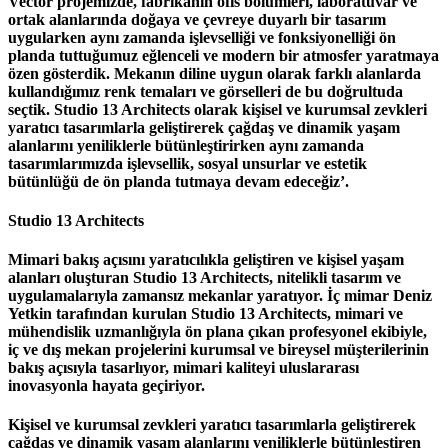
Vector projemizde, fabrikanın ofis bölümleri, laboratuvar ve
ortak alanlarında doğaya ve çevreye duyarlı bir tasarım
uygularken aynı zamanda işlevselliği ve fonksiyonelliği ön
planda tuttuğumuz eğlenceli ve modern bir atmosfer yaratmaya
özen gösterdik. Mekanın diline uygun olarak farklı alanlarda
kullandığımız renk temaları ve görselleri de bu doğrultuda
seçtik. Studio 13 Architects olarak kişisel ve kurumsal zevkleri
yaratıcı tasarımlarla geliştirerek çağdaş ve dinamik yaşam
alanlarını yeniliklerle bütünleştirirken aynı zamanda
tasarımlarımızda işlevsellik, sosyal unsurlar ve estetik
bütünlüğü de ön planda tutmaya devam edeceğiz’.
Studio 13
Architects
Mimari bakış açısını yaratıcılıkla geliştiren ve kişisel yaşam
alanları oluşturan Studio 13 Architects, nitelikli tasarım ve
uygulamalarıyla zamansız mekanlar yaratıyor. İç mimar Deniz
Yetkin tarafından kurulan Studio 13 Architects, mimari ve
mühendislik uzmanlığıyla ön plana çıkan profesyonel ekibiyle,
iç ve dış mekan projelerini kurumsal ve bireysel müşterilerinin
bakış açısıyla tasarlıyor, mimari kaliteyi uluslararası
inovasyonla hayata geçiriyor.
Kişisel ve kurumsal zevkleri yaratıcı tasarımlarla geliştirerek
çağdaş ve dinamik yaşam alanlarını yeniliklerle bütünleştiren