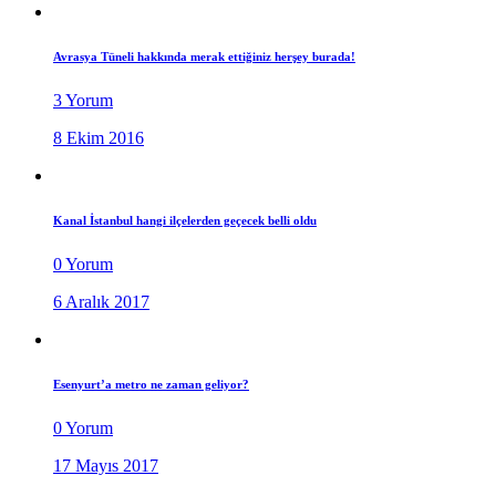
Avrasya Tüneli hakkında merak ettiğiniz herşey burada!
3 Yorum
8 Ekim 2016
Kanal İstanbul hangi ilçelerden geçecek belli oldu
0 Yorum
6 Aralık 2017
Esenyurt’a metro ne zaman geliyor?
0 Yorum
17 Mayıs 2017