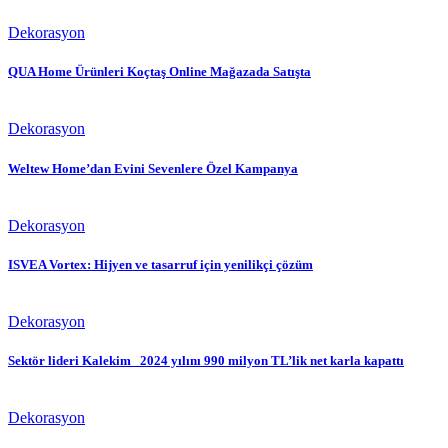
Dekorasyon
QUA Home Ürünleri Koçtaş Online Mağazada Satışta
Dekorasyon
Weltew Home’dan Evini Sevenlere Özel Kampanya
Dekorasyon
ISVEA Vortex: Hijyen ve tasarruf için yenilikçi çözüm
Dekorasyon
Sektör lideri Kalekim 2024 yılını 990 milyon TL’lik net karla kapattı
Dekorasyon