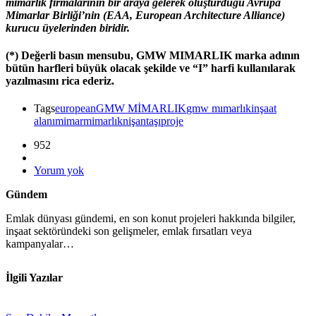
mimarlık firmalarının bir araya gelerek oluşturduğu
Avrupa
Mimarlar Birliği
’nin (EAA, European Architecture Alliance)
kurucu üyelerinden biridir.
(*) Değerli basın mensubu, GMW MIMARLIK marka adının
bütün harfleri büyük olacak şekilde ve “I” harfi kullanılarak
yazılmasını rica ederiz.
Tags
european
GMW MİMARLIK
gmw mımarlık
inşaat
alanı
mimar
mimarlık
nişantaşı
proje
952
Yorum yok
Gündem
Emlak dünyası gündemi, en son konut projeleri hakkında bilgiler,
inşaat sektöründeki son gelişmeler, emlak fırsatları veya
kampanyalar…
İlgili Yazılar