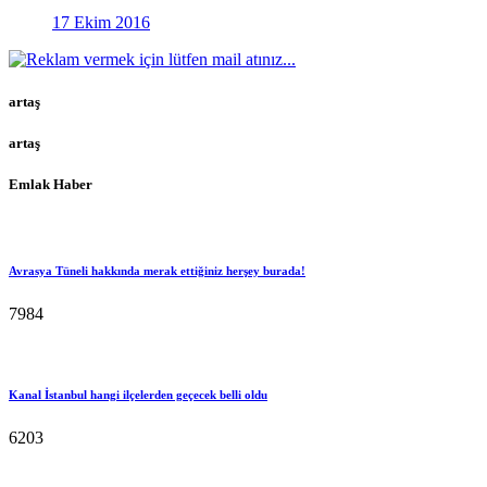
17 Ekim 2016
artaş
artaş
Emlak Haber
Avrasya Tüneli hakkında merak ettiğiniz herşey burada!
7984
Kanal İstanbul hangi ilçelerden geçecek belli oldu
6203