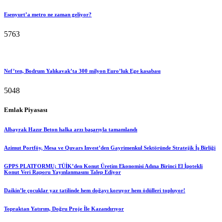
Esenyurt’a metro ne zaman geliyor?
5763
Nef’ten, Bodrum Yalıkavak’ta 300 milyon Euro’luk Ege kasabası
5048
Emlak Piyasası
Albayrak Hazır Beton halka arzı başarıyla tamamlandı
Azimut Portföy, Mesa ve Quvars Invest’den Gayrimenkul Sektöründe Stratejik İş Birliği
GPPS PLATFORMU; TÜİK’den Konut Üretim Ekonomisi Adına Birinci El İpotekli
Konut Veri Raporu Yayınlanmasını Talep Ediyor
Daikin’le çocuklar yaz tatilinde hem doğayı koruyor hem ödülleri topluyor!
Topraktan Yatırım, Doğru Proje İle Kazandırıyor