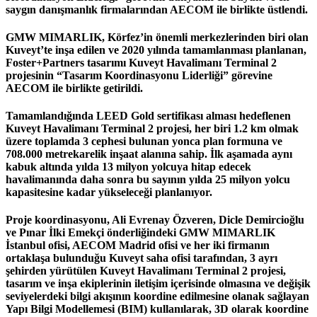
saygın danışmanlık firmalarından AECOM ile birlikte üstlendi.
GMW MIMARLIK
, Körfez’in önemli merkezlerinden biri olan
Kuveyt’te inşa edilen ve 2020 yılında tamamlanması planlanan,
Foster+Partners
tasarımı
Kuveyt Havalimanı Terminal 2
projesinin
“Tasarım Koordinasyonu Liderliği”
görevine
AECOM ile birlikte getirildi.
Tamamlandığında LEED Gold sertifikası alması hedeflenen
Kuveyt Havalimanı Terminal 2
projesi, her biri 1.2 km olmak
üzere toplamda 3 cephesi bulunan yonca plan formuna ve
708.000 metrekarelik inşaat alanına sahip. İlk aşamada aynı
kabuk altında yılda 13 milyon yolcuya hitap edecek
havalimanında daha sonra bu sayının yılda 25 milyon yolcu
kapasitesine kadar yükseleceği planlanıyor.
Proje koordinasyonu,
Ali Evrenay Özveren
,
Dicle Demircioğlu
ve
Pınar İlki Emekçi
önderliğindeki
GMW MIMARLIK
İstanbul ofisi, AECOM Madrid ofisi ve her iki firmanın
ortaklaşa bulunduğu Kuveyt saha ofisi tarafından, 3 ayrı
şehirden yürütülen
Kuveyt Havalimanı Terminal 2
projesi,
tasarım ve inşa ekiplerinin iletişim içerisinde olmasına ve değişik
seviyelerdeki bilgi akışının koordine edilmesine olanak sağlayan
Yapı Bilgi Modellemesi (BIM) kullanılarak, 3D olarak koordine