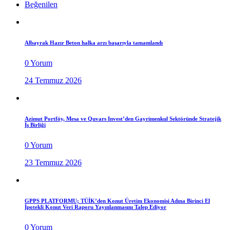
Beğenilen
Albayrak Hazır Beton halka arzı başarıyla tamamlandı
0 Yorum
24 Temmuz 2026
Azimut Portföy, Mesa ve Quvars Invest’den Gayrimenkul Sektöründe Stratejik
İş Birliği
0 Yorum
23 Temmuz 2026
GPPS PLATFORMU; TÜİK’den Konut Üretim Ekonomisi Adına Birinci El
İpotekli Konut Veri Raporu Yayınlanmasını Talep Ediyor
0 Yorum