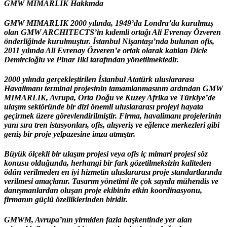
GMW MIMARLIK Hakkında
GMW MIMARLIK
2000 yılında, 1949’da Londra’da kurulmuş
olan GMW ARCHITECTS’in kıdemli ortağı
Ali Evrenay Özveren
önderliğinde kurulmuştur. İstanbul Nişantaşı’nda bulunan ofis,
2011 yılında Ali Evrenay Özveren’e ortak olarak katılan
Dicle
Demircioğlu
ve
Pinar Ilki
tarafından yönetilmektedir.
2000 yılında gerçekleştirilen İstanbul Atatürk uluslararası
Havalimanı terminal projesinin tamamlanmasının ardından
GMW
MIMARLIK
, Avrupa, Orta Doğu ve Kuzey Afrika ve Türkiye’de
ulaşım sektöründe bir dizi önemli uluslararası projeyi hayata
geçirmek üzere görevlendirilmiştir. Firma, havalimanı projelerinin
yanı sıra tren istasyonları, ofis, alışveriş ve eğlence merkezleri gibi
geniş bir proje yelpazesine imza atmıştır.
Büyük ölçekli bir ulaşım projesi veya ofis iç mimari projesi söz
konusu olduğunda, herhangi bir fark gözetilmeksizin kaliteden
ödün verilmeden en iyi hizmetin uluslararası proje standartlarında
verilmesi amaçlanır. Tasarım yönetimi ile çok sayıda mühendis ve
danışmanlardan oluşan proje ekibinin etkin koordinasyonu,
firmanın güçlü özelliklerinden biridir.
GMWM, Avrupa’nın yirmiden fazla başkentinde yer alan