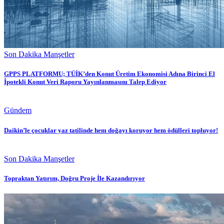
Son Dakika Manşetler
GPPS PLATFORMU; TÜİK’den Konut Üretim Ekonomisi Adına Birinci El
İpotekli Konut Veri Raporu Yayınlanmasını Talep Ediyor
Gündem
Daikin’le çocuklar yaz tatilinde hem doğayı koruyor hem ödülleri topluyor!
Son Dakika Manşetler
Topraktan Yatırım, Doğru Proje İle Kazandırıyor