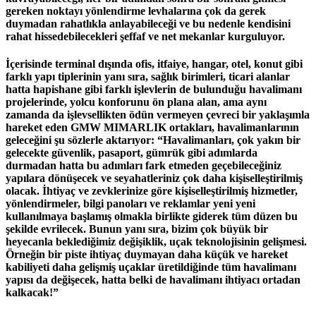
gereken noktayı yönlendirme levhalarına çok da gerek
duymadan rahatlıkla anlayabileceği ve bu nedenle kendisini
rahat hissedebilecekleri şeffaf ve net mekanlar kurguluyor.
İçerisinde terminal dışında ofis, itfaiye, hangar, otel, konut gibi
farklı yapı tiplerinin yanı sıra, sağlık birimleri, ticari alanlar
hatta hapishane gibi farklı işlevlerin de bulunduğu havalimanı
projelerinde, yolcu konforunu ön plana alan, ama aynı
zamanda da işlevsellikten ödün vermeyen çevreci bir yaklaşımla
hareket eden
GMW MIMARLIK
ortakları, havalimanlarının
geleceğini şu sözlerle aktarıyor:
“Havalimanları, çok yakın bir
gelecekte güvenlik, pasaport, gümrük gibi adımlarda
durmadan hatta bu adımları fark etmeden geçebileceğiniz
yapılara dönüşecek ve seyahatleriniz çok daha kişiselleştirilmiş
olacak. İhtiyaç ve zevklerinize göre kişiselleştirilmiş hizmetler,
yönlendirmeler, bilgi panoları ve reklamlar yeni yeni
kullanılmaya başlamış olmakla birlikte giderek tüm düzen bu
şekilde evrilecek. Bunun yanı sıra, bizim çok büyük bir
heyecanla beklediğimiz değişiklik, uçak teknolojisinin gelişmesi.
Örneğin bir piste ihtiyaç duymayan daha küçük ve hareket
kabiliyeti daha gelişmiş uçaklar üretildiğinde tüm havalimanı
yapısı da değişecek, hatta belki de havalimanı ihtiyacı ortadan
kalkacak!”