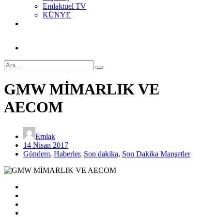
Emlaktuel TV
KÜNYE
GMW MİMARLIK VE
AECOM
Emlak
14 Nisan 2017
Gündem
,
Haberler
,
Son dakika
,
Son Dakika Manşetler