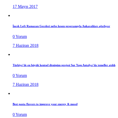
17 Mayıs 2017
İncek Loft Ramazan Geceleri nefes kesen programıyla Ankaralıları ağırlıyor
0 Yorum
7 Haziran 2018
Türkiye’de en büyük kentsel dönüşüm projesi Sur Yapı Antalya’da temeller atıldı
0 Yorum
7 Haziran 2018
Best pasta flavors to improve your energy & mood
0 Yorum