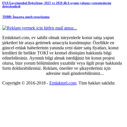
EVA Gayrimenkul Değerleme, 2025 ve 2026 ilk 6 ayının yabancı yatırımcılarını
değerlendirdi
THBB: İnşaatta sınırlı toparlanma
Emlaktuel.com, ev sahibi olmak isteyenlerle konut satışı yapan
şirketleri bir araya getirmek amacıyla kurulmuştur. Özellikle en
güncel emlak haberlerinin yanında yeni daire satış fiyatları, konut
kredileri ile birlikte TOKİ ve kentsel dönüşüm hakkında bilgi
edinebilirsiniz. Ayrıntılı bilgi almak istediğiniz bir konut projesi
olursa, bize yorum bölümünden yazabilir veya ilgili proje hakkında
form doldurabilirsiniz. Reklam, öneriler ve şikayetleriniz için
emlaktuel@gmail.com
adresine mail gönderebilirsiniz...
Copyright © 2016-2018
-
Emlaktuel.com
. Tüm hakları saklıdır.