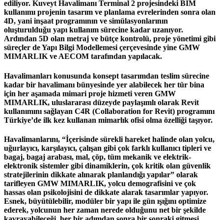
ediliyor.
Kuveyt Havalimanı Terminal 2
projesindeki BIM
kullanımı projenin tasarım ve planlama evrelerinden sonra olan
4D, yani inşaat programının ve simülasyonlarının
oluşturulduğu yapı kullanım sürecine kadar uzanıyor.
Ardından 5D olan metraj ve bütçe kontrolü, proje yönetimi gibi
süreçler de Yapı Bilgi Modellemesi çerçevesinde yine
GMW
MIMARLIK
ve AECOM tarafından yapılacak.
Havalimanları konusunda konsept tasarımdan teslim sürecine
kadar bir havalimanı bünyesinde yer alabilecek her tür bina
için her aşamada mimari proje hizmeti veren
GMW
MIMARLIK
, uluslararası düzeyde paylaşımlı olarak Revit
kullanımını sağlayan C4R (Collaboration for Revit) programını
Türkiye’de ilk kez kullanan mimarlık ofisi olma özelliği taşıyor.
Havalimanlarını,
“İçerisinde sürekli hareket halinde olan yolcu,
uğurlayıcı, karşılayıcı, çalışan gibi çok farklı kullanıcı tipleri ve
bagaj, bagaj arabası, mal, çöp, tüm mekanik ve elektrik-
elektronik sistemler gibi dinamiklerin, çok kritik olan güvenlik
stratejilerinin dikkate alınarak planlandığı yapılar”
olarak
tarifleyen
GMW MIMARLIK
, yolcu demografisini ve çok
hassas olan psikolojisini de dikkate alarak tasarımlar yapıyor.
Esnek, büyütülebilir, modüler bir yapı ile gün ışığını optimize
ederek, yolcunun her zaman nerede olduğunu net bir şekilde
kavrayabileceği, her bir adımdan sonra bir sonraki gitmesi