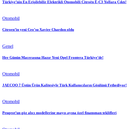
Türkiye’nin En Erişilebilir Elektrikli Otomobili Citroën Ë-C3 Yollara Çıktı!
Otomobil
Citroen’in yeni Ceo’su Xavier Chardon oldu
Genel
Her Günün Macerasına Hazır Yeni Opel Frontera Türkiye’de!
Otomobil
JAECOO 7 Üstün Ürün Kalitesiyle Türk Kullanıcıların Gönlünü Fethediyor!
Otomobil
Peugeot’un göz alıcı modellerine mayıs ayına özel finansman teklifleri