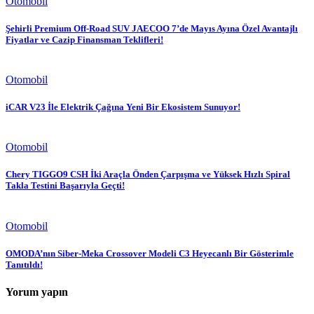
Otomobil
Şehirli Premium Off-Road SUV JAECOO 7’de Mayıs Ayına Özel Avantajlı
Fiyatlar ve Cazip Finansman Teklifleri!
Otomobil
iCAR V23 İle Elektrik Çağına Yeni Bir Ekosistem Sunuyor!
Otomobil
Chery TIGGO9 CSH İki Araçla Önden Çarpışma ve Yüksek Hızlı Spiral
Takla Testini Başarıyla Geçti!
Otomobil
OMODA’nın Siber-Meka Crossover Modeli C3 Heyecanlı Bir Gösterimle
Tanıtıldı!
Yorum yapın