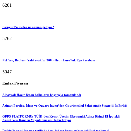
6201
Esenyurt’a metro ne zaman geliyor?
5762
Nef’ten, Bodrum Yalıkavak’ta 300 milyon Euro’luk Ege kasabası
5047
Emlak Piyasası
Albayrak Hazır Beton halka arzı başarıyla tamamlandı
Azimut Portföy, Mesa ve Quvars Invest’den Gayrimenkul Sektöründe Stratejik İş Birliği
GPPS PLATFORMU; TÜİK’den Konut Üretim Ekonomisi Adına Birinci El İpotekli
Konut Veri Raporu Yayınlanmasını Talep Ediyor
Daikin’le çocuklar yaz tatilinde hem doğayı koruyor hem ödülleri topluyor!