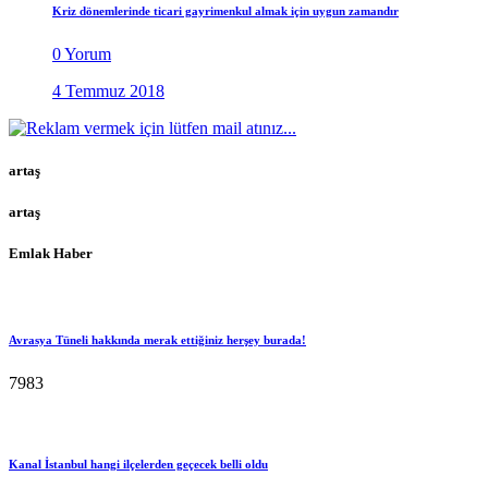
Kriz dönemlerinde ticari gayrimenkul almak için uygun zamandır
0 Yorum
4 Temmuz 2018
artaş
artaş
Emlak Haber
Avrasya Tüneli hakkında merak ettiğiniz herşey burada!
7983
Kanal İstanbul hangi ilçelerden geçecek belli oldu