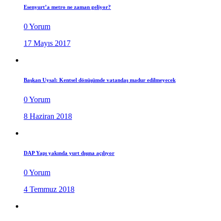
Esenyurt’a metro ne zaman geliyor?
0 Yorum
17 Mayıs 2017
Başkan Uysal: Kentsel dönüşümde vatandaş madur edilmeyecek
0 Yorum
8 Haziran 2018
DAP Yapı yakında yurt dışına açılıyor
0 Yorum
4 Temmuz 2018