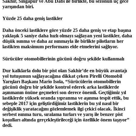
Sakhir, Singapur ve Abu Dabi ile birlikte, bu sezonun üç gece
yarışından biri.
Yüzde 25 daha geniş lastikler
Daha önceki lastiklere göre yüzde 25 daha geniş ve etap başına
yaklaşık 5 saniye daha hızlı olmayı sağlayan yeni lastikler, daha
düşük ısınma ve daha az ısınmayla ile birlikte pilotların her
lastikten maksimum performans elde etmelerini sağlıyor.
Sürücüler otomobillerinin gücünü doğru şekilde kullanmalı
Dur kalklarla dolu bir pist olan Sakhir’de en büyük avantajı
yol tutuşunun sağlayacağına dikkat çeken Pirelli Otomobil
Yarışları Başkanı Mario Isola, “Sürücülerin otomobillerin
gücünü doğru bir şekilde kontrol ederek arka lastiklerde
aşınmanın önüne geçmeleri son derece önemli. Geçtiğimiz yıl
lastiklerde yüksek oranda yıpranma ve aşınma tespit ettik, bu
sebeple 2017 için geliştirdiğimiz lastiklerin bu yıl nasıl bir
değişiklik yaratacağını gözlemlemek ilgi çekici olacak. İkinci
serbest ısınma turu, sıralama turları ve yarış ile benzer pist
koşulları altında gerçekleştirileceği için özellikle önem taşıyor”
dedi.