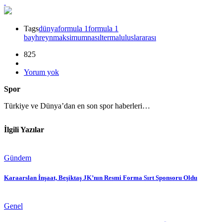
Tags
dünya
formula 1
formula 1
bayhreyn
maksimum
nasıl
termal
uluslararası
825
Yorum yok
Spor
Türkiye ve Dünya’dan en son spor haberleri…
İlgili Yazılar
Gündem
Karaarslan İnşaat, Beşiktaş JK’nın Resmi Forma Sırt Sponsoru Oldu
Genel