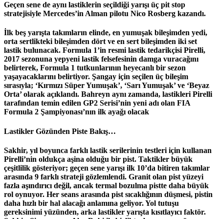
Geçen sene de aynı lastiklerin seçildiği yarışı üç pit stop
stratejisiyle Mercedes’in Alman pilotu Nico Rosberg kazandı.
İlk beş yarışta takımların elinde, en yumuşak bileşimden yedi,
orta sertlikteki bileşimden dört ve en sert bileşimden iki set
lastik bulunacak. Formula 1’in resmi lastik tedarikçisi Pirelli,
2017 sezonuna yepyeni lastik felsefesinin damga vuracağını
belirterek, Formula 1 tutkunlarının heyecanlı bir sezon
yaşayacaklarını belirtiyor. Şangay için seçilen üç bileşim
sırasıyla; ‘Kırmızı Süper Yumuşak’, ‘Sarı Yumuşak’ ve ‘Beyaz
Orta’ olarak açıklandı. Bahreyn aynı zamanda, lastikleri Pirelli
tarafından temin edilen GP2 Serisi’nin yeni adı olan FIA
Formula 2 Şampiyonası’nın ilk ayağı olacak
Lastikler Gözünden Piste Bakış…
Sakhir, yıl boyunca farklı lastik serilerinin testleri için kullanan
Pirelli’nin oldukça aşina olduğu bir pist. Taktikler büyük
çeşitlilik gösteriyor; geçen sene yarışı ilk 10’da bitiren takımlar
arasında 9 farklı strateji gözlemlendi. Granit olan pist yüzeyi
fazla aşındırıcı değil, ancak termal bozulma pistte daha büyük
rol oynuyor. Her seans arasında pist sıcaklığının düşmesi, pistin
daha hızlı bir hal alacağı anlamına geliyor. Yol tutuşu
gereksinimi yüzünden, arka lastikler yarışta kısıtlayıcı faktör.