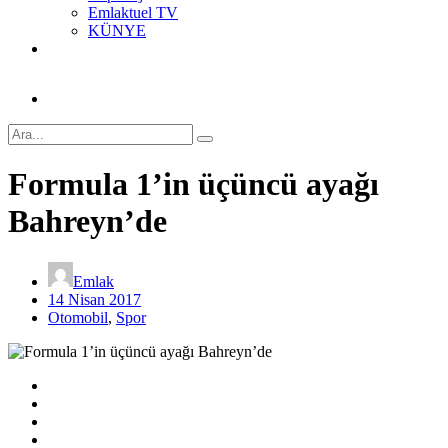
Emlaktuel TV
KÜNYE
Formula 1’in üçüncü ayağı
Bahreyn’de
Emlak
14 Nisan 2017
Otomobil
,
Spor