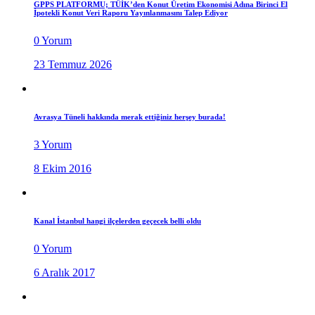
GPPS PLATFORMU; TÜİK’den Konut Üretim Ekonomisi Adına Birinci El
İpotekli Konut Veri Raporu Yayınlanmasını Talep Ediyor
0 Yorum
23 Temmuz 2026
Avrasya Tüneli hakkında merak ettiğiniz herşey burada!
3 Yorum
8 Ekim 2016
Kanal İstanbul hangi ilçelerden geçecek belli oldu
0 Yorum
6 Aralık 2017