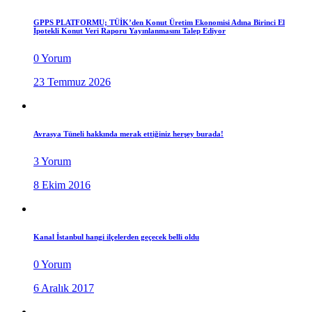
GPPS PLATFORMU; TÜİK’den Konut Üretim Ekonomisi Adına Birinci El
İpotekli Konut Veri Raporu Yayınlanmasını Talep Ediyor
0 Yorum
23 Temmuz 2026
Avrasya Tüneli hakkında merak ettiğiniz herşey burada!
3 Yorum
8 Ekim 2016
Kanal İstanbul hangi ilçelerden geçecek belli oldu
0 Yorum
6 Aralık 2017