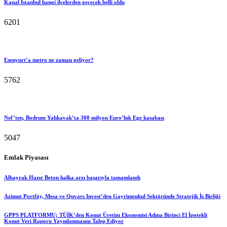
Kanal İstanbul hangi ilçelerden geçecek belli oldu
6201
Esenyurt’a metro ne zaman geliyor?
5762
Nef’ten, Bodrum Yalıkavak’ta 300 milyon Euro’luk Ege kasabası
5047
Emlak Piyasası
Albayrak Hazır Beton halka arzı başarıyla tamamlandı
Azimut Portföy, Mesa ve Quvars Invest’den Gayrimenkul Sektöründe Stratejik İş Birliği
GPPS PLATFORMU; TÜİK’den Konut Üretim Ekonomisi Adına Birinci El İpotekli
Konut Veri Raporu Yayınlanmasını Talep Ediyor