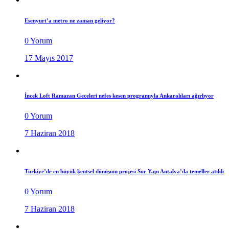
Esenyurt’a metro ne zaman geliyor?
0 Yorum
17 Mayıs 2017
İncek Loft Ramazan Geceleri nefes kesen programıyla Ankaralıları ağırlıyor
0 Yorum
7 Haziran 2018
Türkiye’de en büyük kentsel dönüşüm projesi Sur Yapı Antalya’da temeller atıldı
0 Yorum
7 Haziran 2018