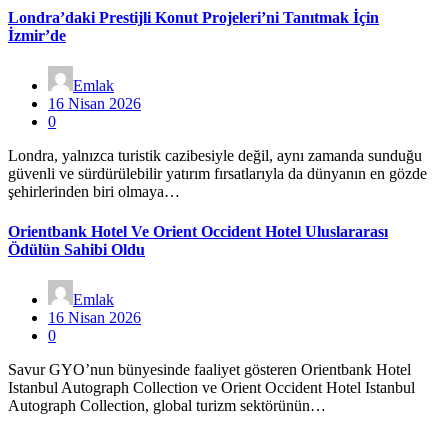
Londra’daki Prestijli Konut Projeleri’ni Tanıtmak İçin
İzmir’de
Emlak
16 Nisan 2026
0
Londra, yalnızca turistik cazibesiyle değil, aynı zamanda sunduğu
güvenli ve sürdürülebilir yatırım fırsatlarıyla da dünyanın en gözde
şehirlerinden biri olmaya…
Orientbank Hotel Ve Orient Occident Hotel Uluslararası
Ödülün Sahibi Oldu
Emlak
16 Nisan 2026
0
Savur GYO’nun bünyesinde faaliyet gösteren Orientbank Hotel
Istanbul Autograph Collection ve Orient Occident Hotel Istanbul
Autograph Collection, global turizm sektörünün…