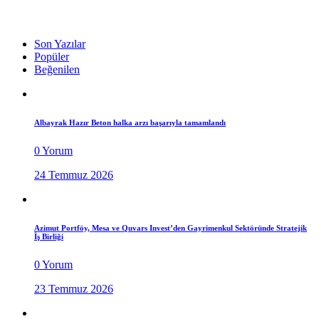
Son Yazılar
Popüler
Beğenilen
Albayrak Hazır Beton halka arzı başarıyla tamamlandı
0 Yorum
24 Temmuz 2026
Azimut Portföy, Mesa ve Quvars Invest’den Gayrimenkul Sektöründe Stratejik
İş Birliği
0 Yorum
23 Temmuz 2026