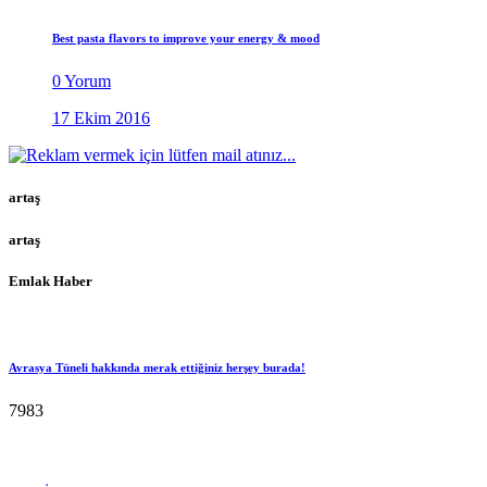
Best pasta flavors to improve your energy & mood
0 Yorum
17 Ekim 2016
artaş
artaş
Emlak Haber
Avrasya Tüneli hakkında merak ettiğiniz herşey burada!
7983